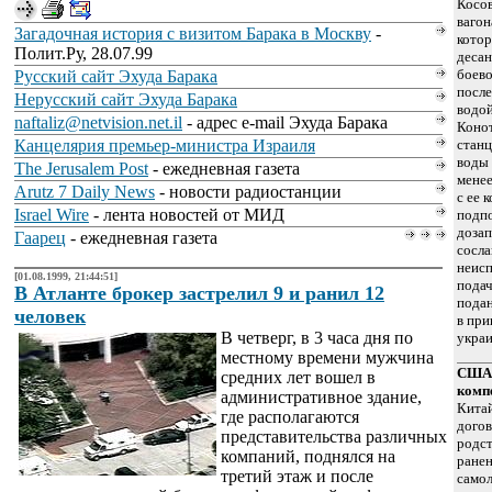
Косов
вагон
Загадочная история с визитом Барака в Москву
-
котор
Полит.Ру, 28.07.99
десан
боево
Русский сайт Эхуда Барака
после
Нерусский сайт Эхуда Барака
водой
naftaliz@netvision.net.il
- адрес e-mail Эхуда Барака
Конот
Канцелярия премьер-министра Израиля
станц
воды 
The Jerusalem Post
- ежедневная газета
менее
Arutz 7 Daily News
- новости радиостанции
с ее 
Israel Wire
- лента новостей от МИД
подпо
дозап
Гаарец
- ежедневная газета
сосла
неисп
[01.08.1999, 21:44:51]
подач
В Атланте брокер застрелил 9 и ранил 12
подан
человек
в при
В четверг, в 3 часа дня по
украи
местному времени мужчина
США 
средних лет вошел в
комп
административное здание,
Китай
где располагаются
догов
представительства различных
родс
компаний, поднялся на
ране
третий этаж и после
само