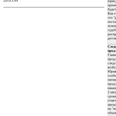
26.05.99
юрис
приз
будет
Как с
это 
поста
зелен
судеб
распр
детск
След
прод
Главн
продл
следс
возб
Юрия 
сообщ
пятни
продл
накан
2 авг
срока
отмет
предс
по "в
объе