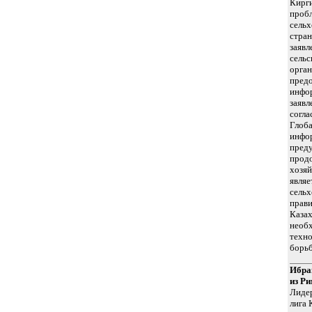
Кирги
пробл
сельх
стран
заявл
сельс
орга
предо
инфо
заявл
согл
Глоб
инфо
преду
продо
хозяй
являе
сельх
прави
Казах
необ
техно
борьб
Ибра
из Р
Лиде
лига 