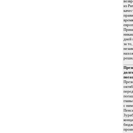
возвр
из Ри
качес
прави
время
европ
Пришт
никак
дней 
за то
незав
нахо
решил
През
долг
пога
Прези
октяб
пере
погаш
главы
с ним
Пенс
Зураб
конца
бюдже
проин