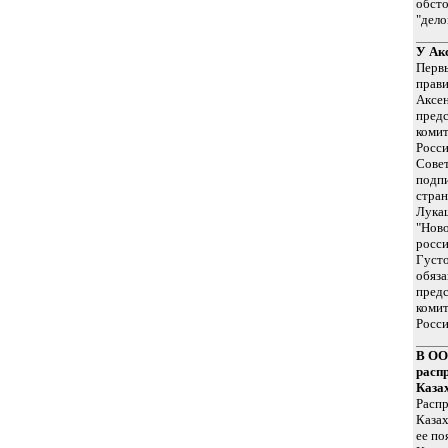
обсто
"дело
У Ак
Перв
прави
Аксен
предс
комит
Росси
Совет
подпи
стран
Лука
"Ново
росси
Густо
обяза
предс
комит
Росси
В ОО
расп
Каза
Распр
Казах
ее по