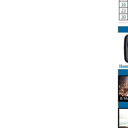
16
23
30
Наши
В Мо