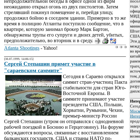
непродолжительной беседы в офисе одной из фирм
посол
года.
неожиданно открыл огонь из двух пистолетов. Затем
офиц
стрелявший покинул помещение и, перейдя улицу,
МИД 
продолжил бойню в соседнем здании. Примерно в то же
офици
время в полицию Атланты поступило сообщение, что в
мини
квартире, которую занимал брокер Марк Бартон,
Штаты
обнаружены трупы его супруги и двоих детей, убитых,
США 
предположительно, во вторник и в среду.
Эти д
межд
Atlanta Shootings
- Yahoo!
во в
китай
[30.07.1999, 14:06:15]
ранен
Сергей Степашин примет участие в
траге
"сараевском саммите"
источ
Сегодня в Сараево открылся
том, 
догов
саммит стран-участниц Пакта
разр
стабильности для стран Юго-
дипло
Восточной Европы. В
саммите принимают участие
Инте
президенты США, Польши,
Сегод
Хорватии, Румынии, Чехии,
Моск
премьер-министр России
Интер
Сергей Степашин (утром он отправился с однодневной
продл
завер
рабочей поездкой в Боснию и Герцеговину). На форуме
Интер
обсуждаются вопросы, связанные с восстановлением
возмо
балканских государств. США и страны НАТО по-