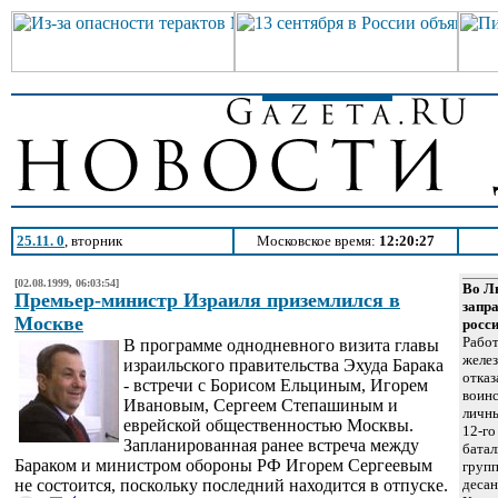
25.11. 0
, вторник
Московское время:
12:20:27
[02.08.1999, 06:03:54]
Во Л
Премьер-министр Израиля приземлился в
запр
Москве
росс
Работ
В программе однодневного визита главы
желе
израильского правительства Эхуда Барака
отказ
- встречи с Борисом Ельциным, Игорем
воинс
Ивановым, Сергеем Степашиным и
личны
еврейской общественностью Москвы.
12-г
Запланированная ранее встреча между
батал
Бараком и министром обороны РФ Игорем Сергеевым
групп
не состоится, поскольку последний находится в отпуске.
десан