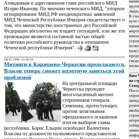
машин
Ахмадовым и адресованном главе российского МИД
кругл
Игорю Иванову. По мнению чеченского МИД, "упорное
люди,
игнорирование МИД РФ неоднократных заявлений
К сча
МИД Чеченской Республики Ичкерия свидетельствует о
куче 
том, что министерство иностранных дел Российской
взрыв
Федерации абсолютно не владеет ситуацией, или же эти
жертв
юноша
провокации являются составной частью общей
угро
политики российского руководства в отношении
полн
Чеченской республики Ичкерия".
палес
предп
[30.07.1999, 15:18:23]
сведе
Митинги в Карачаево-Черкесии продолжаются,
неско
Власов теперь сможет вплотную заняться этой
Ким 
проблемой
на ст
На центральной площади
Севе
Черкесска проходит
Посо
многотысячный митинг
опров
сторонников генерала
запад
Семенова, протестующих
руков
якобы
против затягивания
строи
официального оглашения
игор
итогов выборов главы
собир
республики. Борис Ельцин освободил Валентина
заяви
Власова от должности полномочного представителя
инфо