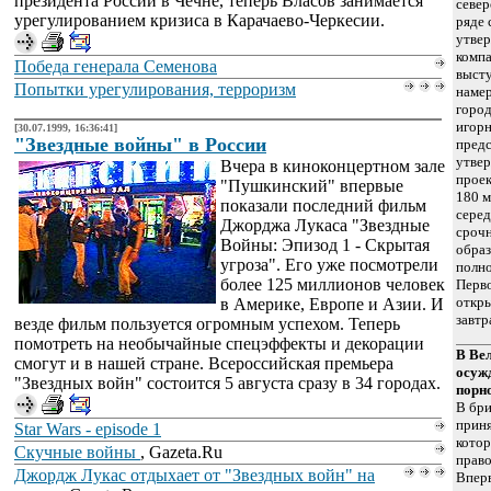
президента России в Чечне, теперь Власов занимается
север
урегулированием кризиса в Карачаево-Черкесии.
ряде
утвер
компа
Победа генерала Семенова
выст
Попытки урегулирования, терроризм
наме
город
игорн
[30.07.1999, 16:36:41]
"Звездные войны" в России
предс
утвер
Вчера в киноконцертном зале
проек
"Пушкинский" впервые
180 м
показали последний фильм
серед
Джорджа Лукаса "Звездные
срочн
Войны: Эпизод 1 - Скрытая
образ
угроза". Его уже посмотрели
полно
более 125 миллионов человек
Перво
откры
в Америке, Европе и Азии. И
завтр
везде фильм пользуется огромным успехом. Теперь
помотреть на необычайные спецэффекты и декорации
В Ве
смогут и в нашей стране. Всероссийская премьера
осуж
"Звездных войн" состоится 5 августа сразу в 34 городах.
порн
В бри
приня
Star Wars - episode 1
котор
Скучные войны
, Gazeta.Ru
право
Джордж Лукас отдыхает от "Звездных войн" на
Впер