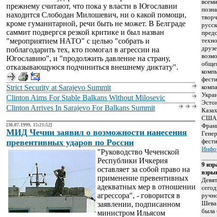
всем
прежнему считают, что пока у власти в Югославии
позна
находится Слободан Милошевич, ни о какой помощи,
творч
кроме гуманитарной, речи быть не может. В Белграде
русск
саммит подвергся резкой критике и был назван
предс
"мероприятием НАТО" с целью "собрать и
техно
друзе
поблагодарить тех, кто помогал в агрессии на
возмо
Югославию", и "продолжить давление на страну,
общен
отказывающуюся подчиниться внешнему диктату".
компь
фести
Strict Security at Sarajevo Summit
компа
Украи
Clinton Aims For Stable Balkans Without Milosevic
Эстон
Clinton Arrives In Sarajevo For Balkans Summit
Казах
США,
[30.07.1999, 15:21:52]
Фран
МИД Чечни заявил о возможности нанесения
Гене
превентивных ударов по России
фести
Инфо
"Руководство Чеченской
Республики Ичкерия
9 изр
оставляет за собой право на
взры
применение превентивных
Девят
адекватных мер в отношении
сегод
агрессора", - говорится в
ручно
Шева 
заявлении, подписанном
была 
министром Ильясом