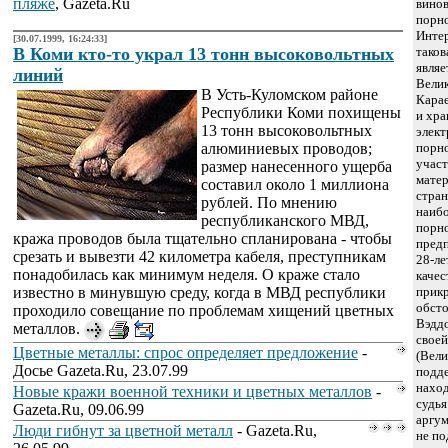
пляже
, Gazeta.Ru
вино
порно
Интер
[30.07.1999, 16:24:33]
В Коми кто-то украл 13 тонн высоковольтных
таков
являе
линий
Вели
В Усть-Куломском районе
Карае
Республики Коми похищены
и хра
13 тонн высоковольтных
элект
алюминиевых проводов;
порн
участ
размер нанесенного ущерба
матер
составил около 1 миллиона
стран
рублей. По мнению
наибо
республиканского МВД,
порно
кража проводов была тщательно спланирована - чтобы
предп
срезать и вывезти 42 километра кабеля, преступникам
28-ле
понадобилась как минимум неделя. О краже стало
качес
известно в минувшую среду, когда в МВД республики
прикр
обсто
проходило совещание по проблемам хищений цветных
Вэддо
металлов.
своей
Цветные металлы: спрос определяет предложение
-
(Вели
Досье Gazeta.Ru, 23.07.99
подде
нахо
Новые кражи военной техники и цветных металлов
-
судья
Gazeta.Ru, 09.06.99
аргум
Люди гибнут за цветной металл
- Gazeta.Ru,
не по