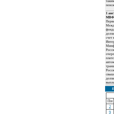
таким
пенси
1 ав
МВФ 
Перв
Межд
фонда
долла
счет 
Интер
Минфи
Росси
очере
плате
автом
транш
Росс
свыш
долла
выпла
Пн
2
9