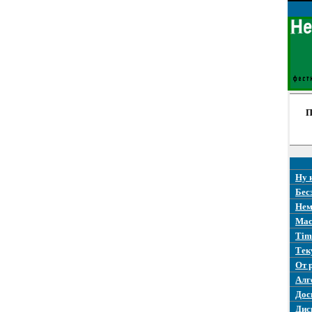
П
Ну 
Бес
Нем
Mac
Tim
Тек
От 
Алг
Дос
Дис