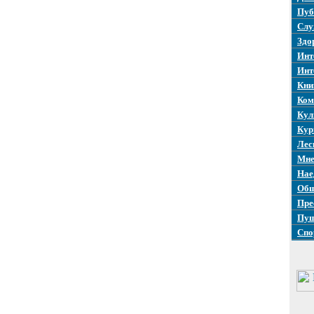
Пуб
Слу
Здо
Инт
Инт
Кни
Ком
Кул
Кур
Лес
Мне
Нае
Общ
Пре
Пуш
Спо