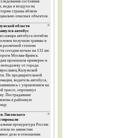
сследования состояния
, воды и воздуха на
тории страны вблизи
циально опасных объектов.
лужской области
кинулся автобус
ассажира автобуса погибли
человек получили травмы и
я различной степени
ти сегодня ночью на 132 км
ороги Москва-Брянск.
дия произошла примерно в
 неподалеку от города
ярославец Калужской
ти. По предварительной
мации, водитель автобуса,
равившись с управлением на
й трассе, опрокинул
ну. Пострадавшие
авлены в районную
ицу.
ея Лисовского
стировали
альная прокуратура России
атила по амнистии
вное дело в отношении