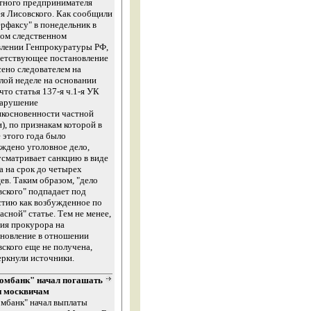
тного предпринимателя
я Лисовского. Как сообщили
рфаксу" в понедельник в
ом следственном
влении Генпрокуратуры РФ,
ветствующее постановление
ено следователем на
ой неделе на основании
 что статья 137-я ч.1-я УК
нарушение
икосновенности частной
), по признакам которой в
 этого года было
ждено уголовное дело,
сматривает санкцию в виде
а на срок до четырех
ев. Таким образом, "дело
ского" подпадает под
тию как возбужденное по
асной" статье. Тем не менее,
ия прокурора на
новление в отношении
ского еще не получена,
ркнули источники.
омбанк" начал погашать
и москвичам
мбанк" начал выплаты