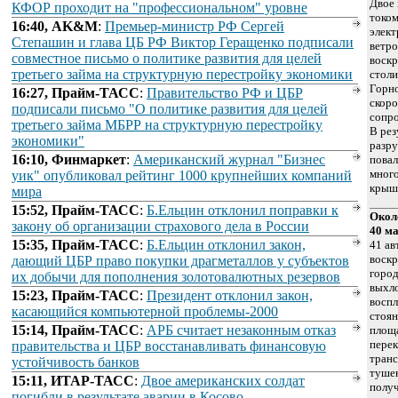
Двое 
КФОР проходит на "профессиональном" уровне
током
16:40, AK&M
:
Премьер-министр РФ Сергей
элек
Степашин и глава ЦБ РФ Виктор Геращенко подписали
ветро
совместное письмо о политике развития для целей
воскр
третьего займа на структурную перестройку экономики
столи
Горно
16:27, Прайм-ТАСС
:
Правительство РФ и ЦБР
скоро
подписали письмо "О политике развития для целей
сопр
третьего займа МБРР на структурную перестройку
В рез
экономики"
разр
16:10, Финмаркет
:
Американский журнал "Бизнес
повал
много
уик" опубликовал рейтинг 1000 крупнейших компаний
крыш 
мира
15:52, Прайм-ТАСС
:
Б.Ельцин отклонил поправки к
Окол
закону об организации страхового дела в России
40 м
15:35, Прайм-ТАСС
:
Б.Ельцин отклонил закон,
41 ав
воскр
дающий ЦБР право покупки драгметаллов у субъектов
город
их добычи для пополнения золотовалютных резервов
выхл
15:23, Прайм-ТАСС
:
Президент отклонил закон,
воспл
касающийся компьютерной проблемы-2000
стоян
15:14, Прайм-ТАСС
:
АРБ считает незаконным отказ
площа
перек
правительства и ЦБР восстанавливать финансовую
транс
устойчивость банков
туше
15:11, ИТАР-ТАСС
:
Двое американских солдат
полу
погибли в результате аварии в Косово