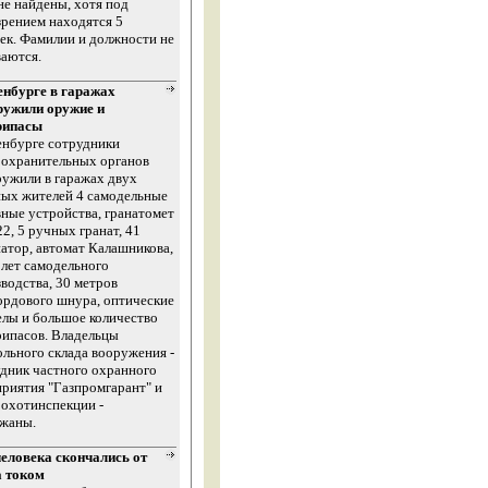
не найдены, хотя под
рением находятся 5
ек. Фамилии и должности не
аются.
енбурге в гаражах
ружили оружие и
рипасы
енбурге сотрудники
оохранительных органов
ужили в гаражах двух
ных жителей 4 самодельные
ные устройства, гранатомет
2, 5 ручных гранат, 41
атор, автомат Калашникова,
лет самодельного
водства, 30 метров
рдового шнура, оптические
лы и большое количество
рипасов. Владельцы
льного склада вооружения -
дник частного охранного
риятия "Газпромгарант" и
 охотинспекции -
ржаны.
человека скончались от
а током