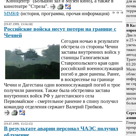
"Киноцентр" (Большой зал и Музей кино), а также в
для и
кинотеатре "Стрела".
почвы
терри
ММКФ
(история, программа, прочая информация)
потен
[19.07.1999, 13:56:58]
В Ка
Российские войска несут потери на границе с
опро
Чечней
Два п
и 25 
Сегодня ночью в результате
увечь
обстрела со стороны Чечни
тяжес
заставы внутренних войск у
автод
станицы Галюгаевская
Траге
Ставропольского края один
03.20
российский военнослужащий
Мало
погиб и двое ранены. Ранее,
облас
инфор
в воскресенье на границе
не сп
Чечни и Дагестана один военнослужащий погиб и трое
мокро
получили ранения. Также была обстреляна застава
маши
внутренних войск РФ у дагестанского села
дост
Первомайское - смертельное ранение в спину получил
больн
командир отделения сержант Валерий Грибков.
Серг
амни
Генер
[19.07.1999, 15:52:15]
прекр
В результате аварии персонал ЧАЭС получил
уголо
облучение