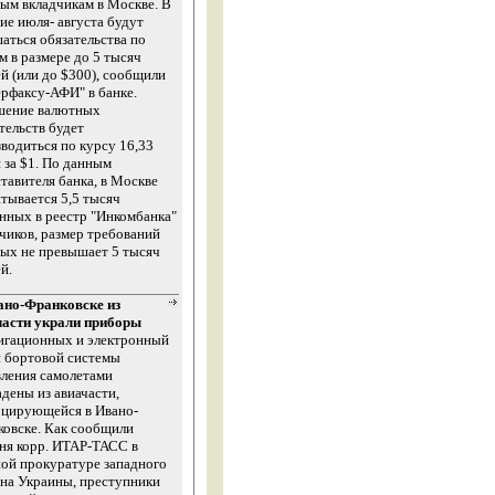
ым вкладчикам в Москве. В
ие июля- августа будут
аться обязательства по
м в размере до 5 тысяч
й (или до $300), сообщили
рфаксу-АФИ" в банке.
шение валютных
тельств будет
водиться по курсу 16,33
 за $1. По данным
тавителя банка, в Москве
тывается 5,5 тысяч
нных в реестр "Инкомбанка"
чиков, размер требований
ых не превышает 5 тысяч
й.
ано-Франковске из
части украли приборы
игационных и электронный
и бортовой системы
ления самолетами
дены из авиачасти,
оцирующейся в Ивано-
овске. Как сообщили
ня корр. ИТАР-ТАСС в
ой прокуратуре западного
на Украины, преступники