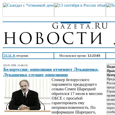
25.11. 0
, вторник
Московское время:
12:23:03
[19.07.1999, 15:40:13]
Подп
Белоруссия: оппозиция отменяет Лукашенко,
Прав
Лукашенко глушит оппозицию
Цент
Предс
Спикер белорусского
Росс
парламента предыдущего
предс
созыва Семен Шарецкий
Гера
обратился 17 июля в миссию
прави
ОБСЕ с просьбой
полит
гарантировать ему
треть
неприкосновенность. По
перес
информации Шарецкого,
сооб