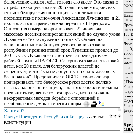
спецп
белорусские спецслужбы готовят его арест. Это связано
РФ М
с приближающейся датой 20 июля, после которой, как
считает белорусская оппозиция, заканчиваются
Ельц
президентские полномочия Александра Лукашенко, и 21
"Про
июля власть в стране должна перейти к Шарецкому.
Прези
Оппозиция намерена организовать 21 июля ряд
соотв
массовых несанкционированных акций по случаю ухода
107 
Лукашенко "на заслуженный отдых". Однако на
прин
Думой
основании ныне действующего основного закона
одоб
республики президентский срок Лукашенко продлен до
2 июл
2001 г. Сам Лукашенко на встрече с председателем
закон
рабочей группы ПА ОБСЕ Северином заявил, что такой
комп
даты, как 20 июля, для белорусских властей не
преод
существует, и что "мы не допустим никаких массовых
после
беспорядков". Представители ОБСЕ в свою очередь
насту
подчеркивают, что белорусское руководство должно
("Про
Росси
начать диалог с оппозицией, а для этого власти должны
подго
прекратить глушение голоса прессы, использование
Конс
некорректных методов борьбы с оппозицией и
Федер
несоблюдение демократических норм.
Росси
Хартия'97
федер
норма
Статус Президента Республики Беларусь
- статьи
Конституции
В рез
США 
[19.07.1999, 17:52:37]