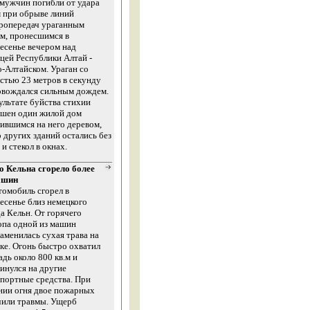
мужчин погибли от удара
 при обрыве линий
тропередач ураганным
м, пронесшимся в
есенье вечером над
цей Республики Алтай -
-Алтайском. Ураган со
стью 23 метров в секунду
овождался сильным дождем.
ультате буйства стихии
ушен один жилой дом
ившимся на него деревом,
 других зданий остались без
и стекол в окнах.
о Кельна сгорело более
ашин
томобиль сгорел в
есенье близ немецкого
а Кельн. От горячего
опа одной из машин
аменилась сухая трава на
ке. Огонь быстро охватил
дь около 800 кв.м и
инулся на другие
портные средства. При
нии огня двое пожарных
чили травмы. Ущерб