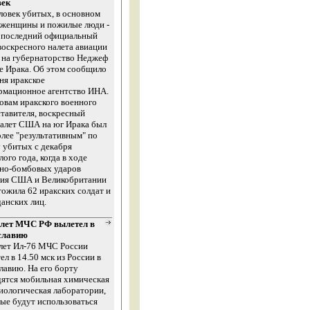
век
ловек убитых, в основном
 женщины и пожилые люди -
в последний официальный
воскресного налета авиации
на губернаторство Неджеф
е Ирака. Об этом сообщило
ня иракское
рмационное агентство ИНА.
овам иракского военного
тавителя, воскресный
налет США на юг Ирака был
лее "результативным" по
 убитых с декабря
ого года, когда в ходе
тно-бомбовых ударов
ция США и Великобритании
ожила 62 иракских солдат и
анских лиц.
лет МЧС РФ вылетел в
лавию
лет Ил-76 МЧС России
ел в 14.50 мск из России в
авию. На его борту
ятся мобильная химическая
иологическая лаборатории,
ые будут использоваться