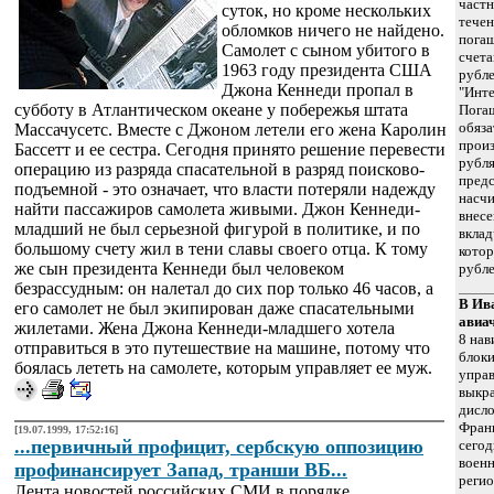
частн
суток, но кроме нескольких
течен
обломков ничего не найдено.
погаш
Самолет с сыном убитого в
счета
1963 году президента США
рубле
Джона Кеннеди пропал в
"Инте
субботу в Атлантическом океане у побережья штата
Пога
обяза
Массачусетс. Вместе с Джоном летели его жена Каролин
произ
Бассетт и ее сестра. Сегодня принято решение перевести
рубля
операцию из разряда спасательной в разряд поисково-
предс
подъемной - это означает, что власти потеряли надежду
насчи
найти пассажиров самолета живыми. Джон Кеннеди-
внесе
младший не был серьезной фигурой в политике, и по
вклад
большому счету жил в тени славы своего отца. К тому
котор
же сын президента Кеннеди был человеком
рубле
безрассудным: он налетал до сих пор только 46 часов, а
В Ив
его самолет не был экипирован даже спасательными
авиа
жилетами. Жена Джона Кеннеди-младшего хотела
8 нав
отправиться в это путешествие на машине, потому что
блок
боялась лететь на самолете, которым управляет ее муж.
управ
выкра
дисл
Франк
[19.07.1999, 17:52:16]
...первичный профицит, сербскую оппозицию
сегод
военн
профинансирует Запад, транши ВБ...
регио
Лента новостей российских СМИ в порядке