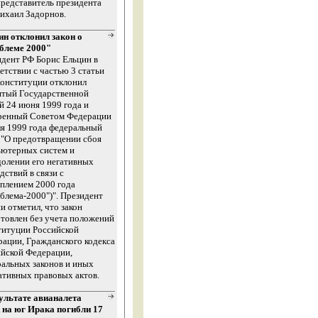
редставитель президента
ихаил Задорнов.
ин отклонил закон о
блеме 2000"
дент РФ Борис Ельцин в
етствии с частью 3 статьи
Конституции отклонил
ятый Государственной
 24 июня 1999 года и
ренный Советом Федерации
я 1999 года федеральный
 "О предотвращении сбоя
ьютерных систем и
олении его негативных
дствий в связи с
плением 2000 года
блема-2000")". Президент
и отметил, что закон
товлен без учета положений
титуции Российской
ации, Гражданского кодекса
йской Федерации,
альных законов и иных
тивных правовых актов.
ультате авианалета
на юг Ирака погибли 17