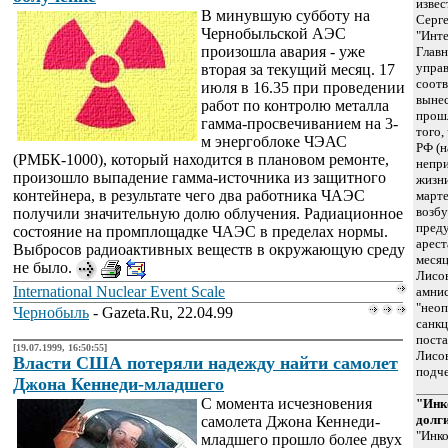
извес
В минувшую субботу на
Серге
Чернобыльской АЭС
"Инте
произошла авария - уже
Главн
упра
вторая за текущий месяц. 17
соот
июля в 16.35 при проведении
вынес
работ по контролю металла
прошл
гамма-просвечиванием на 3-
того,
м энергоблоке ЧЭАС
РФ (
(РМБК-1000), который находится в плановом ремонте,
непр
произошло выпадение гамма-источника из защитного
жизни
контейнера, в результате чего два работника ЧАЭС
марте
возбу
получили значительную долю облучения. Радиационное
преду
состояние на промплощадке ЧАЭС в пределах нормы.
арест
Выбросов радиоактивных веществ в окружающую среду
месяц
не было.
Лисов
International Nuclear Event Scale
амнис
"неоп
Чернобыль
- Gazeta.Ru, 22.04.99
санкц
поста
[19.07.1999, 16:50:55]
Лисов
Власти США потеряли надежду найти самолет
подче
Джона Кеннеди-младшего
С момента исчезновения
"Инк
долг
самолета Джона Кеннеди-
"Инко
младшего прошло более двух