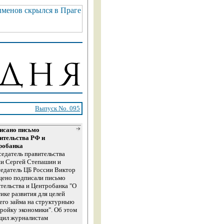
Выпуск No. 095
исано письмо
ительства РФ и
робанка
едатель правительства
ии Сергей Степашин и
едатель ЦБ России Виктор
щено подписали письмо
тельства и Центробанка "О
ике развития для целей
его займа на структурныю
ройку экономики". Об этом
щил журналистам