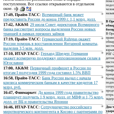
пока 
поступления. Все ссылки открываются в отдельном
подоз
окне.
челов
назыв
17:49, Прайм-ТАСС
:
Всемирный банк может
предоставить России до конца 1999 г. 1,1 млрд. долл.
В Ор
17:42, AK&M
:
29 июля Совет директоров Всемирного
обна
банка рассмотрит вопросы выделения России новых
боеп
траншей в рамках прежних займов
В Ор
прав
17:19, Прайм-ТАСС
:
Германский Ruhrgas окажет
обнар
России помощь в восстановлении Янтарной комнаты,
мест
выделив 3,5 млн. долл.
взрыв
17:10, ИТАР-ТАСС
:
Герхард Шредер: Германия
РПГ-2
окажет всемерную поддержку оппозиционным силам в
детон
писто
Югославии
произ
17:00, AK&M
:
Первичный профицит в России по
бикфо
итогам I полугодия 1999 года составил 1.5% ВВП
прице
16:58, Прайм-ТАСС
:
Банк России выдал с начала
боеп
кризиса коммерческим банкам в качестве кредитов 17
подпо
сотру
млрд. руб.
предп
16:47, Финмаркет
:
До конца 1999 года правительство
егерь
планирует получить 1,9 млрд. долл. от МВФ и 1,75 млрд.
заде
долл. от ВБ и правительства Японии
16:46, ИТАР-ТАСС
:
Сотрудничество российского
Два 
удар
миротворческого контингента в Косово с партнерами по