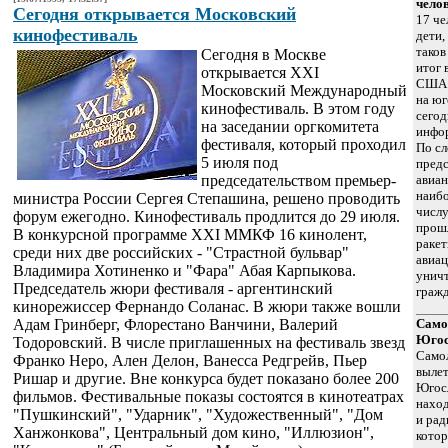
чело
Сегодня открывается Московский
17 че
кинофестиваль
дети,
тако
Сегодня в Москве
итог 
открывается XXI
США 
Московский Международный
на юг
кинофестиваль. В этом году
сегод
на заседании оргкомитета
инфо
фестиваля, который проходил
По сл
5 июля под
предс
председательством премьер-
авиа
наибо
министра России Сергея Степашина, решено проводить
числу
форум ежегодно. Кинофестиваль продлится до 29 июля.
прошл
В конкурсной программе XXI ММКФ 16 кинолент,
раке
среди них две российских - "Страстной бульвар"
авиа
Владимира Хотиненко и "Фара" Абая Карпыкова.
уничт
Председатель жюри фестиваля - аргентинский
гражд
кинорежиссер Фернандо Соланас. В жюри также вошли
Адам Гринберг, Флорестано Ванчини, Валерий
Само
Югос
Тодоровский. В числе приглашенных на фестиваль звезд
Само
Франко Неро, Ален Делон, Ванесса Редгрейв, Пьер
вылет
Ришар и другие. Вне конкурса будет показано более 200
Югосл
фильмов. Фестивальные показы состоятся в кинотеатрах
наход
"Пушкинский", "Ударник", "Художественный", "Дом
и рад
Ханжонкова", Центральный дом кино, "Иллюзион",
котор