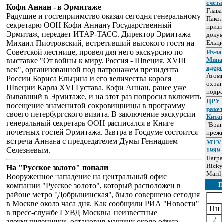
счет
Кофи Аннан - в Эрмитаже
Глав
Радушие и гостеприимство оказал сегодня генеральному
Пакол
секретарю ООН Кофи Аннану Государственный
призн
Эрмитаж, передает ИТАР-ТАСС. Директор Эрмитажа
докум
Михаил Пиотровский, встретивший высокого гостя на
Ельц
Советской лестнице, провел для него экскурсию по
Из-за
Мина
выставке "От войны к миру. Россия - Швеция. XVIII
ядер
век", организованной под патронажем президента
Атом
России Бориса Ельцина и его величества короля
охра
Швеции Карла XVI Густава. Кофи Аннан, ранее уже
подр
бывавший в Эрмитаже, и на этот раз попросил включить
ЦРУ 
посещение знаменитой сокровищницы в программу
раке
своего петербургского визита. В заключение экскурсии
Кита
генеральный секретарь ООН расписался в Книге
"Враг
почетных гостей Эрмитажа. Завтра в Госдуме состоится
прежн
встреча Аннана с председателем Думы Геннадием
MTV 
Селезневым.
1999 
Нагр
Ricky
На "Русское золото" попали
Maril
Вооруженное нападение на центральный офис
компании "Русское золото", который расположен в
районе метро "Добрынинская", было совершено сегодня
в Москве около часа дня. Как сообщили РИА "Новости"
Пн
в пресс-службе ГУВД Москвы, неизвестные
2
злоумышленники, остановив машину около офиса