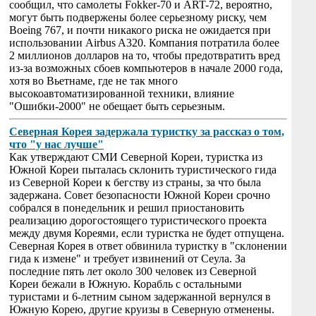
сообщил, что самолеты Fokker-70 и ART-72, вероятно,
могут быть подвержены более серьезному риску, чем
Boeing 767, и почти никакого риска не ожидается при
использовании Airbus A320. Компания потратила более
2 миллионов долларов на то, чтобы предотвратить вред
из-за возможных сбоев компьютеров в начале 2000 года,
хотя во Вьетнаме, где не так много
высокоавтоматизированной техники, влияние
"Ошибки-2000" не обещает быть серьезным.
Северная Корея задержала туристку за рассказ о том,
что "у нас лучше"
Как утверждают СМИ Северной Кореи, туристка из
Южной Кореи пыталась склонить туристического гида
из Северной Кореи к бегству из страны, за что была
задержана. Совет безопасности Южной Кореи срочно
собрался в понедельник и решил приостановить
реализацию дорогостоящего туристического проекта
между двумя Кореями, если туристка не будет отпущена.
Северная Корея в ответ обвинила туристку в "склонении
гида к измене" и требует извинений от Сеула. За
последние пять лет около 300 человек из Северной
Кореи бежали в Южную. Корабль с остальными
туристами и 6-летним сыном задержанной вернулся в
Южную Корею, другие круизы в Северную отменены.