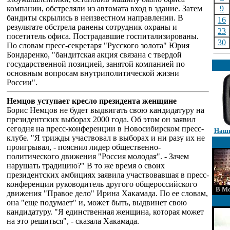
компании, обстреляли из автомата вход в здание. Затем
9
бандиты скрылись в неизвестном направлении. В
16
результате обстрела ранены сотрудник охраны и
23
посетитель офиса. Пострадавшие госпитализированы.
30
По словам пресс-секретаря "Русского золота" Юрия
Бондаренко, "бандитская акция связана с твердой
государственной позицией, занятой компанией по
основным вопросам внутриполитической жизни
России".
Немцов уступает кресло президента женщине
Борис Немцов не будет выдвигать свою кандидатуру на
президентских выборах 2000 года. Об этом он заявил
сегодня на пресс-конференции в Новосибирском пресс-
Наши
клубе. "Я трижды участвовал в выборах и ни разу их не
проигрывал, - пояснил лидер общественно-
политического движения "Россия молодая". - Зачем
нарушать традицию?" В то же время о своих
президентских амбициях заявила участвовавшая в пресс-
конференции руководитель другого общероссийского
В Мо
движения "Правое дело" Ирина Хакамада. По ее словам,
она "еще подумает" и, может быть, выдвинет свою
кандидатуру. "Я единственная женщина, которая может
на это решиться", - сказала Хакамада.