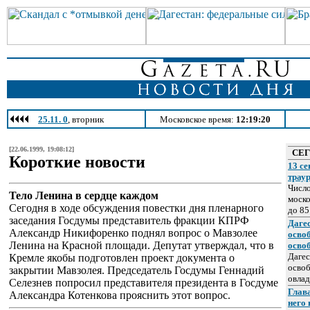
25.11. 0
, вторник
Московское время:
12:19:20
[22.06.1999, 19:08:12]
СЕ
Короткие новости
13 се
трау
Число
Тело Ленина в сердце каждом
моско
Сегодня в ходе обсуждения повестки дня пленарного
до 85
заседания Госдумы представитель фракции КПРФ
Даге
Александр Никифоренко поднял вопрос о Мавзолее
осво
Ленина на Красной площади. Депутат утверждал, что в
осво
Дагес
Кремле якобы подготовлен проект документа о
освоб
закрытии Мавзолея. Председатель Госдумы Геннадий
овлад
Селезнев попросил представителя президента в Госдуме
Глава
Александра Котенкова прояснить этот вопрос.
него