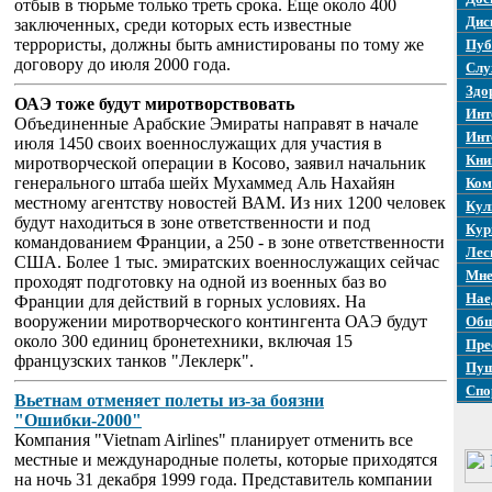
отбыв в тюрьме только треть срока. Еще около 400
Дис
заключенных, среди которых есть известные
террористы, должны быть амнистированы по тому же
Пуб
договору до июля 2000 года.
Слу
Здо
ОАЭ тоже будут миротворствовать
Инт
Объединенные Арабские Эмираты направят в начале
Инт
июля 1450 своих военнослужащих для участия в
Кни
миротворческой операции в Косово, заявил начальник
генерального штаба шейх Мухаммед Аль Нахайян
Ком
местному агентству новостей ВАМ. Из них 1200 человек
Кул
будут находиться в зоне ответственности и под
Кур
командованием Франции, а 250 - в зоне ответственности
Лес
США. Более 1 тыс. эмиратских военнослужащих сейчас
Мне
проходят подготовку на одной из военных баз во
Нае
Франции для действий в горных условиях. На
вооружении миротворческого контингента ОАЭ будут
Общ
около 300 единиц бронетехники, включая 15
Пре
французских танков "Леклерк".
Пуш
Спо
Вьетнам отменяет полеты из-за боязни
"Ошибки-2000"
Компания "Vietnam Airlines" планирует отменить все
местные и международные полеты, которые приходятся
на ночь 31 декабря 1999 года. Представитель компании