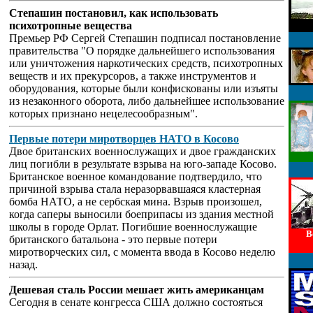
Степашин постановил, как использовать
психотропные вещества
Премьер РФ Сергей Степашин подписал постановление
правительства "О порядке дальнейшего использования
или уничтожения наркотических средств, психотропных
веществ и их прекурсоров, а также инструментов и
оборудования, которые были конфискованы или изъяты
из незаконного оборота, либо дальнейшее использование
которых признано нецелесообразным".
Первые потери миротворцев НАТО в Косово
Двое британских военнослужащих и двое гражданских
лиц погибли в результате взрыва на юго-западе Косово.
Британское военное командование подтвердило, что
причиной взрыва стала неразорвавшаяся кластерная
бомба НАТО, а не сербская мина. Взрыв произошел,
когда саперы выносили боеприпасы из здания местной
школы в городе Орлат. Погибшие военнослужащие
В
британского батальона - это первые потери
миротворческих сил, с момента ввода в Косово неделю
назад.
Дешевая сталь России мешает жить американцам
Сегодня в сенате конгресса США должно состояться