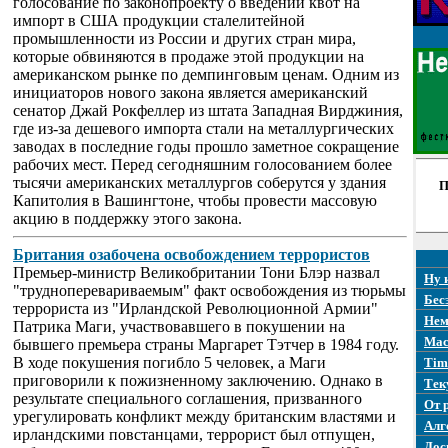
голосование по законопроекту о введении квот на
импорт в США продукции сталелитейной
промышленности из России и других стран мира,
которые обвиняются в продаже этой продукции на
американском рынке по демпинговым ценам. Одним из
инициаторов нового закона является американский
сенатор Джай Рокфеллер из штата Западная Вирджиния,
где из-за дешевого импорта стали на металлургических
заводах в последние годы прошло заметное сокращение
рабочих мест. Перед сегодняшним голосованием более
тысячи американских металлургов соберутся у здания
П
Капитолия в Вашингтоне, чтобы провести массовую
акцию в поддержку этого закона.
Британия озабочена освобождением террористов
Премьер-министр Великобритании Тони Блэр назвал
Ну 
"трудноперевариваемым" факт освобождения из тюрьмы
Бес
террориста из "Ирландской Революционной Армии"
Нем
Патрика Маги, участвовавшего в покушении на
Mac
бывшего премьера страны Маргарет Тэтчер в 1984 году.
В ходе покушения погибло 5 человек, а Маги
Tim
приговорили к пожизненному заключению. Однако в
Тек
результате специального соглашения, призванного
От 
урегулировать конфликт между британским властями и
Алг
ирландскими повстанцами, террорист был отпущен,
Дос