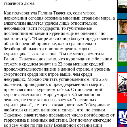
табачного дыма.
Как подчеркнула Галина Ткаченко, если угроза
наркомании сегодня осознана многими странами мира, а
алкоголизм является уделом лишь относительно
небольшой части государств, то губительные
последствия эпидемии курения еще не оценены "по
достоинству". "В мире до сих пор бытует представление
об этой вредной привычке, как о сравнительно
безобидной шалости и личном деле каждого
курильщика", - сказала она. Тем не менее, отметила
Галина Ткаченко, доказано, что курильщики с большим
стажем в среднем живут на 22 года меньше средней
продолжительности жизни в данной стране, а уровень
смертности среди них втрое выше, чем среди
некурящих. Можно считать установленным, что 25%
болезней, приводящих к преждевременной смерти,
прямо связаны с курением табака. От последствий
курения ежегодно в мире умирает 3,5 миллионов
В
человек, не считая так называемых "пассивных
курильщиков", т.е. тех граждан, которых "обкуривают
любители сигарет, папирос и сигар", что, по словам
Ткаченко, значительно превышает число погибающих от
терроризма и военных действий. Вот почему ежегодно
во всем мире по призыву Всемирной организации