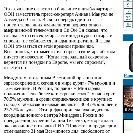
9
Это заявление огласил на брифинге в штаб-квартире
16
ООН заместитель пресс-секретаря Аннана Мануэл де
23
Алмейда и Силва. В свою очередь один из
30
присутствовавших журналистов, корреспондент
американской телекомпании Си-Эн-Эн сказал, что
слышал, что генсекретарь сам иногда курит сигары и
спросил, не собирается ли административный глава
ООН отказаться от этой вредной привычки.
Выяснилось, что заместителю пресс-секретаря об этом
ничего не известно. "Когда генеральный секретарь
вернется из поездки по Европе, мы его спросим", -
ответил он.
Наши
Между тем, по данным Всемирной организации
здравоохранения, сегодня в мире курят 47% мужчин и
12% женщин. В России, по данным Минздрава,
положение "еще более катастрофическое": у нас курят
70,5% мужчин, а среди старшеклассников в крупных
городах табакозависимыми являются 30-47% юношей и
25-32% девушек. Эти цифры привела руководитель
В Мо
координационного центра Минздрава России по
преодолению курения Галина Ткаченко, которая дала
эксклюзивное интервью РИА "Новости" в преддверии
отмечаемого 31 мая Всемирного дня, свободного от