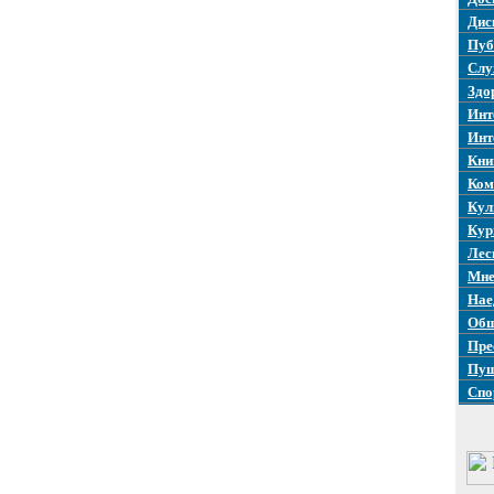
Дис
Пуб
Слу
Здо
Инт
Инт
Кни
Ком
Кул
Кур
Лес
Мне
Нае
Общ
Пре
Пуш
Спо