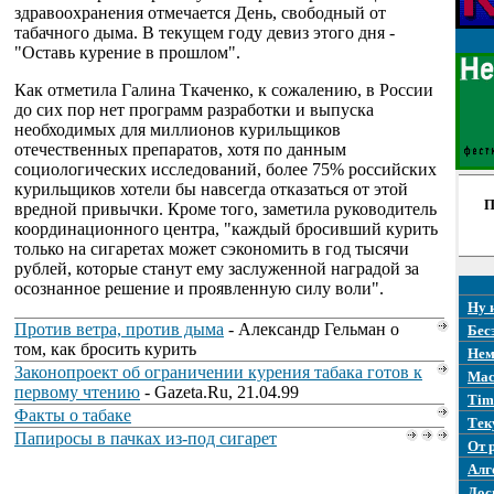
здравоохранения отмечается День, свободный от
табачного дыма. В текущем году девиз этого дня -
"Оставь курение в прошлом".
Как отметила Галина Ткаченко, к сожалению, в России
до сих пор нет программ разработки и выпуска
необходимых для миллионов курильщиков
отечественных препаратов, хотя по данным
социологических исследований, более 75% российских
курильщиков хотели бы навсегда отказаться от этой
П
вредной привычки. Кроме того, заметила руководитель
координационного центра, "каждый бросивший курить
только на сигаретах может сэкономить в год тысячи
рублей, которые станут ему заслуженной наградой за
осознанное решение и проявленную силу воли".
Ну 
Против ветра, против дыма
- Александр Гельман о
Бес
том, как бросить курить
Нем
Законопроект об ограничении курения табака готов к
Mac
первому чтению
- Gazeta.Ru, 21.04.99
Tim
Факты о табаке
Тек
Папиросы в пачках из-под сигарет
От 
Алг
Дос