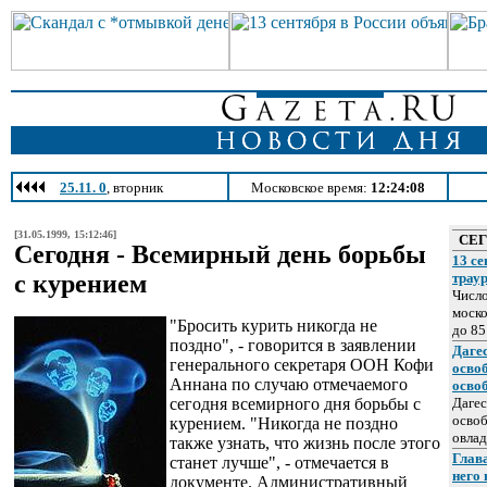
25.11. 0
, вторник
Московское время:
12:24:08
[31.05.1999, 15:12:46]
СЕ
Сегодня - Всемирный день борьбы
13 се
с курением
трау
Число
моско
"Бросить курить никогда не
до 85
поздно", - говорится в заявлении
Даге
генерального секретаря ООН Кофи
осво
Аннана по случаю отмечаемого
осво
сегодня всемирного дня борьбы с
Дагес
освоб
курением. "Никогда не поздно
овлад
также узнать, что жизнь после этого
Глава
станет лучше", - отмечается в
него
документе. Административный