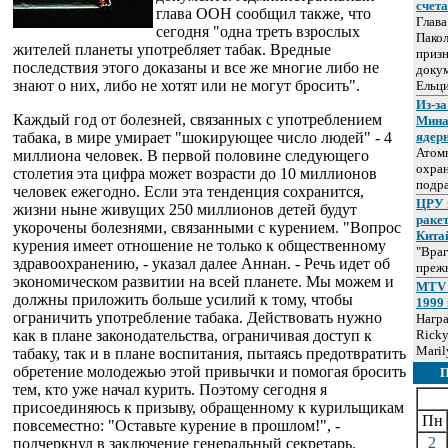
счет
глава ООН сообщил также, что
Глав
сегодня "одна треть взрослых
Пакол
жителей планеты употребляет табак. Вредные
призн
последствия этого доказаны и все же многие либо не
докум
знают о них, либо не хотят или не могут бросить".
Ельц
Из-за
Каждый год от болезней, связанных с употреблением
Мина
табака, в мире умирает "шокирующее число людей" - 4
ядер
Атом
миллиона человек. В первой половине следующего
охра
столетия эта цифра может возрасти до 10 миллионов
подр
человек ежегодно. Если эта тенденция сохранится,
ЦРУ 
жизни ныне живущих 250 миллионов детей будут
раке
укорочены болезнями, связанными с курением. "Вопрос
Кита
курения имеет отношение не только к общественному
"Враг
здравоохранению, - указал далее Аннан. - Речь идет об
прежн
экономическом развитии на всей планете. Мы можем и
MTV 
должны приложить больше усилий к тому, чтобы
1999 
ограничить употребление табака. Действовать нужно
Нагр
как в плане законодательства, ограничивая доступ к
Ricky
Maril
табаку, так и в плане воспитания, пытаясь предотвратить
обретение молодежью этой привычки и помогая бросить
тем, кто уже начал курить. Поэтому сегодня я
присоединяюсь к призыву, обращенному к курильщикам
Пн
повсеместно: "Оставьте курение в прошлом!", -
2
подчеркнул в заключение генеральный секретарь.