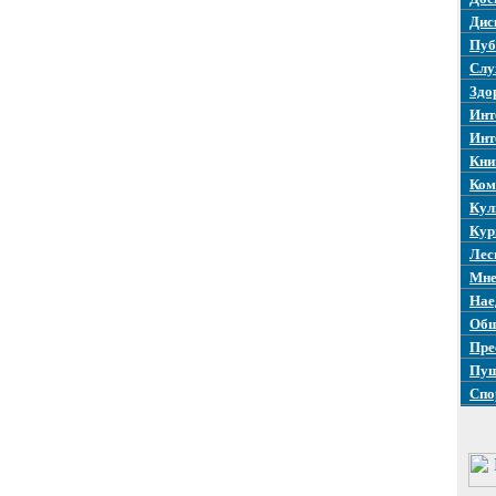
Дис
Пуб
Слу
Здо
Инт
Инт
Кни
Ком
Кул
Кур
Лес
Мне
Нае
Общ
Пре
Пуш
Спо