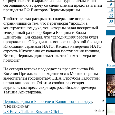
Строуб Тэлботт охарактеризовал журналистам свою
9
сегодняшнюю встречу со специальным представителем
президента РФ Виктором Черномырдиным.
16
23
Тэлботт не стал раскрывать содержание встречи,
30
ограничившись тем, что переговоры "прошли в
конструктивном духе, тон которым задал воскресный
телефонный разговор Бориса Ельцина и Билла
Клинтона". Он сказал, что "сегодняшняя работа будет
продолжена". Обсуждались вопросы нефтяной блокады
Югославии странами НАТО. Касаясь намерения НАТО
отрезать Югославию от каналов поступления топлива,
Виктор Черномырдин отметил, что "нам эта мера не
подходит".
Наши
На сегодня встреча председателя правительства РФ
Евгения Примакова с находящимся в Москве первым
заместителем госсекретаря США Строубом Тэлботтом
не запланирована. Об этом сообщила сегодня
журналистам пресс-секретарь российского премьера
Татьяна Аристархова.
В Мо
Черномырдина в Брюсселе и Вашингтоне не ждут
,
"Независимая"
US Envoy Talks to Russian Officials