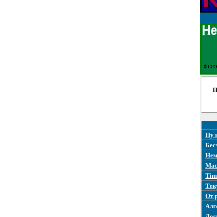
П
Ну 
Бес
Нем
Mac
Tim
Тек
От 
Алг
Дос