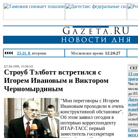
25.11. 0
, вторник
Московское время:
12:24:27
[27.04.1999, 15:58:31]
СЕ
Строуб Тэлботт встретился с
13 се
Игорем Ивановым и Виктором
трау
Число
Черномырдиным
моско
до 85
Даге
"Мои переговоры с Игорем
осво
Ивановым проходили в очень
осво
конструктивной обстановке".
Дагес
Об этом заявил сегодня в
освоб
интервью корреспонденту
овлад
ИТАР-ТАСС первый
Глава
заместитель госсекретаря
него