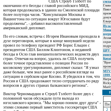
США Строуб Тэлботт по
счет
окончании его беседы с главой российского МИД,
Глав
Пакол
которая продолжалась в здании на Смоленской площади
призн
более полутора часов. "Консультации Москвы и
докум
Вашингтона по ситуации вокруг Югославии будут
Ельц
продолжены", - добавил высокопоставленный
Из-за
американский дипломат.
Мина
ядер
По его словам, встреча с Игорем Ивановым проходила в
Атом
духе переговоров, которые в конце минувшей недели
охра
провел по телефону президент РФ Борис Ельцин с
подр
президентом США Биллом Клинтоном, и недавней
ЦРУ 
беседы в Осло глав внешнеполитических ведомств двух
раке
стран. Отвечая на вопрос, удалось ли США получить
Кита
"Враг
более точное представление о позиции России по
прежн
косовскому урегулированию, дипломат сказал: "Я узнал
MTV 
даже больше, чем знал ранее о российском взгляде на
1999 
ситуацию в сербском крае Косово. Я убедился в том, что
Нагр
Россия и США продолжают тесно сотрудничать по ряду
Ricky
вопросов в других странах балканского региона".
Maril
Виктор Черномырдин и Строуб Тэлботт более двух с
половиной часов обсуждали пути выхода из
югославского кризиса. "Мы хорошо поняли друг друга" -
Пн
этими словами первый заместитель госсекретаря США
2