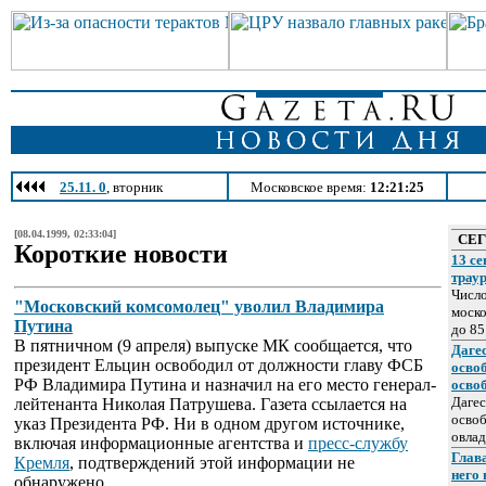
25.11. 0
, вторник
Московское время:
12:21:25
[08.04.1999, 02:33:04]
СЕ
Короткие новости
13 се
трау
Число
"Московский комсомолец" уволил Владимира
моско
Путина
до 85
В пятничном (9 апреля) выпуске МК сообщается, что
Даге
президент Ельцин освободил от должности главу ФСБ
осво
РФ Владимира Путина и назначил на его место генерал-
осво
Дагес
лейтенанта Николая Патрушева. Газета ссылается на
освоб
указ Президента РФ. Ни в одном другом источнике,
овлад
включая информационные агентства и
пресс-службу
Глава
Кремля
, подтверждений этой информации не
него
обнаружено.