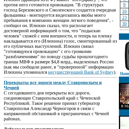
против него готовится провокация. "В структурах
9
господ Березовского и Смоленского создается очередная
16
фальшивка - монтируется видеозапись якобы моего
23
пребывания в компании женщин легкого поведения", -
30
сообщил он. Илюхин сказал, что располагает
достоверной информацией о том, что "подыскан
человек" схожей с ним внешности, и теперь на пленку
накладывается его (Илюхина) голос, смонтированный из
его публичных выступлений. Илюхин связал
"готовящуюся провокацию" с его громкими
"разоблачениями" по поводу судьбы прошлогоднего
транша МВФ в размере $4,8 млрд., выделенных России
(как мы сообщали ранее, в "проверенной" информации
Илюхина упоминался
несуществующий Bank of Sydney
).
Наши
Перекрыты все дороги между Ставропольем и
Чечней
С сегодняшнего дня перекрыты все дороги,
соединяющие Ставропольский край с Чеченской
Республикой. Такое решение принял губернатор
В Мо
Ставрополья Александр Черногоров в связи с
напряженной обстановкой в приграничных с Чечней
районах.