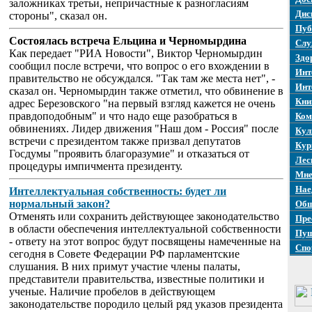
заложниках третьи, непричастные к разногласиям
Дис
стороны", сказал он.
Пуб
Состоялась встреча Ельцина и Черномырдина
Слу
Как передает "РИА Новости", Виктор Черномырдин
Здо
сообщил после встречи, что вопрос о его вхождении в
Инт
правительство не обсуждался. "Так там же места нет", -
Инт
сказал он. Черномырдин также отметил, что обвинение в
Кни
адрес Березовского "на первый взгляд кажется не очень
правдоподобным" и что надо еще разобраться в
Ком
обвинениях. Лидер движения "Наш дом - Россия" после
Кул
встречи с президентом также призвал депутатов
Кур
Госдумы "проявить благоразумие" и отказаться от
Лес
процедуры импичмента президенту.
Мне
Нае
Интеллектуальная собственность: будет ли
нормальный закон?
Общ
Отменять или сохранить действующее законодательство
Пре
в области обеспечения интеллектуальной собственности
Пуш
- ответу на этот вопрос будут посвящены намеченные на
Спо
сегодня в Совете Федерации РФ парламентские
слушания. В них примут участие члены палаты,
представители правительства, известные политики и
ученые. Наличие пробелов в действующем
законодательстве породило целый ряд указов президента