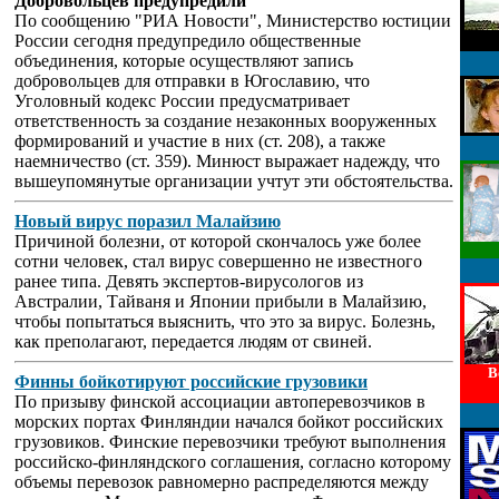
Добровольцев предупредили
По сообщению "РИА Новости", Министерство юстиции
России сегодня предупредило общественные
объединения, которые осуществляют запись
добровольцев для отправки в Югославию, что
Уголовный кодекс России предусматривает
ответственность за создание незаконных вооруженных
формирований и участие в них (ст. 208), а также
наемничество (ст. 359). Минюст выражает надежду, что
вышеупомянутые организации учтут эти обстоятельства.
Новый вирус поразил Малайзию
Причиной болезни, от которой скончалось уже более
сотни человек, стал вирус совершенно не известного
ранее типа. Девять экспертов-вирусологов из
Австралии, Тайваня и Японии прибыли в Малайзию,
чтобы попытаться выяснить, что это за вирус. Болезнь,
как преполагают, передается людям от свиней.
В
Финны бойкотируют российские грузовики
По призыву финской ассоциации автоперевозчиков в
морских портах Финляндии начался бойкот российских
грузовиков. Финские перевозчики требуют выполнения
российско-финляндского соглашения, согласно которому
объемы перевозок равномерно распределяются между