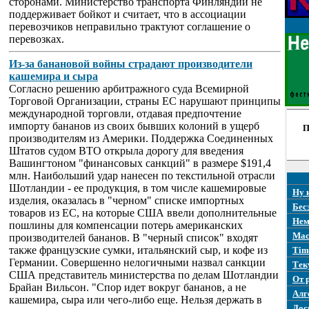
сторонами. Министерство транспорта Финляндии не
поддерживает бойкот и считает, что в ассоциации
перевозчиков неправильно трактуют соглашение о
перевозках.
Из-за банановой войны страдают производители
кашемира и сыра
Согласно решению арбитражного суда Всемирной
Торговой Организации, страны ЕС нарушают принципы
международной торговли, отдавая предпочтение
импорту бананов из своих бывших колоний в ущерб
П
производителям из Америки. Поддержка Соединенных
Штатов судом ВТО открыла дорогу для введения
Вашингтоном "финансовых санкций" в размере $191,4
млн. Наибольший удар нанесен по текстильной отрасли
Шотландии - ее продукция, в том числе кашемировые
Ну 
изделия, оказалась в "черном" списке импортных
Бес
товаров из ЕС, на которые США ввели дополнительные
Нем
пошлины для компенсации потерь американских
Mac
производителей бананов. В "черный список" входят
также французские сумки, итальянский сыр, и кофе из
Tim
Германии. Совершенно нелогичными назвал санкции
Тек
США представитель министерства по делам Шотландии
От 
Брайан Вильсон. "Спор идет вокруг бананов, а не
Алг
кашемира, сыра или чего-либо еще. Нельзя держать в
Дос