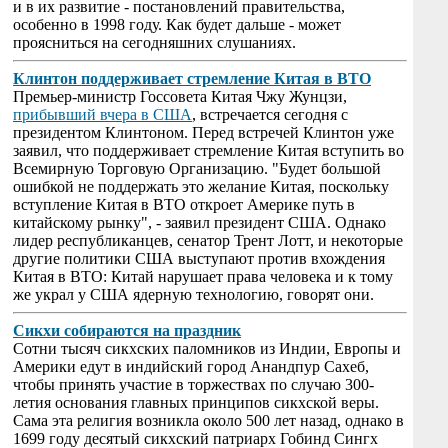
и в их развитие - постановлений правительства,
особенно в 1998 году. Как будет дальше - может
проясниться на сегодняшних слушаниях.
Клинтон поддерживает стремление Китая в ВТО
Премьер-министр Госсовета Китая Чжу Жунцзи,
прибывший вчера в США
, встречается сегодня с
президентом Клинтоном. Перед встречей Клинтон уже
заявил, что поддерживает стремление Китая вступить во
Всемирную Торговую Организацию. "Будет большой
ошибкой не поддержать это желание Китая, поскольку
вступление Китая в ВТО откроет Америке путь в
китайскому рынку", - заявил президент США. Однако
лидер республиканцев, сенатор Трент Лотт, и некоторые
другие политики США выступают против вхождения
Китая в ВТО: Китай нарушает права человека и к тому
же украл у США ядерную технологию, говорят они.
Сикхи собираются на праздник
Сотни тысяч сикхских паломников из Индии, Европы и
Америки едут в индийский город Анандпур Сахеб,
чтобы принять участие в торжествах по случаю 300-
летия основания главных принципов сикхской веры.
Сама эта религия возникла около 500 лет назад, однако в
1699 году десятый сикхский патриарх Гобинд Сингх