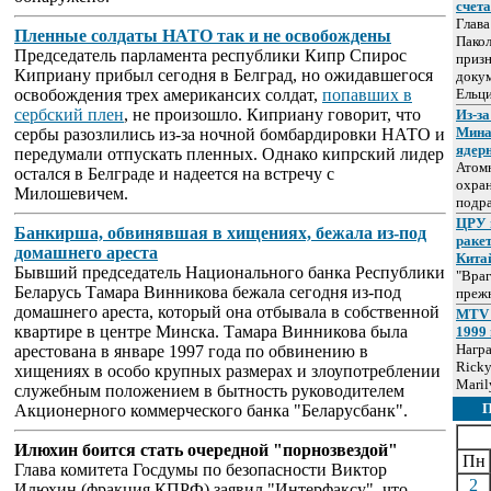
счет
Глав
Пленные солдаты НАТО так и не освобождены
Пакол
Председатель парламента республики Кипр Спирос
призн
Киприану прибыл сегодня в Белград, но ожидавшегося
докум
освобождения трех американсих солдат,
попавших в
Ельц
сербский плен
, не произошло. Киприану говорит, что
Из-за
Мина
сербы разозлились из-за ночной бомбардировки НАТО и
ядер
передумали отпускать пленных. Однако кипрский лидер
Атом
остался в Белграде и надеется на встречу с
охра
Милошевичем.
подр
ЦРУ 
Банкирша, обвинявшая в хищениях, бежала из-под
раке
домашнего ареста
Кита
Бывший председатель Национального банка Республики
"Враг
Беларусь Тамара Винникова бежала сегодня из-под
прежн
домашнего ареста, который она отбывала в собственной
MTV 
квартире в центре Минска. Тамара Винникова была
1999 
Нагр
арестована в январе 1997 года по обвинению в
Ricky
хищениях в особо крупных размерах и злоупотреблении
Maril
служебным положением в бытность руководителем
Акционерного коммерческого банка "Беларусбанк".
Илюхин боится стать очередной "порнозвездой"
Пн
Глава комитета Госдумы по безопасности Виктор
2
Илюхин (фракция КПРФ) заявил "Интерфаксу", что