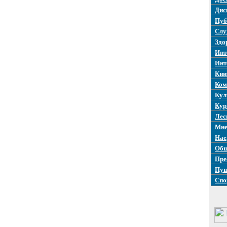
Дис
Пуб
Слу
Здо
Инт
Инт
Кни
Ком
Кул
Кур
Лес
Мне
Нае
Общ
Пре
Пуш
Спо