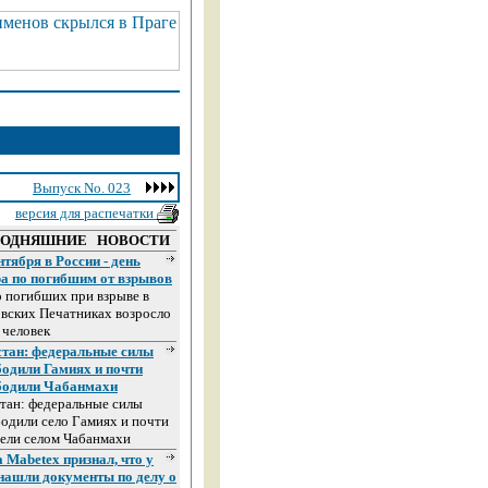
Выпуск No. 023
версия для распечатки
ГОДНЯШНИЕ НОВОСТИ
нтября в России - день
ра по погибшим от взрывов
 погибших при взрыве в
вских Печатниках возросло
 человек
стан: федеральные силы
бодили Гамиях и почти
бодили Чабанмахи
тан: федеральные силы
одили село Гамиях и почти
ели селом Чабанмахи
 Mabetex признал, что у
 нашли документы по делу о