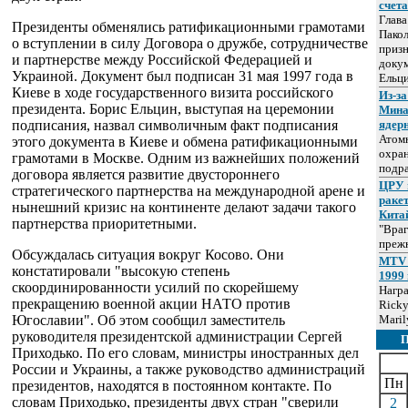
счет
Глав
Президенты обменялись ратификационными грамотами
Пакол
о вступлении в силу Договора о дружбе, сотрудничестве
призн
и партнерстве между Российской Федерацией и
докум
Украиной. Документ был подписан 31 мая 1997 года в
Ельц
Киеве в ходе государственного визита российского
Из-за
президента. Борис Ельцин, выступая на церемонии
Мина
подписания, назвал символичным факт подписания
ядер
Атом
этого документа в Киеве и обмена ратификационными
охра
грамотами в Москве. Одним из важнейших положений
подр
договора является развитие двустороннего
ЦРУ 
стратегического партнерства на международной арене и
раке
нынешний кризис на континенте делают задачи такого
Кита
партнерства приоритетными.
"Враг
прежн
Обсуждалась ситуация вокруг Косово. Они
MTV 
констатировали "высокую степень
1999 
скоординированности усилий по скорейшему
Нагр
прекращению военной акции НАТО против
Ricky
Югославии". Об этом сообщил заместитель
Maril
руководителя президентской администрации Сергей
Приходько. По его словам, министры иностранных дел
России и Украины, а также руководство администраций
Пн
президентов, находятся в постоянном контакте. По
словам Приходько, президенты двух стран "сверили
2