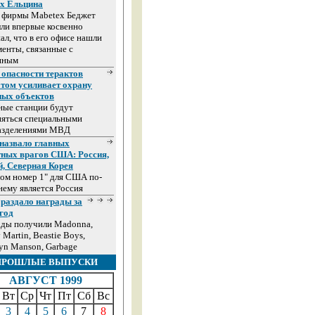
ах Ельцина
а фирмы Mabetex Беджет
ли впервые косвенно
ал, что в его офисе нашли
енты, связанные с
иным
 опасности терактов
том усиливает охрану
ных объектов
ные станции будут
няться специальными
азделениями МВД
назвало главных
тных врагов США: Россия,
й, Северная Корея
ом номер 1" для США по-
ему является Россия
раздало награды за
год
ады получили Madonna,
 Martin, Beastie Boys,
yn Manson, Garbage
ПРОШЛЫЕ ВЫПУСКИ
АВГУСТ 1999
Вт
Ср
Чт
Пт
Сб
Вс
3
4
5
6
7
8