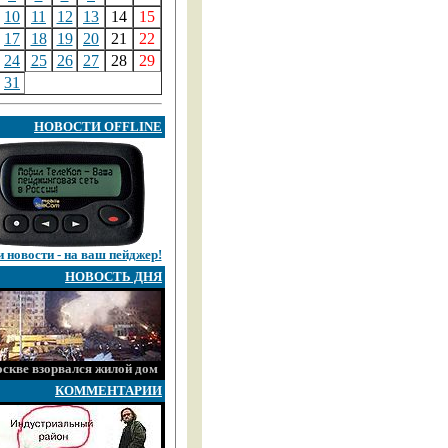
10
11
12
13
14
15
17
18
19
20
21
22
24
25
26
27
28
29
31
НОВОСТИ OFFLINE
 новости - на ваш пейджер!
НОВОСТЬ ДНЯ
скве взорвался жилой дом
КОММЕНТАРИИ