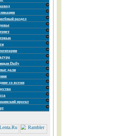
ковод
ликация
жебный раздел
ровье
ернет
ервью
ги
ментарии
ьтура
ицын Daily
ные дали
ния
дине со всеми
ество
сса
кинский проект
рт