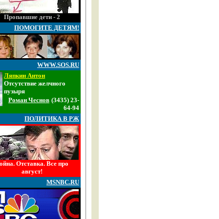
Пропавшие дети - 2
ПОМОГИТЕ ДЕТЯМ!
WWW.SOS.RU
Ляпкин Антон
Отсутствие желчного
пузыря
Роман Чеснов
(3435) 23-
64-94
ПОЛИТИКА В РЖ
ойна. Отставка. Все про
август!
MSNBC.RU