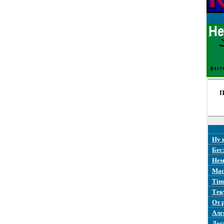
П
Ну 
Бес
Нем
Mac
Tim
Тек
От 
Алг
Дос