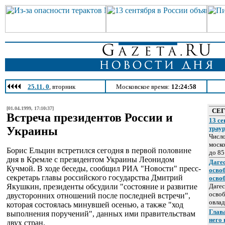
25.11. 0
, вторник
Московское время:
12:24:58
[01.04.1999, 17:10:37]
СЕ
Встреча президентов России и
13 се
Украины
трау
Число
моско
Борис Ельцин встретился сегодня в первой половине
до 85
дня в Кремле с президентом Украины Леонидом
Даге
Кучмой. В ходе беседы, сообщил РИА "Новости" пресс-
осво
секретарь главы российского государства Дмитрий
осво
Якушкин, президенты обсудили "состояние и развитие
Дагес
освоб
двусторонних отношений после последней встречи",
овлад
которая состоялась минувшей осенью, а также "ход
Глава
выполнения поручений", данных ими правительствам
него
двух стран.