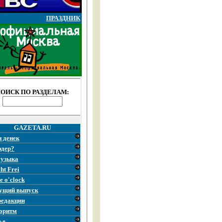
ПРАЗДНИК
ОИСК ПО РАЗДЕЛАМ:
GAZETA.RU
и денек
эдер?
узыка
ht Frei
e o'clock
ущий выпуск
редакции
оритм
ье