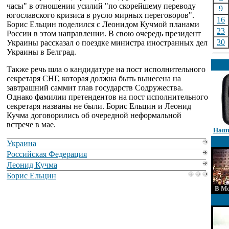
часы" в отношении усилий "по скорейшему переводу
9
югославского кризиса в русло мирных переговоров".
16
Борис Ельцин поделился с Леонидом Кучмой планами
23
России в этом направлении. В свою очередь президент
30
Украины рассказал о поездке министра иностранных дел
Украины в Белград.
Также речь шла о кандидатуре на пост исполнительного
секретаря СНГ, которая должна быть вынесена на
завтрашний саммит глав государств Содружества.
Однако фамилии претендентов на пост исполнительного
секретаря названы не были. Борис Ельцин и Леонид
Кучма договорились об очередной неформальной
встрече в мае.
Наши
Украина
Российская Федерация
Леонид Кучма
Борис Ельцин
В Мо