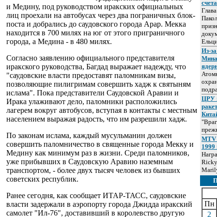
счет
и Медину, под руководством иракских официальных
Глав
лиц проехали на автобусах через два пограничных блок-
Пакол
поста и добрались до cаудовского города Арар. Мекка
призн
находится в 700 милях на юг от этого приграничного
докум
города, а Медина - в 480 милях.
Ельц
Из-за
Согласно заявлению официального представителя
Мина
иракского руководства, Багдад выражает надежду, что
ядер
Атом
"саудовские власти предоставят паломникам визы,
охра
позволяющие пилигримам совершить хадж к святыням
подр
ислама". Пока представители Саудовской Аравии и
ЦРУ 
Ирака улаживают дело, паломники расположились
раке
лагерем вокруг автобусов, вступая в контакты с местным
Кита
населением выражая радость, что им разрешили хадж.
"Враг
прежн
По законам ислама, каждый мусульманин должен
MTV 
совершить паломничество в священные города Мекку и
1999 
Медину как минимум раз в жизни. Среди паломников,
Нагр
уже прибывших в Саудовскую Аравию наземным
Ricky
транспортом, - более двух тысяч человек из бывших
Maril
советских республик.
Ранее сегодня, как сообщает ИТАР-ТАСС, саудовские
Пн
власти задержали в аэропорту города Джидда иракский
самолет "Ил-76", доставивший в королевство другую
2