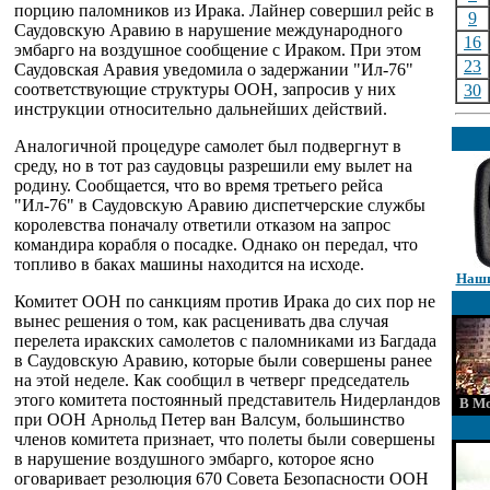
порцию паломников из Ирака. Лайнер совершил рейс в
9
Саудовскую Аравию в нарушение международного
16
эмбарго на воздушное сообщение с Ираком. При этом
23
Саудовская Аравия уведомила о задержании "Ил-76"
соответствующие структуры ООН, запросив у них
30
инструкции относительно дальнейших действий.
Аналогичной процедуре самолет был подвергнут в
среду, но в тот раз саудовцы разрешили ему вылет на
родину. Сообщается, что во время третьего рейса
"Ил-76" в Саудовскую Аравию диспетчерские службы
королевства поначалу ответили отказом на запрос
командира корабля о посадке. Однако он передал, что
топливо в баках машины находится на исходе.
Наши
Комитет ООН по санкциям против Ирака до сих пор не
вынес решения о том, как расценивать два случая
перелета иракских самолетов с паломниками из Багдада
в Саудовскую Аравию, которые были совершены ранее
на этой неделе. Как сообщил в четверг председатель
этого комитета постоянный представитель Нидерландов
В Мо
при ООН Арнольд Петер ван Валсум, большинство
членов комитета признает, что полеты были совершены
в нарушение воздушного эмбарго, которое ясно
оговаривает резолюция 670 Совета Безопасности ООН