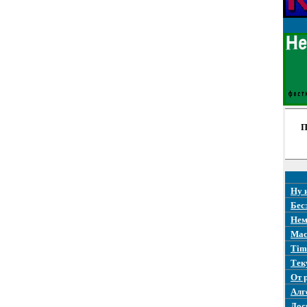
П
Ну 
Бес
Нем
Mac
Tim
Тек
От 
Алг
Дос