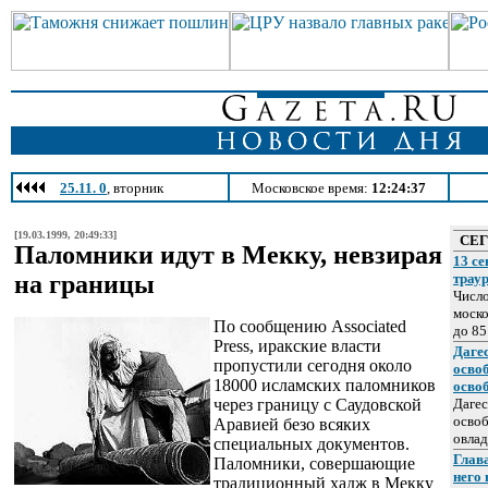
25.11. 0
, вторник
Московское время:
12:24:37
[19.03.1999, 20:49:33]
СЕ
Паломники идут в Мекку, невзирая
13 се
на границы
трау
Число
моско
По сообщению Associated
до 85
Press, иракские власти
Даге
пропустили сегодня около
осво
18000 исламских паломников
осво
через границу с Саудовской
Дагес
освоб
Аравией безо всяких
овлад
специальных документов.
Глава
Паломники, совершающие
него
традиционный хадж в Мекку