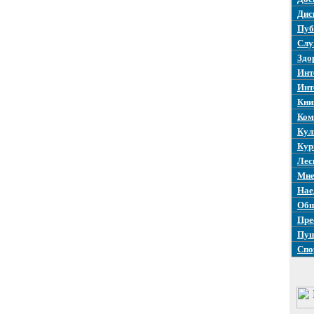
Дис
Пуб
Слу
Здо
Инт
Инт
Кни
Ком
Кул
Кур
Лес
Мне
Нае
Общ
Пре
Пуш
Спо