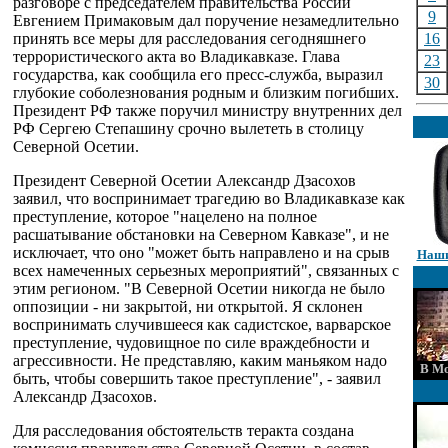
разговоре с председателем правительства России
9
Евгением Примаковым дал поручение незамедлительно
принять все меры для расследования сегодняшнего
16
террористического акта во Владикавказе. Глава
23
государства, как сообщила его пресс-служба, выразил
30
глубокие соболезнования родным и близким погибших.
Президент РФ также поручил министру внутренних дел
РФ Сергею Степашину срочно вылететь в столицу
Северной Осетии.
Президент Северной Осетии Александр Дзасохов
заявил, что воспринимает трагедию во Владикавказе как
преступление, которое "нацелено на полное
расшатывание обстановки на Северном Кавказе", и не
исключает, что оно "может быть направлено и на срыв
Наши
всех намеченных серьезных мероприятий", связанных с
этим регионом. "В Северной Осетии никогда не было
оппозиции - ни закрытой, ни открытой. Я склонен
воспринимать случившееся как садистское, варварское
преступление, чудовищное по силе враждебности и
агрессивности. Не представляю, каким маньяком надо
В Мо
быть, чтобы совершить такое преступление", - заявил
Александр Дзасохов.
Для расследования обстоятельств теракта создана