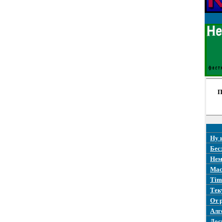
П
Ну 
Бес
Нем
Mac
Tim
Тек
От 
Алг
Дос