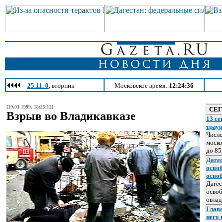
25.11. 0
, вторник
Московское время:
12:24:36
[19.03.1999, 18:25:12]
СЕ
Взрыв во Владикавказе
13 се
трау
Число
моско
до 85
Даге
осво
осво
Дагес
освоб
овлад
Глава
него