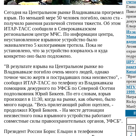
счет
Глав
Пакол
Сегодня на Центральном рынке Владикавказа прогремел
призн
взрыв. По меньшей мере 50 человек погибло, около ста -
докум
получило ранения различной степени тяжести. Об этом
Ельц
ИТАР-ТАСС сообщили в Северокавказском
Из-за
региональном центре МЧС. По информации центра,
Мина
неустановленное взрывное устройство было
ядер
эквивалентно 5 килограммам тротила. Пока не
Атом
установлено, что за устройство взорвалось и куда
охра
конкретно оно было подложено.
подр
ЦРУ 
"В результате взрыва на Центральном рынке во
раке
Владикавказе погибло очень много людей, однако
Кита
"Враг
точное число жертв и пострадавших пока неизвестно", -
прежн
сообщил ИТАР-ТАСС по телефону из Владикавказа
MTV 
помощник дежурного по УФСБ по Северной Осетии
1999 
подполковник Юрий Бикеев. По его словам, взрыв
Нагр
произошел в 11:30, когда на рынке, как обычно, было
Ricky
много народа. "Весь прилегающий район оцеплен, -
Maril
продолжил Юрий Бикеев. - На месте детонации
неизвестного пока взрывного устройства работают
совместные силы правоохранительных органов, УФСБ".
Пн
Президент России Борис Ельцин в телефонном
2