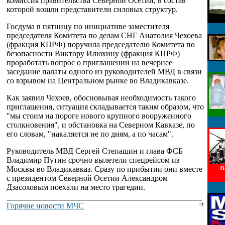
комиссия правительства Северной Осетии, в состав
которой вошли представители силовых структур.
Госдума в пятницу по инициативе заместителя
председателя Комитета по делам СНГ Анатолия Чехоева
(фракция КПРФ) поручила председателю Комитета по
безопасности Виктору Илюхину (фракция КПРФ)
проработать вопрос о приглашении на вечернее
заседание палаты одного из руководителей МВД в связи
со взрывом на Центральном рынке во Владикавказе.
Как заявил Чехоев, обосновывая необходимость такого
приглашения, ситуация складывается таким образом, что
"мы стоим на пороге нового крупного вооруженного
столкновения", и обстановка на Северном Кавказе, по
его словам, "накаляется не по дням, а по часам".
Руководитель МВД Сергей Степашин и глава ФСБ
Владимир Путин срочно вылетели спецрейсом из
В
Москвы во Владикавказ. Сразу по прибытии они вместе
с президентом Северной Осетии Александром
Дзасоховым поехали на место трагедии.
Горячие новости МЧС