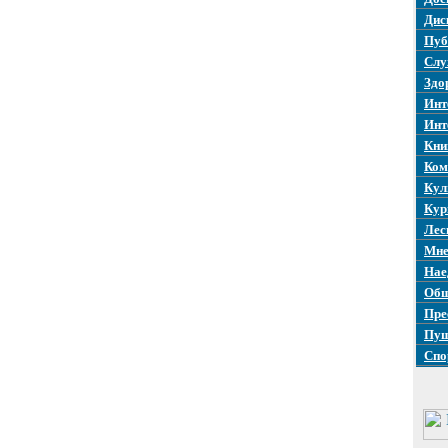
Дис
Пуб
Слу
Здо
Инт
Инт
Кни
Ком
Кул
Кур
Лес
Мне
Нае
Общ
Пре
Пуш
Спо