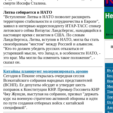
смерти Иосифа Сталина.
Литва собирается в НАТО
"Вступление Литвы в НАТО позволит расширить
территорию стабильности и сотрудничества в Европе",
заявил в интервью корреспонденту ИТАР-ТАСС спикер
литовского сейма Витаутас Ландсбергис, находящийся в
настоящее время с визитом в США. По словам
Ландсбергиса, Литва, вступив в НАТО, могла бы стать
своеобразным "мостом" между Россией и альянсом.
П
"Кто-то должен убедить русских отказаться от
устаревшей мысли, что Запад и, в особенности НАТО, -
это враг. Мы могли бы изменить такое положение", -
сказал он.
Ну 
Китайцы планируют модернизировать армию
Сегодня в Пекине открылась очередная сессия
Бес
Всекитайского собрания народных представителей
Нем
(ВСНП). Ее депутаты обсудят и утвердят шесть
Mac
поправок к Конституции КНР. Премьер Госсовета КНР
Tim
Чжу Жунцзи, выступая на собрании, призвал "держать
Тек
курс на военную стратегию активной обороны и идти
От 
по пути создания отборных войск с китайской
спецификой".
Алг
Дос