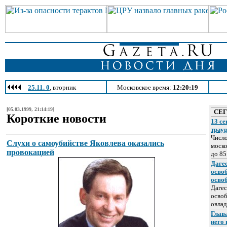
25.11. 0
, вторник
Московское время:
12:20:19
[05.03.1999, 21:14:19]
СЕ
Короткие новости
13 се
трау
Число
Слухи о самоубийстве Яковлева оказались
моско
провокацией
до 85
Даге
осво
осво
Дагес
освоб
овлад
Глава
него