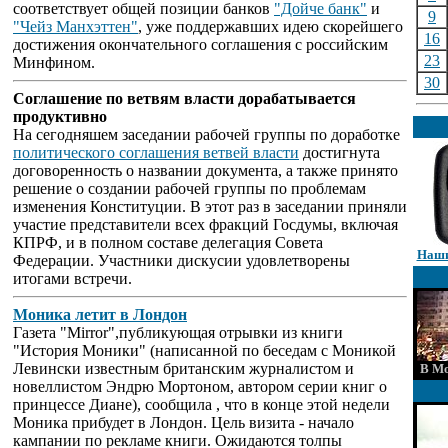
соответствует общей позиции банков
"Дойче банк"
и
9
"Чейз Манхэттен"
, уже поддержавших идею скорейшего
16
достижения окончательного соглашения с российским
23
Минфином.
30
Соглашение по ветвям власти дорабатывается
продуктивно
На сегодняшем заседании рабочей группы по доработке
политического соглашения ветвей власти
достигнута
договоренность о названии документа, а также принято
решение о создании рабочей группы по проблемам
изменения Конституции. В этот раз в заседании приняли
участие представители всех фракций Госдумы, включая
КПРФ, и в полном составе делегация Совета
Наши
Федерации. Участники дискусии удовлетворены
итогами встречи.
Моника летит в Лондон
Газета "Mirror",публикующая отрывки из книги
"История Моники" (написанной по беседам с Моникой
Левински известным британским журналистом и
В Мо
новеллистом Эндрю Мортоном, автором серии книг о
принцессе Диане), сообщила , что в конце этой недели
Моника прибудет в Лондон. Цель визита - начало
кампании по рекламе книги. Ожидаются толпы