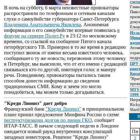
счет
Глав
В ночь на субботу, 6 марта неизвестные провокаторы
Пакол
распространяли по телефонным и сетевым каналам
призн
слухи о самоубийстве губернатора Санкт-Петербурга
докум
Владимира Анатольевича Яковлева
. Анонимная
Ельц
информация о его самоубийстве впервые появилась
в
Из-за
форуме на сервере Полит.Ру
в 23:12 по московскому
Мина
времени, со ссылкой на сообщение Пятого канала
ядер
петербургского ТВ. Примерно в то же время в редакцию
Атом
поступил звонок от имени весьма известного человека,
охра
подр
сообщившего ту же новость; перезвонив этому человеку
в Петербург, мы выяснили, что от его имени с редакцией
ЦРУ 
раке
связывался кто-то другой, имитируя голос и манеру
Кита
речи. Повидимому, провокаторы пытались таким
"Враг
способом донести информацию до сведения
прежн
традиционных СМИ. Кому и зачем это могло
MTV 
понадобиться, мы можем только догадываться.
1999 
Нагр
"Креди Лионнэ" дает добро
Ricky
Французский банк
"Креди Лионнэ"
в принципиальном
Maril
плане принял предложение Минфина России о схеме
реструктуризации долгов по линии ГКО
, сообщает
ИТАР-ТАСС. В начале следующей недели в Лондоне
ожидается новый раунд внутренних консультаций
Пн
западных инвесторов. Решение "Креди Лионнэ"
2