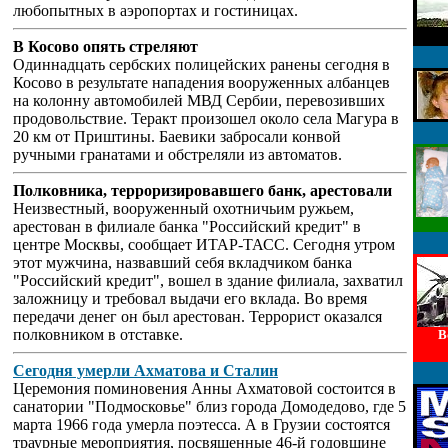
любопытных в аэропортах и гостиницах.
В Косово опять стреляют
Одиннадцать сербских полицейских ранены сегодня в
Косово в результате нападения вооруженных албанцев
на колонну автомобилей МВД Сербии, перевозивших
продовольствие. Теракт произошел около села Магура в
20 км от Приштины. Баевики забросали конвой
ручными гранатами и обстреляли из автоматов.
Полковника, терроризировавшего банк, арестовали
Неизвестный, вооруженный охотничьим ружьем,
арестован в филиале банка "Российский кредит" в
центре Москвы, сообщает ИТАР-ТАСС. Сегодня утром
этот мужчина, назвавший себя вкладчиком банка
"Российский кредит", вошел в здание филиала, захватил
заложницу и требовал выдачи его вклада. Во время
передачи денег он был арестован. Террорист оказался
полковником в отставке.
В
Сегодня умерли Ахматова и Сталин
Церемония поминовения Анны Ахматовой состоится в
санатории "Подмосковье" близ города Домодедово, где 5
марта 1966 года умерла поэтесса. А в Грузии состоятся
траурные мероприятия, посвященные 46-й годовщине