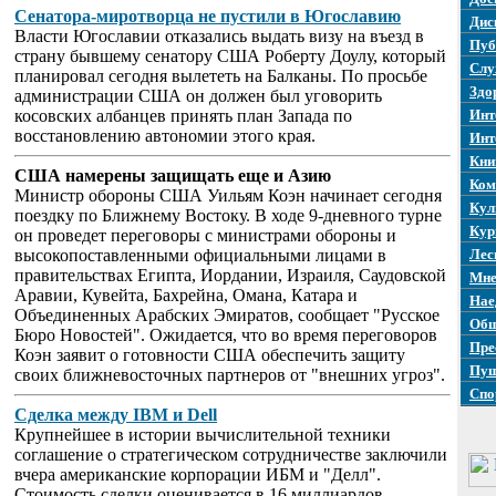
Сенатора-миротворца не пустили в Югославию
Дис
Власти Югославии отказались выдать визу на въезд в
Пуб
страну бывшему сенатору США Роберту Доулу, который
Слу
планировал сегодня вылететь на Балканы. По просьбе
Здо
администрации США он должен был уговорить
косовских албанцев принять план Запада по
Инт
восстановлению автономии этого края.
Инт
Кни
США намерены защищать еще и Азию
Ком
Министр обороны США Уильям Коэн начинает сегодня
Кул
поездку по Ближнему Востоку. В ходе 9-дневного турне
Кур
он проведет переговоры с министрами обороны и
высокопоставленными официальными лицами в
Лес
правительствах Египта, Иордании, Израиля, Саудовской
Мне
Аравии, Кувейта, Бахрейна, Омана, Катара и
Нае
Объединенных Арабских Эмиратов, сообщает "Русское
Общ
Бюро Новостей". Ожидается, что во время переговоров
Пре
Коэн заявит о готовности США обеспечить защиту
Пуш
своих ближневосточных партнеров от "внешних угроз".
Спо
Сделка между IBM и Dell
Крупнейшее в истории вычислительной техники
соглашение о стратегическом сотрудничестве заключили
вчера американские корпорации ИБМ и "Делл".
Стоимость сделки оценивается в 16 миллиардов