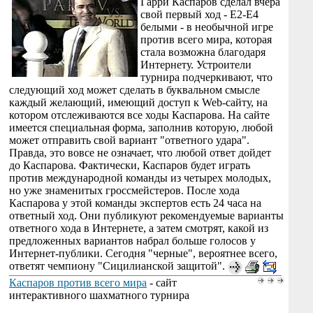
Гарри Каспаров сделал вчера
свой первый ход - E2-E4
белыми - в необычной игре
против всего мира, которая
стала возможна благодаря
Интернету. Устроители
турнира подчеркивают, что
следующий ход может сделать в буквальном смысле
каждый желающий, имеющий доступ к Web-сайту, на
котором отслеживаются все ходы Каспарова. На сайте
имеется специальная форма, заполнив которую, любой
может отправить свой вариант "ответного удара".
Правда, это вовсе не означает, что любой ответ дойдет
до Каспарова. Фактически, Каспаров будет играть
против международной команды из четырех молодых,
но уже знаменитых гроссмейстеров. После хода
Каспарова у этой команды экспертов есть 24 часа на
ответный ход. Они публикуют рекомендуемые варианты
ответного хода в Интернете, а затем смотрят, какой из
предложенных вариантов набрал больше голосов у
Интернет-публики. Сегодня "черные", вероятнее всего,
ответят чемпиону "Сицилианской защитой".
Каспаров против всего мира
- сайт
интерактивного шахматного турнира