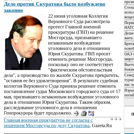
през
Дело против Скуратова было возбуждено
Степа
законно
испо
22 июня уголовная Коллегия
веще
Верховного Суда рассмотрела
Перв
протест Главной военной
НАТО
прокуратуры (ГВП) на решение
Дешев
Мосгорсуда, признавшего
жить
незаконным возбуждение
Брита
уголовного дела в отношении
осво
Юрия Скуратова. ГВП просит
ОАЭ 
отменить решение Мосгорсуда,
миро
поскольку оно не соответствует
Вьетн
бояз
"фактическим обстоятельствам
дела", а производство по жалобе Скуратова прекратить,
Север
турис
"оставив ее без удовлетворения". В результате судебная
нас л
коллегия Верховного Суда приняла решение отменить
Взрыв
постановление судьи Московского городского суда от 17
поги
мая, признавшего незаконным возбуждение уголовного
дела в отношении Юрия Скуратова. Таким образом,
расследование уголовного дела в отношении
Генпрокурора будет продолжено.
П
Главная военная прокуратура не согласна с
решением Мосгорсуда по делу Скуратова
, Gazeta.Ru