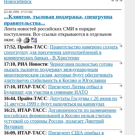
Новосибирск
[22.06.1999, 17:57:58]
...Клинтон, тыловая поддержка, спецгруппа
правительства...
Лента новостей российских СМИ в порядке
поступления. Все ссылки открываются в отдельном
окне.
17:52, Прайм-ТАСС
:
Правительство намерено создать
спецгруппу для пресечения злоупотреблений в
коммерческих банках - В.Христенко
17:10, РИА Новости
:
Черногория полностью готова
оказать тыловую поддержку международным
миротворческим силам, которые будут обеспечивать
длительную стабильность в Косово и Югославии
17:10, ИТАР-ТАСС
:
Президент Литвы отбыл в
Будапешт для участия в семинаре НАТО
16:44, Прайм-ТАСС
:
Депутаты Госдумы с 26 июня по
31 августа 1999 г будут находиться на каникулах
16:21, ИТАР-ТАСС
:
Договоренности по размещению
российских формирований в Косово нельзя считать
уступкой со стороны России, полагает Дмитрий
Якушкин
16:09, ИТАР-ТАСС
:
Президент США прибыл в