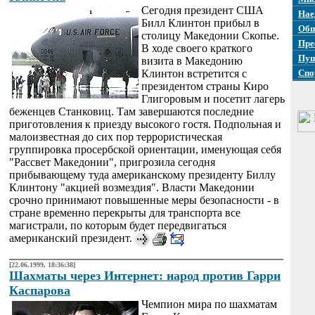
Сегодня президент США
Нае
Билл Клинтон прибыл в
Общ
столицу Македонии Скопье.
Пре
В ходе своего краткого
Пуш
визита в Македонию
Клинтон встретится с
Спо
президентом страны Киро
Глигоровым и посетит лагерь
беженцев Станковиц. Там завершаются последние
приготовления к приезду высокого гостя. Подпольная и
малоизвестная до сих пор террористическая
группировка просербской ориентации, именующая себя
"Рассвет Македонии", пригрозила сегодня
прибывающему туда американскому президенту Биллу
Клинтону "акцией возмездия". Власти Македонии
срочно принимают повышенные меры безопасности - в
стране временно перекрыты для транспорта все
магистрали, по которым будет передвигаться
американский президент.
[22.06.1999, 18:36:38]
Шахматы через Интернет: народ против Гарри
Каспарова
Чемпион мира по шахматам