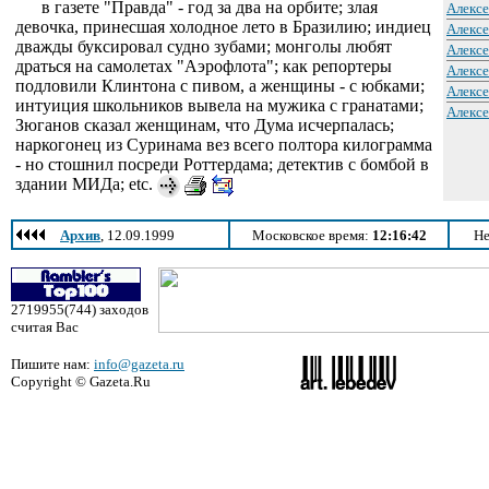
в газете "Правда" - год за два на орбите; злая
Алексе
девочка, принесшая холодное лето в Бразилию; индиец
Алексе
дважды буксировал судно зубами; монголы любят
Алексе
драться на самолетах "Аэрофлота"; как репортеры
Алексе
подловили Клинтона с пивом, а женщины - с юбками;
Алексе
интуиция школьников вывела на мужика с гранатами;
Алексе
Зюганов сказал женщинам, что Дума исчерпалась;
наркогонец из Суринама вез всего полтора килограмма
- но стошнил посреди Роттердама; детектив с бомбой в
здании МИДа; etc.
Архив
, 12.09.1999
Московское время:
12:16:42
Не
2719955(744) заходов
считая Вас
Пишите нам:
info@gazeta.ru
Copyright © Gazeta.Ru