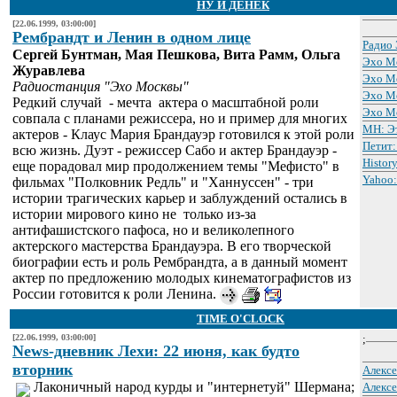
НУ И ДЕНЕК
[22.06.1999, 03:00:00]
Рембрандт и Ленин в одном лице
Радио
Сергей Бунтман, Мая Пешкова, Вита Рамм, Ольга
Эхо Мо
Журавлева
Эхо М
Радиостанция "Эхо Москвы"
Эхо М
Редкий случай - мечта актера о масштабной роли
Эхо М
совпала с планами режиссера, но и пример для многих
МН: Эт
актеров - Клаус Мария Брандауэр готовился к этой роли
Петит:
всю жизнь. Дуэт - режиссер Сабо и актер Брандауэр -
Histor
еще порадовал мир продолжением темы "Мефисто" в
Yahoo:
фильмах "Полковник Редль" и "Ханнуссен" - три
истории трагических карьер и заблуждений остались в
истории мирового кино не только из-за
антифашистского пафоса, но и великолепного
актерского мастерства Брандауэра. В его творческой
биографии есть и роль Рембрандта, а в данный момент
актер по предложению молодых кинематографистов из
России готовится к роли Ленина.
TIME O'CLOCK
[22.06.1999, 03:00:00]
;
News-дневник Лехи: 22 июня, как будто
вторник
Алексе
Лаконичный народ курды и "интернетуй" Шермана;
Алексе