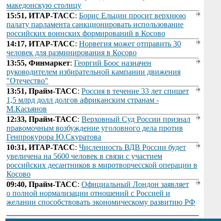
македонскую столицу
15:51, ИТАР-ТАСС
:
Борис Ельцин просит верхнюю
палату парламента санкционировать использование
российских воинских формирований в Косово
14:17, ИТАР-ТАСС
:
Норвегия может отправить 30
человек для разминирования в Косово
13:55, Финмаркет
:
Георгий Боос назначен
руководителем избирательной кампании движения
"Отечество"
13:51, Прайм-ТАСС
:
Россия в течение 33 лет спишет
1,5 млрд долл долгов африканским странам -
М.Касьянов
12:33, Прайм-ТАСС
:
Верховный Суд России признал
правомочным возбуждение уголовного дела против
Генпрокурора Ю.Скуратова
10:31, ИТАР-ТАСС
:
Численность ВДВ России будет
увеличена на 5600 человек в связи с участием
российских десантников в миротворчесской операции в
Косово
09:40, Прайм-ТАСС
:
Официальный Лондон заявляет
о полной нормализации отношений с Россией и
желании способствовать экономическому развитию РФ