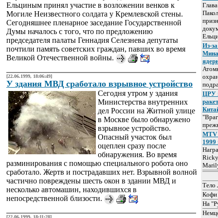
Ельциным принял участие в возложении венков к
Глав
Пакол
Могиле Неизвестного солдата у Кремлевской стены.
призн
Сегодняшнее пленарное заседание Государственной
докум
Думы началось с того, что по предложению
Ельц
председателя палаты Геннадия Селезнева депутаты
Из-за
почтили память советских граждан, павших во время
Мина
Великой Отечественной войны.
ядер
Атом
охра
[22.06.1999, 18:06:49]
У здания МВД сработало взрывное устройство
подр
Сегодня утром у здания
ЦРУ 
Министерства внутренних
раке
Кита
дел России на Житной улице
"Враг
в Москве было обнаружено
прежн
взрывное устройство.
MTV 
Опасный участок был
1999 
оцеплен сразу после
Нагр
обнаружения. Во время
Ricky
разминирования с помощью специального робота оно
Maril
сработало. Жертв и пострадавших нет. Взрывной волной
частично повреждены шесть окон в здании МВД и
Тело 
несколько автомашин, находившихся в
Кофи 
непосредственной близости.
На "Р
Немцо
[22.06.1999, 18:11:28]