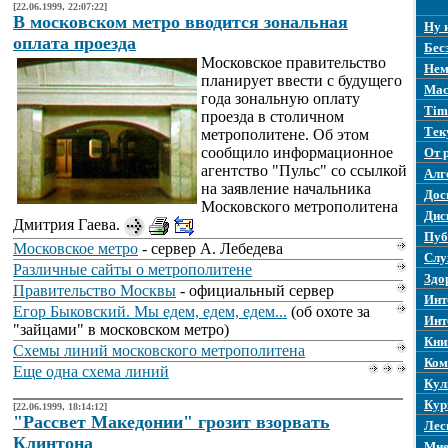
[22.06.1999, 22:07:22]
В московском метро вводится зональная
Ну 
оплата проезда
Бес
Московское правительство
Нем
планирует ввести с будущего
Mac
года зональную оплату
Tim
проезда в столичном
Тек
метрополитене. Об этом
сообщило информационное
От 
агентство "Пульс" со ссылкой
Алг
на заявление начальника
Дос
Московского метрополитена
Дис
Дмитрия Гаева.
Пуб
Московское метро
- сервер А. Лебедева
Слу
Различные сайты о метрополитене
Здо
Правительство Москвы
- официальный сервер
Инт
Егор Быковский. Мы едем, едем, едем...
(об охоте за
Инт
"зайцами" в московском метро)
Кни
Схемы линий московского метрополитена
Ком
Еще одна схема линий
Кул
Кур
[22.06.1999, 18:14:12]
"Рассвет Македонии" грозит взорвать
Лес
Клинтона
Мне