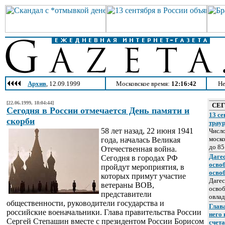
Архив
, 12.09.1999
Московское время:
12:16:42
Не
[22.06.1999, 18:04:44]
СЕ
Сегодня в России отмечается День памяти и
13 се
скорби
трау
58 лет назад, 22 июня 1941
Число
моско
года, началась Великая
до 85
Отечественная война.
Даге
Сегодня в городах РФ
осво
пройдут мероприятия, в
осво
которых примут участие
Дагес
ветераны ВОВ,
освоб
представители
овлад
общественности, руководители государства и
Глава
российские военачальники. Глава правительства России
него
Сергей Степашин вместе с президентом России Борисом
счет