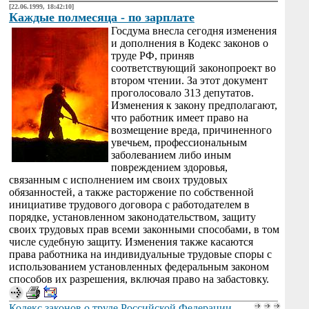
[22.06.1999, 18:42:10]
Каждые полмесяца - по зарплате
Госдума внесла сегодня изменения
и дополнения в Кодекс законов о
труде РФ, приняв
соответствующий законопроект во
втором чтении. За этот документ
проголосовало 313 депутатов.
Изменения к закону предполагают,
что работник имеет право на
возмещение вреда, причиненного
увечьем, профессиональным
заболеванием либо иным
повреждением здоровья,
связанным с исполнением им своих трудовых
обязанностей, а также расторжение по собственной
инициативе трудового договора с работодателем в
порядке, установленном законодательством, защиту
своих трудовых прав всеми законными способами, в том
числе судебную защиту. Изменения также касаются
права работника на индивидуальные трудовые споры с
использованием установленных федеральным законом
способов их разрешения, включая право на забастовку.
Кодекс законов о труде Российской Федерации