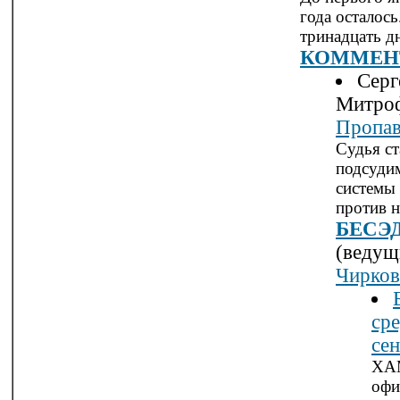
года осталось.
тринадцать д
КОММЕН
Серг
Митроф
Пропав
Судья ст
подсуди
системы 
против н
БЕСЭ
(ведущ
Чирков
сре
се
ХА
офи