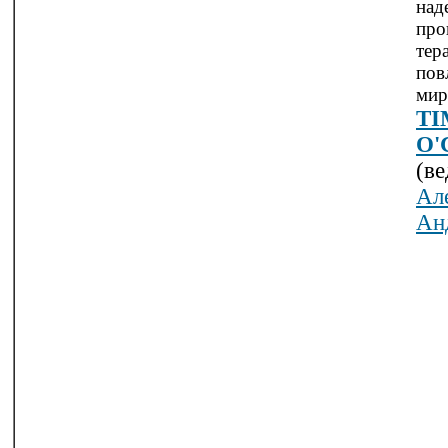
над
про
тер
пов
мир
TI
O'
(в
Ал
Ан