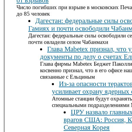
от взрывов
Число погибших при взрыве в московских Печа
до 85 человек
Дагестан: федеральные силы осв
Гамиях и почти освободили Чабан
Дагестан: федеральные силы освободили с
почти овладели селом Чабанмахи
Глава Mabetex признал, что 
документы по делу о счетах Ел
Глава фирмы Mabetex Беджет Паколли
косвенно признал, что в его офисе н
связанные с Ельциным
Из-за опасности теракт
усиливает охрану ядерных 
Атомные станции будут охранять
специальными подразделениями
ЦРУ назвало главны
врагов США: Россия, К
Северная Корея