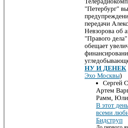
Телерадиокомп
"Петербург" в
предупреждение
передачи Алек
Невзорова об 
"Правого дела"
обещает увели
финансировани
угледобывающе
НУ И ДЕНЕК
Эхо Москвы
)
Сергей С
Артем Варг
Рамм, Юли
В этот ден
всеми люб
Бидструп
До первого я