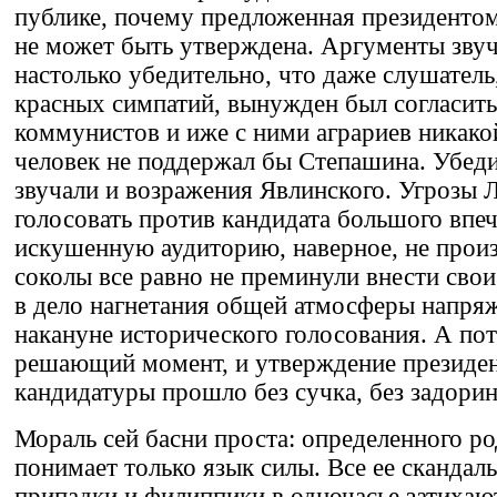
публике, почему предложенная президенто
не может быть утверждена. Аргументы зву
настолько убедительно, что даже слушатель
красных симпатий, вынужден был согласить
коммунистов и иже с ними аграриев никак
человек не поддержал бы Степашина. Убед
звучали и возражения Явлинского. Угрозы
голосовать против кандидата большого впеч
искушенную аудиторию, наверное, не произ
соколы все равно не преминули внести свои
в дело нагнетания общей атмосферы напря
накануне исторического голосования. А по
решающий момент, и утверждение президе
кандидатуры прошло без сучка, без задорин
Мораль сей басни проста: определенного ро
понимает только язык силы. Все ее скандалы
припадки и филиппики в одночасье затихают