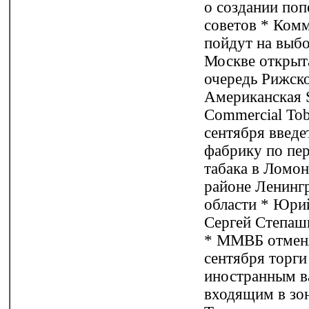
о создании поп
советов * Ком
пойдут на выб
Москве открыт
очередь Рижско
Американская S
Commercial Tob
сентября введе
фабрику по пе
табака в Ломо
районе Ленинг
области * Юри
Сергей Степаши
* ММВБ отменя
сентября торги
иностранным в
входящим в зон