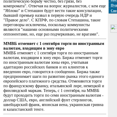
политическую борьбу честно, без грязи, без
Пуш
компромата". Отвечая на вопрос журналистов, с кем еще
"Яблоко" и Степашин будут вести такие консультации,
Спо
бывший премьер назвал в первую очередь НДР и
"Правое дело". С КПРФ, по словам Степашина, такие
переговоры исключены, поскольку коммунисты
являются "нашими основными политическими
оппонентами, но, еще раз подчеркиваю, не врагами".
ММВБ отменяет с 1 сентября торги по иностранным
валютам, входящим в зону евро
ММВБ отменяет с 1 сентября торги по иностранным
валютам, входящим в зону евро. Биржа отменяет торги
по иностранным валютам зоны евро, учитывая
адаптацию российских банков и их клиентов к
введению евро, говорится в сообщении. Биржа также
предпринимает шаги по развитию рынка этого единого
европейского платежного средства. Отменяются торги
по французскому франку, итальянской лире, немецкой и
финляндской маркам. Теперь, с 1 сентября, на ММВБ
будут проходить торги по семи иностранным валютам -
доллар США, евро, английский фунт стерлингов,
швейцарский франк, японская иена, украинская гривна
и казахстанский тенге.