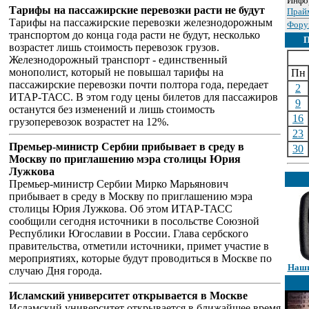
Инфо
Тарифы на пассажирские перевозки расти не будут
Прай
Тарифы на пассажирские перевозки железнодорожным
Фору
транспортом до конца года расти не будут, несколько
возрастет лишь стоимость перевозок грузов.
Железнодорожный транспорт - единственный
монополист, который не повышал тарифы на
Пн
пассажирские перевозки почти полтора года, передает
2
ИТАР-ТАСС. В этом году цены билетов для пассажиров
9
останутся без изменений и лишь стоимость
16
грузоперевозок возрастет на 12%.
23
Премьер-министр Сербии прибывает в среду в
30
Москву по приглашению мэра столицы Юрия
Лужкова
Премьер-министр Сербии Мирко Марьянович
прибывает в среду в Москву по приглашению мэра
столицы Юрия Лужкова. Об этом ИТАР-ТАСС
сообщили сегодня источники в посольстве Союзной
Республики Югославии в России. Глава сербского
правительства, отметили источники, примет участие в
мероприятиях, которые будут проводиться в Москве по
Наши
случаю Дня города.
Исламский университет открывается в Москве
Исламский университет открывается в ближайшее время