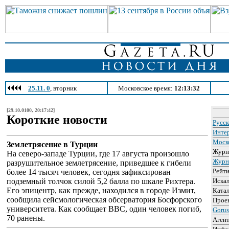
25.11. 0
, вторник
Московское время:
12:13:32
[29.10.0100, 20:17:42]
Короткие новости
Русс
Инте
Моск
Землетрясение в Турции
Журн
На северо-западе Турции, где 17 августа произошло
Журн
разрушительное землетрясение, приведшее к гибели
Рейт
более 14 тысяч человек, сегодня зафиксирован
подземный толчок силой 5,2 балла по шкале Рихтера.
Иска
Его эпицентр, как прежде, находился в городе Измит,
Ката
сообщила сейсмологическая обсерватория Босфорского
Прое
университета. Как сообщает BBC, один человек погиб,
Goru
70 ранены.
Аген