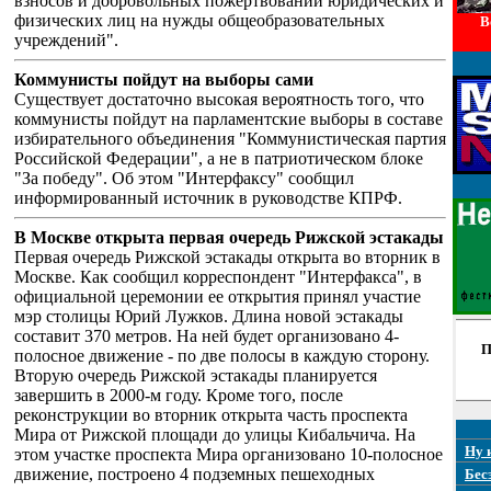
взносов и добровольных пожертвований юридических и
физических лиц на нужды общеобразовательных
В
учреждений".
Коммунисты пойдут на выборы сами
Существует достаточно высокая вероятность того, что
коммунисты пойдут на парламентские выборы в составе
избирательного объединения "Коммунистическая партия
Российской Федерации", а не в патриотическом блоке
"За победу". Об этом "Интерфаксу" сообщил
информированный источник в руководстве КПРФ.
В Москве открыта первая очередь Рижской эстакады
Первая очередь Рижской эстакады открыта во вторник в
Москве. Как сообщил корреспондент "Интерфакса", в
официальной церемонии ее открытия принял участие
мэр столицы Юрий Лужков. Длина новой эстакады
составит 370 метров. На ней будет организовано 4-
П
полосное движение - по две полосы в каждую сторону.
Вторую очередь Рижской эстакады планируется
завершить в 2000-м году. Кроме того, после
реконструкции во вторник открыта часть проспекта
Мира от Рижской площади до улицы Кибальчича. На
Ну 
этом участке проспекта Мира организовано 10-полосное
движение, построено 4 подземных пешеходных
Бес