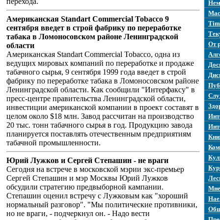
перехода.
Нем
Mac
Американская Standart Commercial Tobacco 9
Tim
сентября введет в строй фабрику по переработке
Тек
табака в Ломоносовском районе Ленинградской
От 
области
Американская Standart Commercial Tobacco, одна из
Алг
ведущих мировых компаний по переработке и продаже
Дос
табачного сырья, 9 сентября 1999 года введет в строй
Дис
фабрику по переработке табака в Ломоносовском районе
Пуб
Ленинградской области. Как сообщили "Интерфаксу" в
Слу
пресс-центре правительства Ленинградской области,
Здо
инвестиции американской компании в проект составят в
целом около $18 млн. Завод рассчитан на производство
Инт
20 тыс. тонн табачного сырья в год. Продукцию завода
Инт
планируется поставлять отечественным предприятиям
Кни
табачной промышленности.
Ком
Кул
Юрий Лужков и Сергей Степашин - не враги
Кур
Сегодня на встрече в московской мэрии экс-премьер
Сергей Степашин и мэр Москвы Юрий Лужков
Лес
обсудили стратегию предвыборной кампании.
Мне
Степашин оценил встречу с Лужковым как "хороший
Нае
нормальный разговор". "Мы политические противники,
Общ
но не враги, - подчеркнул он. - Надо вести
Пре