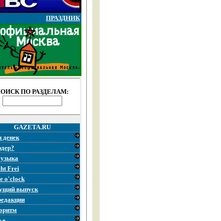
ПРАЗДНИК
ОИСК ПО РАЗДЕЛАМ:
GAZETA.RU
и денек
эдер?
узыка
ht Frei
e o'clock
ущий выпуск
редакции
оритм
ье