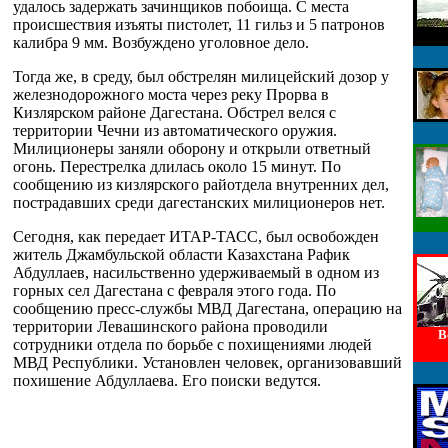
удалось задержать зачинщиков побоища. С места
происшествия изъяты пистолет, 11 гильз и 5 патронов
калибра 9 мм. Возбуждено уголовное дело.
Тогда же, в среду, был обстрелян милицейский дозор у
железнодорожного моста через реку Прорва в
Кизлярском районе Дагестана. Обстрел велся с
территории Чечни из автоматического оружия.
Милиционеры заняли оборону и открыли ответный
огонь. Перестрелка длилась около 15 минут. По
сообщению из кизлярского райотдела внутренних дел,
пострадавших среди дагестанских милиционеров нет.
Сегодня, как передает ИТАР-ТАСС, был освобожден
житель Джамбульской области Казахстана Рафик
Абдуллаев, насильственно удерживаемый в одном из
горных сел Дагестана с февраля этого года. По
сообщению пресс-службы МВД Дагестана, операцию на
территории Левашинского района проводили
В
сотрудники отдела по борьбе с похищениями людей
МВД Республики. Установлен человек, организовавший
похишение Абдуллаева. Его поиски ведутся.