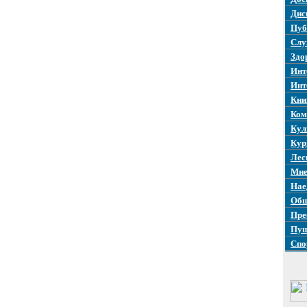
Дис
Пуб
Слу
Здо
Инт
Инт
Кни
Ком
Кул
Кур
Лес
Мне
Нае
Общ
Пре
Пуш
Спо