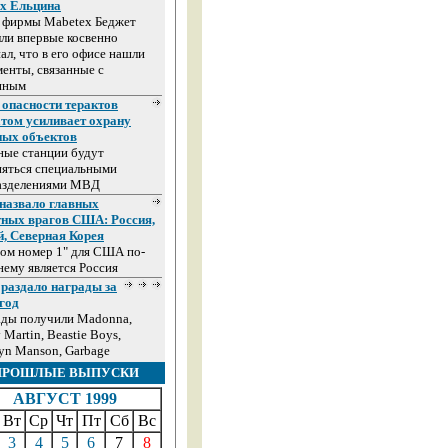
ах Ельцина
а фирмы Mabetex Беджет
ли впервые косвенно
ал, что в его офисе нашли
енты, связанные с
иным
 опасности терактов
том усиливает охрану
ных объектов
ные станции будут
няться специальными
азделениями МВД
назвало главных
тных врагов США: Россия,
й, Северная Корея
ом номер 1" для США по-
ему является Россия
раздало награды за
год
ады получили Madonna,
 Martin, Beastie Boys,
yn Manson, Garbage
ПРОШЛЫЕ ВЫПУСКИ
АВГУСТ 1999
Вт
Ср
Чт
Пт
Сб
Вс
3
4
5
6
7
8