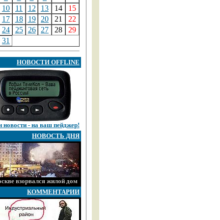
10
11
12
13
14
15
17
18
19
20
21
22
24
25
26
27
28
29
31
НОВОСТИ OFFLINE
 новости - на ваш пейджер!
НОВОСТЬ ДНЯ
скве взорвался жилой дом
КОММЕНТАРИИ