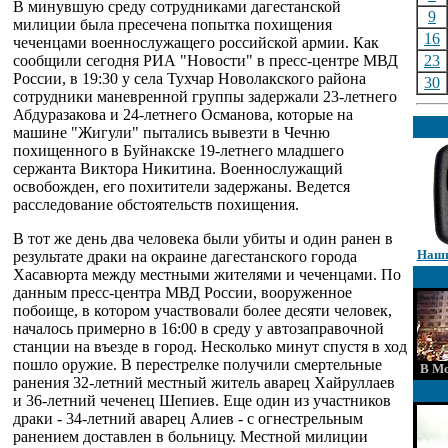
В минувшую среду сотрудниками дагестанской
9
милиции была пресечена попытка похищения
16
чеченцами военнослужащего российской армии. Как
сообщили сегодня РИА "Новости" в пресс-центре МВД
23
России, в 19:30 у села Тухчар Новолакского района
30
сотрудники маневренной группы задержали 23-летнего
Абдуразакова и 24-летнего Османова, которые на
машине "Жигули" пытались вывезти в Чечню
похищенного в Буйнакске 19-летнего младшего
сержанта Виктора Никитина. Военнослужащий
освобожден, его похитители задержаны. Ведется
расследование обстоятельств похищения.
В тот же день два человека были убиты и один ранен в
Наши
результате драки на окраине дагестанского города
Хасавюрта между местными жителями и чеченцами. По
данным пресс-центра МВД России, вооруженное
побоище, в котором участвовали более десяти человек,
началось примерно в 16:00 в среду у автозаправочной
станции на въезде в город. Несколько минут спустя в ход
пошло оружие. В перестрелке получили смертельные
В Мо
ранения 32-летний местный житель аварец Хайруллаев
и 36-летний чеченец Шепиев. Еще один из участников
драки - 34-летний аварец Алиев - с огнестрельным
ранением доставлен в больницу. Местной милиции