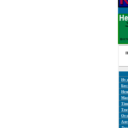
П
Ну 
Бес
Нем
Mac
Tim
Тек
От 
Алг
Дос