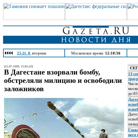
25.11. 0
, вторник
Московское время:
12:18:56
[15.07.1999, 15:01:43]
СЕ
В Дагестане взорвали бомбу,
13 се
обстреляли милицию и освободили
трау
Число
заложников
моско
до 85
Даге
осво
осво
Дагес
освоб
овлад
Глава
него