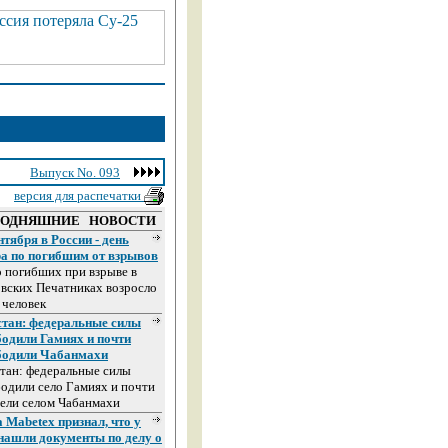
Выпуск No. 093
версия для распечатки
ГОДНЯШНИЕ НОВОСТИ
нтября в России - день
ра по погибшим от взрывов
 погибших при взрыве в
вских Печатниках возросло
 человек
стан: федеральные силы
бодили Гамиях и почти
бодили Чабанмахи
тан: федеральные силы
одили село Гамиях и почти
ели селом Чабанмахи
 Mabetex признал, что у
 нашли документы по делу о