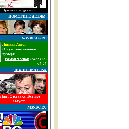
Пропавшие дети - 2
ПОМОГИТЕ ДЕТЯМ!
WWW.SOS.RU
Ляпкин Антон
Отсутствие желчного
пузыря
Роман Чеснов
(3435) 23-
64-94
ПОЛИТИКА В РЖ
ойна. Отставка. Все про
август!
MSNBC.RU