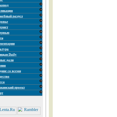
ковод
ликация
жебный раздел
ровье
ернет
ервью
ги
ментарии
ьтура
ицын Daily
ные дали
ния
дине со всеми
ество
сса
кинский проект
рт