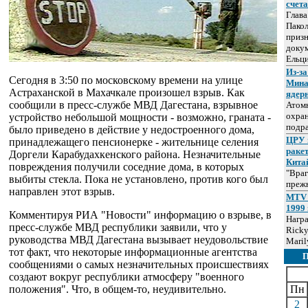
счет
Глав
Пакол
призн
докум
Ельц
Из-за
Сегодня в 3:50 по московскому времени на улице
Мина
Астраханской в Махачкале произошел взрыв. Как
ядер
сообщили в пресс-службе МВД Дагестана, взрывное
Атом
охра
устройство небольшой мощности - возможно, граната -
подр
было приведено в действие у недостроенного дома,
ЦРУ 
принадлежащего пенсионерке - жительнице селения
раке
Доргели Карабудахкенского района. Незначительные
Кита
повреждения получили соседние дома, в которых
"Враг
выбиты стекла. Пока не установлено, против кого был
прежн
направлен этот взрыв.
MTV 
1999 
Комментируя РИА "Новости" информацию о взрыве, в
Нагр
пресс-службе МВД республики заявили, что у
Ricky
руководства МВД Дагестана вызывает неудовольствие
Maril
тот факт, что некоторые информационные агентства
сообщениями о самых незначительных происшествиях
создают вокруг республики атмосферу "военного
положения". Что, в общем-то, неудивительно.
Пн
2