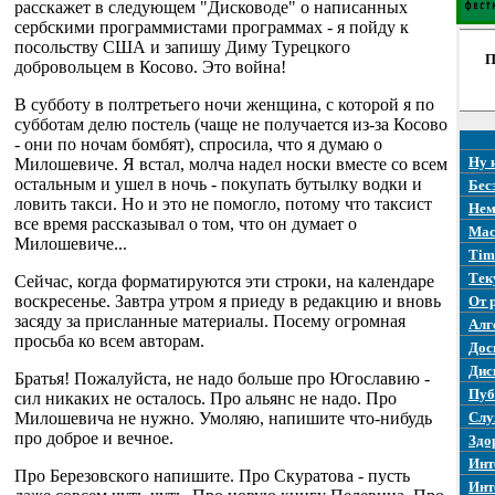
расскажет в следующем "Дисководе" о написанных
сербскими программистами программах - я пойду к
посольству США и запишу Диму Турецкого
П
добровольцем в Косово. Это война!
В субботу в полтретьего ночи женщина, с которой я по
субботам делю постель (чаще не получается из-за Косово
- они по ночам бомбят), спросила, что я думаю о
Ну 
Милошевиче. Я встал, молча надел носки вместе со всем
остальным и ушел в ночь - покупать бутылку водки и
Бес
ловить такси. Но и это не помогло, потому что таксист
Нем
все время рассказывал о том, что он думает о
Mac
Милошевиче...
Tim
Тек
Сейчас, когда форматируются эти строки, на календаре
воскресенье. Завтра утром я приеду в редакцию и вновь
От 
засяду за присланные материалы. Посему огромная
Алг
просьба ко всем авторам.
Дос
Дис
Братья! Пожалуйста, не надо больше про Югославию -
Пуб
сил никаких не осталось. Про альянс не надо. Про
Милошевича не нужно. Умоляю, напишите что-нибудь
Слу
про доброе и вечное.
Здо
Инт
Про Березовского напишите. Про Скуратова - пусть
Инт