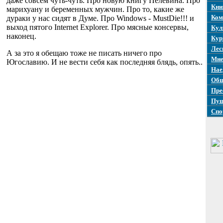
даже совсем чуть-чуть. Про новую книгу Пелевина. Про
Кни
марихуану и беременных мужчин. Про то, какие же
Ком
дураки у нас сидят в Думе. Про Windows - MustDie!!! и
выход пятого Internet Explorer. Про мясные консервы,
Кул
наконец.
Кур
Лес
А за это я обещаю тоже не писать ничего про
Мне
Югославию. И не вести себя как последняя блядь, опять..
Нае
Общ
Пре
Пуш
Спо