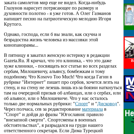
заката самолетов мир еще не видел. Когда-нибудь
Глазунов нарисует потрясающее по размеру и
духовности полотно - я уже готов. А Олег Газманов
напишет песню на патриотическую мелодию Игоря
Крутого.
Однако, господа, если б вы знали, как скучна и
безрадостна жизнь человека из массовки этой
кинопанорамы...
В пятницу я закатил женскую истерику в редакции
Gazeta.Ru. Я кричал, что это клиника, - что это даже
В
хуже клиники, - посвящать все статьи во всех разделах
сербам, Милошевичу, альянсу, бомбежкам и тому
подобному. Что Kosovo Too Much! Что когда Гагин в
рубрике "Интернет" пишет про сербов, хочется лезть на
стену, и на стену не лезешь лишь из-за боязни наткнуться
там на очередной призыв об албанцах, или о сербах, или
об альянсе, или о Милошевиче. Что у нас осталось
только две нормальных рубрики: "
Спорт
" и "
Дисковод
".
Через полчаса, сев за редактирование
материала
в
"Спорт" и дойдя до фразы "Югославия: правило
"внезапной смерти". Спортсмены в военных
обстоятельствах", я разрыдался на груди нашего
ответственного секретаря. Если Дима Турецкий