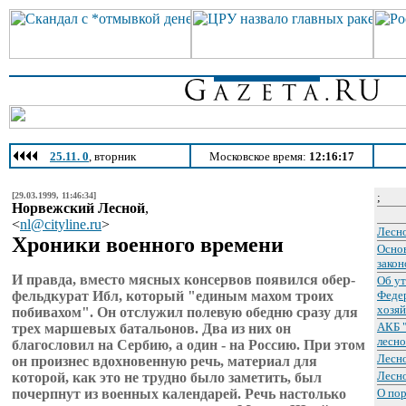
25.11. 0
, вторник
Московское время:
12:16:17
[29.03.1999, 11:46:34]
;
Норвежский Лесной
,
<
nl@cityline.ru
>
Лесно
Хроники военного времени
Осно
закон
И правда, вместо мясных консервов появился обер-
Об у
фельдкурат Ибл, который "единым махом троих
Федер
хозяй
побивахом". Он отслужил полевую обедню сразу для
АКБ 
трех маршевых батальонов. Два из них он
лесно
благословил на Сербию, а один - на Россию. При этом
Лесн
он произнес вдохновенную речь, материал для
Лесн
которой, как это не трудно было заметить, был
почерпнут из военных календарей. Речь настолько
О пор