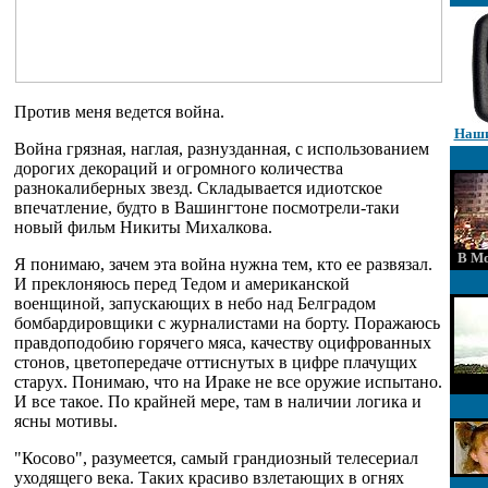
Против меня ведется война.
Наши
Война грязная, наглая, разнузданная, с использованием
дорогих декораций и огромного количества
разнокалиберных звезд. Складывается идиотское
впечатление, будто в Вашингтоне посмотрели-таки
новый фильм Никиты Михалкова.
В Мо
Я понимаю, зачем эта война нужна тем, кто ее развязал.
И преклоняюсь перед Тедом и американской
военщиной, запускающих в небо над Белградом
бомбардировщики с журналистами на борту. Поражаюсь
правдоподобию горячего мяса, качеству оцифрованных
стонов, цветопередаче оттиснутых в цифре плачущих
старух. Понимаю, что на Ираке не все оружие испытано.
И все такое. По крайней мере, там в наличии логика и
ясны мотивы.
"Косово", разумеется, самый грандиозный телесериал
уходящего века. Таких красиво взлетающих в огнях