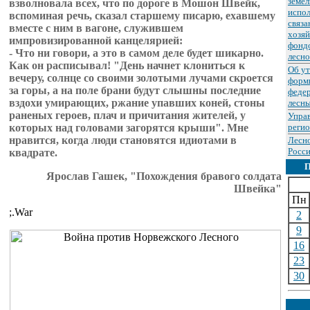
земел
взволновала всех, что по дороге в Мошон Швейк,
испол
вспоминая речь, сказал старшему писарю, ехавшему
связа
вместе с ним в вагоне, служившем
хозяй
импровизированной канцелярией:
фондо
- Что ни говори, а это в самом деле будет шикарно.
лесно
Как он расписывал! "День начнет клониться к
Об у
вечеру, солнце со своими золотыми лучами скроется
форм
за горы, а на поле брани будут слышны последние
федер
вздохи умирающих, ржание упавших коней, стоны
лесны
раненых героев, плач и причитания жителей, у
Упра
которых над головами загорятся крыши". Мне
реги
нравится, когда люди становятся идиотами в
Лесн
Росси
квадрате.
Ярослав Гашек, "Похождения бравого солдата
Швейка"
Пн
;.War
2
9
16
23
30