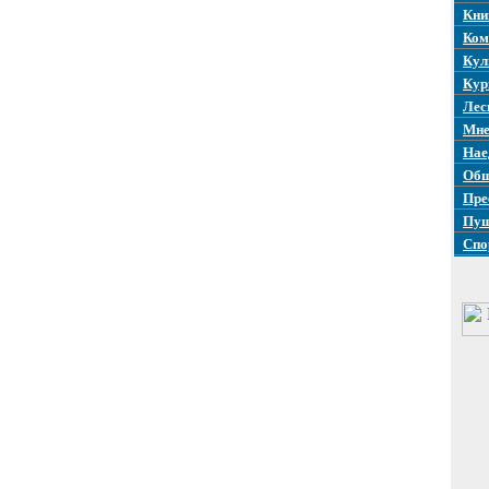
Кни
Ком
Кул
Кур
Лес
Мне
Нае
Общ
Пре
Пуш
Спо