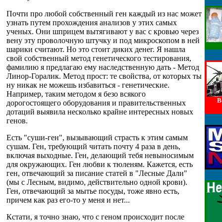
Почти про любой собственный ген каждый из нас может
узнать путем прохождения анализов у этих самых
ученых. Они шприцем вытягивают у вас с кровью через
вену эту проволочную штучку и под микроскопом в ней
шарики считают. Но это стоит диких денег. Я нашла
свой собственный метод генетического тестирования,
фамилию я предлагаю ему наследственную дать - Метод
Линор-Горалик. Метод прост: те свойства, от которых ты
ну никак не можешь избавиться - генетические.
Например, таким методом я безо всякого
В
дорогостоящего оборудования и правительственных
дотаций выявила несколько крайне интересных новых
генов.
Есть "суши-ген", вызывающий страсть к этим самым
сушам. Ген, требующий читать почту 4 раза в день,
включая выходные. Ген, делающий тебя невыносимым
для окружающих. Ген любви к тюленям. Кажется, есть
ген, отвечающий за писание статей в "Лесные Дали"
(мы с Лесным, видимо, действительно одной крови).
Ген, отвечающий за мытье посуды, тоже явно есть,
причем как раз его-то у меня и нет...
Кстати, я точно знаю, что с геном проиcходит после