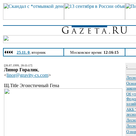
25.11. 0
, вторник
Московское время:
12:16:15
[20.07.1999, 20:11:17]
;
Линор Горалик
,
<
linor@gravity-cs.com
>
Лесно
Осно
Щ.Title Эгоистичный Гена
закон
Об у
Федер
хозяй
АКБ 
лесно
Лесн
Лесн
О пор