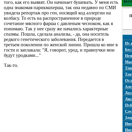
того, как его выявят. Он начинает бушевать. У меня есть
одна знакомая парикмахерша, так она недавно по СМИ
увидела репортаж про ген, носящий код аллергии на
П
колбасу. То есть на распространенное в природе
сочетание мясного фарша с давленым чесноком, как я
понимаю. Так у нее сразу же начались характерные
спазмы. Пошла, сделала анализы, - да, она носитель
редкого генетического заболевания. Передается в
Ну 
третьем поколении по женской линии. Пришла ко мне в
Бес
гости и заплакала: "Я, говорит, урод, и правнучки мои
будут уродками..."
Нем
Mac
Так-то.
Tim
Тек
От 
Алг
Дос
Дис
Пуб
Слу
Здо
Инт
Инт