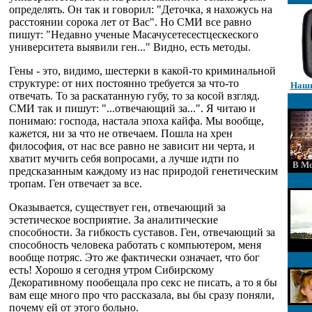
определять. Он так и говорил: "Деточка, я нахожусь на
расстоянии сорока лет от Вас". Но СМИ все равно
пишут: "Недавно ученые Масачусетесестцескеского
университета выявили ген..." Видно, есть методы.
Гены - это, видимо, шестерки в какой-то криминальной
структуре: от них постоянно требуется за что-то
Наши
отвечать. То за раскатанную губу, то за косой взгляд.
СМИ так и пишут: "...отвечающий за...". Я читаю и
понимаю: господа, настала эпоха кайфа. Мы вообще,
кажется, ни за что не отвечаем. Пошла на хрен
философия, от нас все равно не зависит ни черта, и
хватит мучить себя вопросами, а лучше идти по
В Мо
предсказанным каждому из нас природой генетическим
тропам. Ген отвечает за все.
Оказывается, существует ген, отвечающий за
эстетическое восприятие. За аналитические
способности. За гибкость суставов. Ген, отвечающий за
способность человека работать с компьютером, меня
вообще потряс. Это же фактически означает, что бог
есть! Хорошо я сегодня утром Сибирскому
Декоративному пообещала про секс не писать, а то я бы
вам еще много про что рассказала, вы бы сразу поняли,
почему ей от этого больно.