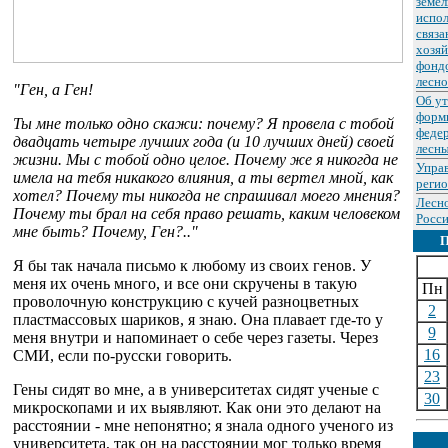
земел
испол
связа
хозяй
фондо
лесно
"Ген, а Ген!
Об у
форм
Ты мне только одно скажи: почему? Я провела с тобой
федер
двадцать четыре лучших года (и 10 лучших дней) своей
лесны
жизни. Мы с тобой одно целое. Почему же я никогда не
Упра
имела на тебя никакого влияния, а ты вертел мной, как
реги
хотел? Почему ты никогда не спрашивал моего мнения?
Лесн
Почему ты брал на себя право решать, каким человеком
Росси
мне быть? Почему, Ген?.."
Я бы так начала письмо к любому из своих генов. У
меня их очень много, и все они скручены в такую
Пн
проволочную конструкцию с кучей разноцветных
2
пластмассовых шариков, я знаю. Она плавает где-то у
9
меня внутри и напоминает о себе через газеты. Через
16
СМИ, если по-русски говорить.
23
Гены сидят во мне, а в университетах сидят ученые с
30
микроскопами и их выявляют. Как они это делают на
расстоянии - мне непонятно; я знала одного ученого из
университета, так он на расстоянии мог только время