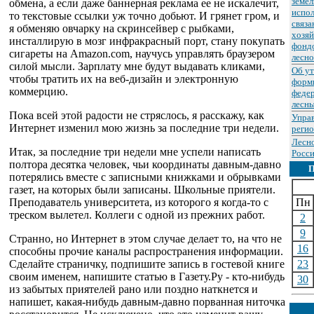
земел
обмена, а если даже баннерная реклама ее не искалечит,
испол
то текстовые ссылки уж точно добьют. И грянет гром, и
связа
я обменяю овчарку на скринсейвер с рыбками,
хозяй
инсталлирую в мозг инфракрасный порт, стану покупать
фондо
сигареты на Amazon.com, научусь управлять браузером
лесно
силой мысли. Зарплату мне будут выдавать кликами,
Об у
чтобы тратить их на веб-дизайн и электронную
форм
коммерцию.
федер
лесны
Пока всей этой радости не стряслось, я расскажу, как
Упра
Интернет изменил мою жизнь за последние три недели.
реги
Лесн
Итак, за последние три недели мне успели написать
Росси
полтора десятка человек, чьи координаты давным-давно
потерялись вместе с записными книжками и обрывками
газет, на которых были записаны. Школьные приятели.
Преподаватель университета, из которого я когда-то с
Пн
треском вылетел. Коллеги с одной из прежних работ.
2
9
Странно, но Интернет в этом случае делает то, на что не
16
способны прочие каналы распространения информации.
Сделайте страничку, подпишите запись в гостевой книге
23
своим именем, напишите статью в Газету.Ру - кто-нибудь
30
из забытых приятелей рано или поздно наткнется и
напишет, какая-нибудь давным-давно порванная ниточка