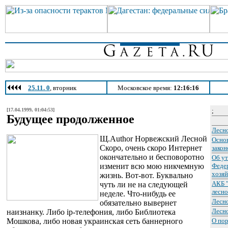
25.11. 0
, вторник
Московское время:
12:16:16
[17.04.1999, 01:04:53]
;
Будущее продолженное
Лесно
Щ.Author Норвежский Лесной
Осно
Скоро, очень скоро Интернет
закон
окончательно и бесповоротно
Об у
изменит всю мою никчемную
Федер
хозяй
жизнь. Вот-вот. Буквально
АКБ 
чуть ли не на следующей
лесно
неделе. Что-нибудь ее
Лесн
обязательно вывернет
Лесн
наизнанку. Либо ip-телефония, либо Библиотека
Мошкова, либо новая украинская сеть баннерного
О пор