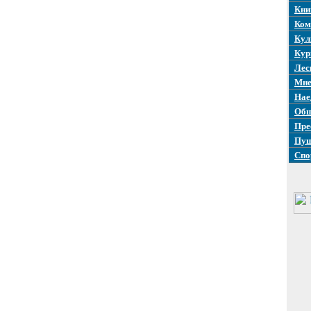
Кни
Ком
Кул
Кур
Лес
Мне
Нае
Общ
Пре
Пуш
Спо