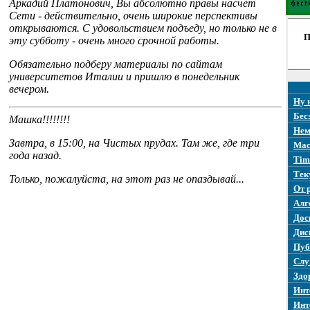
Аркадий Платонович, Вы абсолютно правы насчет
Сети - действительно, очень широкие перспективы
открываются. С удовольствием подъеду, но только не в
П
эту субботу - очень много срочной работы.
Обязательно подберу материалы по сайтам
университетов Италии и пришлю в понедельник
вечером.
Ну 
Бес
Машка!!!!!!!!
Нем
Завтра, в 15:00, на Чистых прудах. Там же, где три
Mac
года назад.
Tim
Тек
Только, пожалуйста, на этот раз не опаздывай...
От 
Алг
Дос
Дис
Пуб
Слу
Здо
Инт
Инт