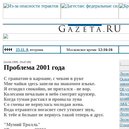
25.11. 0
, вторник
Московское время:
12:16:16
[14.04.1999, 19:47:49]
;
Проблема 2001 года
Лесно
С гранатою в кармане, с чекою в руке
Осно
Мне чайки здесь запели на знакомом языке.
закон
Я отходил спокойно, не прятался - не вор.
Об у
Колесами печально в небо смотрит кpуизеp.
Федер
хозяй
Когда туман растаял и проныла луна
АКБ 
Со смены не вернулась молодая жена.
лесно
Вода отравится погаснет свет утихнет звук,
Лесн
К тебе я больше не вернусь такой теперь я друг.
Лесн
"Мумий Тролль"
О пор