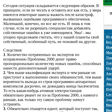
Сегодня ситуация складывается следующим образом. В
принципе, если не чесать и оставить все как есть, у мира
П
имеются некоторые шансы выжить после катастроф,
вызванных ошибками программного обеспечения.
Маленький, конечно, но все же есть. И лишь в том
случае, если не разрешать специалистам добавлять
собственные ошибки к уже имеющимся. Увы! - мы
Ну 
упорно продолжаем считать, что у нашей планеты свой
собственный, особенный путь, не похожий на другие.
Бес
Нем
Следствия:
Mac
1
. Количество потраченных на экспертов по
Tim
исправлению Проблемы 2000 денег прямо
Тек
пропорционально количеству новых ошибок, способных
нанести дополнительный ущерб.
От 
2
. Чем выше квалификация эксперта и чем раньше он
Алг
приступит к выполнению своих обязанностей, тем выше
Дос
вероятность выхода из строя программно-аппаратных
Дис
комплексов досрочно, не дожидаясь конца тысячелетия.
Пуб
То есть какая-нибудь атомная электростанция
Слу
обязательно рванет не из-за Проблемы 2000, а намного
раньше, как только эту самую проблему начнут
Здо
устранять.
Инт
3
. Обязательно отыщется идиот, который поступит так,
Инт