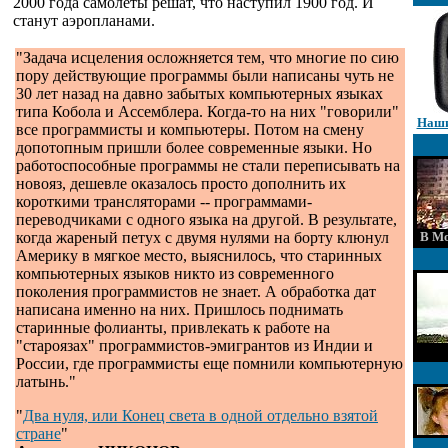
2000 года самолеты решат, что наступил 1900 год. И
станут аэропланами.
"Задача исцеления осложняется тем, что многие по сию
пору действующие программы были написаны чуть не
30 лет назад на давно забытых компьютерных языках
типа Кобола и Ассемблера. Когда-то на них "говорили"
Наши
все программисты и компьютеры. Потом на смену
допотопным пришли более современные языки. Но
работоспособные программы не стали переписывать на
новояз, дешевле оказалось просто дополнить их
короткими трансляторами -- программами-
переводчиками с одного языка на другой. В результате,
когда жареный петух с двумя нулями на борту клюнул
В Мо
Америку в мягкое место, выяснилось, что старинных
компьютерных языков никто из современного
поколения программистов не знает. А обработка дат
написана именно на них. Пришлось поднимать
старинные фолианты, привлекать к работе на
"староязах" программистов-эмигрантов из Индии и
России, где программисты еще помнили компьютерную
латынь."
"
Два нуля, или Конец света в одной отдельно взятой
стране
"