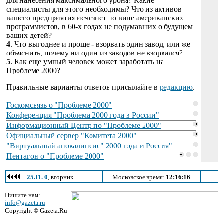
для нанесения максимального урона? Какие
специалисты для этого необходимы? Что из активов
вашего предприятия исчезнет по вине американских
программистов, в 60-х годах не подумавших о будущем
ваших детей?
4
. Что выгоднее и проще - взорвать один завод, или же
объяснить, почему ни один из заводов не взорвался?
5
. Как еще умный человек может заработать на
Проблеме 2000?
Правильные варианты ответов присылайте в
редакцию
.
Госкомсвязь о "Проблеме 2000"
Конференция "Проблема 2000 года в России"
Информационный Центр по "Проблеме 2000"
Официальный сервер "Комитета 2000"
"Виртуальный апокалипсис" 2000 года и Россия"
Пентагон о "Проблеме 2000"
25.11. 0
, вторник
Московское время:
12:16:16
Пишите нам:
info@gazeta.ru
Copyright © Gazeta.Ru