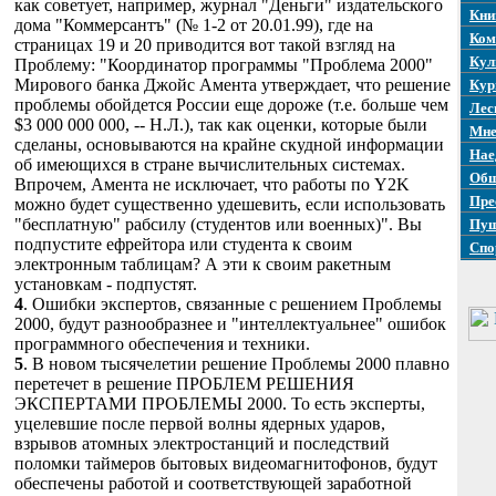
как советует, например, журнал "Деньги" издательского
Кни
дома "Коммерсантъ" (№ 1-2 от 20.01.99), где на
Ком
страницах 19 и 20 приводится вот такой взгляд на
Кул
Проблему: "Координатор программы "Проблема 2000"
Мирового банка Джойс Амента утверждает, что решение
Кур
проблемы обойдется России еще дороже (т.е. больше чем
Лес
$3 000 000 000, -- Н.Л.), так как оценки, которые были
Мне
сделаны, основываются на крайне скудной информации
Нае
об имеющихся в стране вычислительных системах.
Общ
Впрочем, Амента не исключает, что работы по Y2K
Пре
можно будет существенно удешевить, если использовать
"бесплатную" рабсилу (студентов или военных)". Вы
Пуш
подпустите ефрейтора или студента к своим
Спо
электронным таблицам? А эти к своим ракетным
установкам - подпустят.
4
. Ошибки экспертов, связанные с решением Проблемы
2000, будут разнообразнее и "интеллектуальнее" ошибок
программного обеспечения и техники.
5
. В новом тысячелетии решение Проблемы 2000 плавно
перетечет в решение ПРОБЛЕМ РЕШЕНИЯ
ЭКСПЕРТАМИ ПРОБЛЕМЫ 2000. То есть эксперты,
уцелевшие после первой волны ядерных ударов,
взрывов атомных электростанций и последствий
поломки таймеров бытовых видеомагнитофонов, будут
обеспечены работой и соответствующей заработной