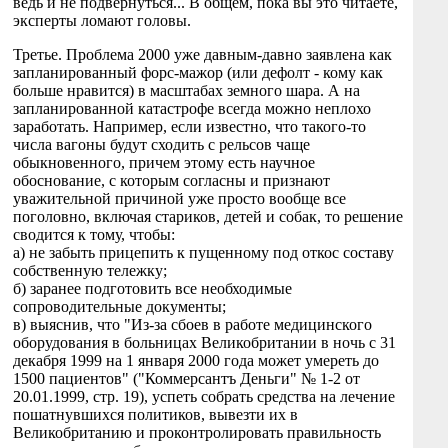
ведь и не подвернуться... В общем, пока вы это читаете,
эксперты ломают головы.
Третье. Проблема 2000 уже давным-давно заявлена как
запланированный форс-мажор (или дефолт - кому как
больше нравится) в масштабах земного шара. А на
запланированной катастрофе всегда можно неплохо
заработать. Например, если известно, что такого-то
числа вагоны будут сходить с рельсов чаще
обыкновенного, причем этому есть научное
обоснование, с которым согласны и признают
уважительной причиной уже просто вообще все
поголовно, включая стариков, детей и собак, то решение
сводится к тому, чтобы:
а) не забыть прицепить к пущенному под откос составу
собственную тележку;
б) заранее подготовить все необходимые
сопроводительные документы;
в) выяснив, что "Из-за сбоев в работе медицинского
оборудования в больницах Великобритании в ночь с 31
декабря 1999 на 1 января 2000 года может умереть до
1500 пациентов" ("Коммерсантъ Деньги" № 1-2 от
20.01.1999, стр. 19), успеть собрать средства на лечение
пошатнувшихся политиков, вывезти их в
Великобританию и проконтролировать правильность