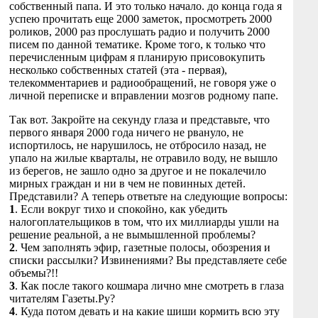
собственный папа. И это только начало. до конца года я
успею прочитать еще 2000 заметок, просмотреть 2000
роликов, 2000 раз прослушать радио и получить 2000
писем по данной тематике. Кроме того, к только что
перечисленным цифрам я планирую присовокупить
несколько собственных статей (эта - первая),
телекомментариев и радиообращений, не говоря уже о
личной переписке и вправлении мозгов родному папе.
Так вот. Закройте на секунду глаза и представьте, что
первого января 2000 года ничего не рвануло, не
испортилось, не нарушилось, не отбросило назад, не
упало на жилые кварталы, не отравило воду, не вышло
из берегов, не зашло одно за другое и не покалечило
мирных граждан и ни в чем не повинных детей.
Представили? А теперь ответьте на следующие вопросы:
1
. Если вокруг тихо и спокойно, как убедить
налогоплательщиков в том, что их миллиарды ушли на
решение реальной, а не вымышленной проблемы?
2
. Чем заполнять эфир, газетные полосы, обозрения и
списки рассылки? Извинениями? Вы представляете себе
объемы?!!
3
. Как после такого кошмара лично мне смотреть в глаза
читателям Газеты.Ру?
4
. Куда потом девать и на какие шиши кормить всю эту