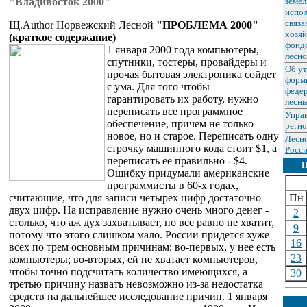
"Владивосток 2000"
земел
испол
связа
Щ.Author Норвежский Лесной
"ПРОБЛЕМА 2000"
хозяй
(краткое содержание)
фондо
1 января 2000 года компьютеры,
лесно
спутники, тостеры, провайдеры и
Об у
прочая бытовая электроника сойдет
форм
с ума. Для того чтобы
федер
гарантировать их работу, нужно
лесны
переписать все программное
Упра
обеспечение, причем не только
реги
новое, но и старое. Переписать одну
Лесн
строчку машинного кода стоит $1, а
Росси
переписать ее правильно - $4.
Ошибку придумали американские
программисты в 60-х годах,
считающие, что для записи четырех цифр достаточно
Пн
двух цифр. На исправление нужно очень много денег -
2
столько, что аж дух захватывает, но все равно не хватит,
9
потому что этого слишком мало. России придется хуже
16
всех по трем основным причинам: во-первых, у нее есть
23
компьютеры; во-вторых, ей не хватает компьютеров,
чтобы точно подсчитать количество имеющихся, а
30
третью причину назвать невозможно из-за недостатка
средств на дальнейшее исследование причин. 1 января