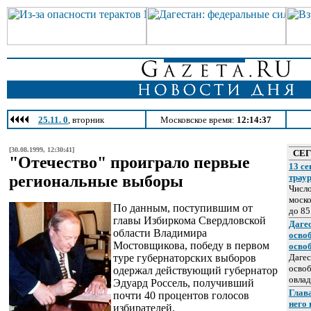
25.11. 0
, вторник
Московское время:
12:14:37
[30.08.1999, 12:30:41]
СЕ
"Отечество" проиграло первые
13 се
региональные выборы
трау
Число
моско
По данным, поступившим от
до 85
главы Избиркома Свердловской
Даге
области Владимира
осво
Мостовщикова, победу в первом
осво
туре губернаторских выборов
Дагес
освоб
одержал действующий губернатор
овлад
Эдуард Россель, получивший
Глава
почти 40 процентов голосов
него
избирателей.