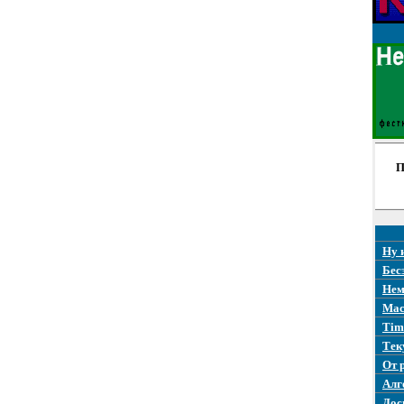
П
Ну 
Бес
Нем
Mac
Tim
Тек
От 
Алг
Дос