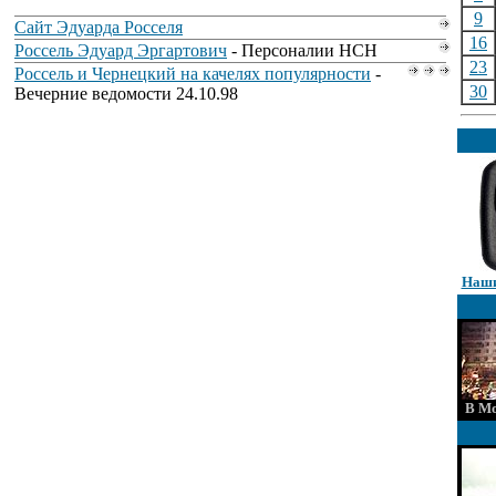
9
Сайт Эдуарда Росселя
16
Россель Эдуард Эргартович
- Персоналии НСН
23
Россель и Чернецкий на качелях популярности
-
30
Вечерние ведомости 24.10.98
Наши
В Мо