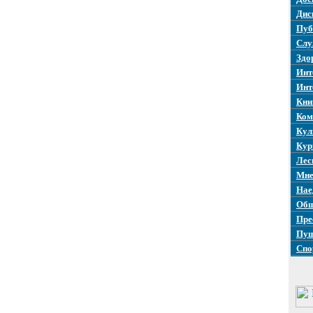
Дис
Пуб
Слу
Здо
Инт
Инт
Кни
Ком
Кул
Кур
Лес
Мне
Нае
Общ
Пре
Пуш
Спо