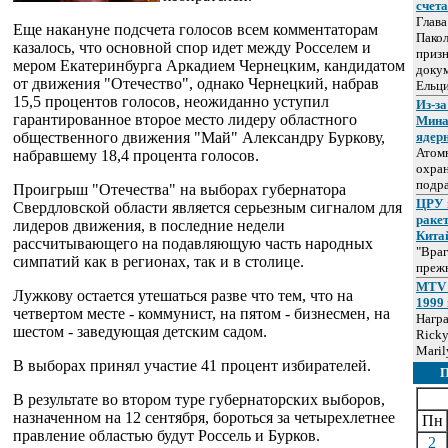
счет
Глав
Еще накануне подсчета голосов всем комментаторам
Пакол
казалось, что основной спор идет между Росселем и
призн
мером Екатеринбурга Аркадием Чернецким, кандидатом
докум
от движения "Отечество", однако Чернецкий, набрав
Ельц
15,5 процентов голосов, неожиданно уступил
Из-за
гарантированное второе место лидеру областного
Мина
общественного движения "Май" Александру Буркову,
ядер
Атом
набравшему 18,4 процента голосов.
охра
подр
Проигрыш "Отечества" на выборах губернатора
ЦРУ 
Свердловской области является серьезным сигналом для
раке
лидеров движения, в последние недели
Кита
рассчитывающего на подавляющую часть народных
"Враг
симпатий как в регионах, так и в столице.
прежн
MTV 
Лужкову остается утешаться разве что тем, что на
1999 
четвертом месте - коммунист, на пятом - бизнесмен, на
Нагр
шестом - заведующая детским садом.
Ricky
Maril
В выборах принял участие 41 процент избирателей.
В результате во втором туре губернаторских выборов,
назначенном на 12 сентября, бороться за четырехлетнее
Пн
правление областью будут Россель и Бурков.
2