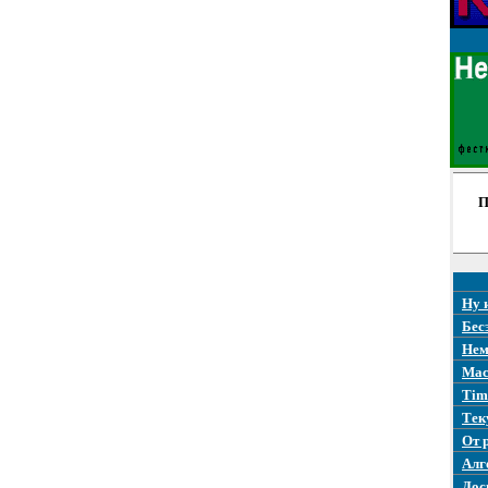
П
Ну 
Бес
Нем
Mac
Tim
Тек
От 
Алг
Дос