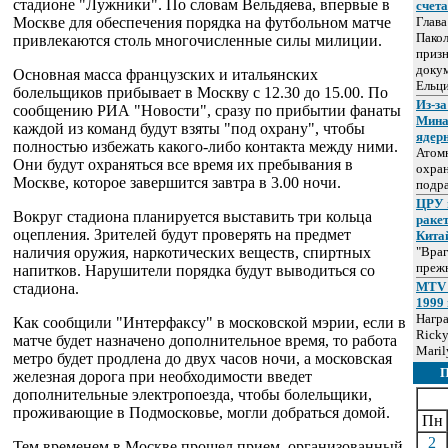
стадионе "Лужники". По словам Вельдяева, впервые в
счет
Москве для обеспечения порядка на футбольном матче
Глав
Пакол
привлекаются столь многочисленные силы милиции.
призн
докум
Основная масса французских и итальянских
Ельц
болельщиков прибывает в Москву с 12.30 до 15.00. По
Из-за
сообщению РИА "Новости", сразу по прибытии фанаты
Мина
каждой из команд будут взяты "под охрану", чтобы
ядер
полностью избежать какого-либо контакта между ними.
Атом
Они будут охраняться все время их пребывания в
охра
Москве, которое завершится завтра в 3.00 ночи.
подр
ЦРУ 
Вокруг стадиона планируется выставить три кольца
раке
оцепления. Зрителей будут проверять на предмет
Кита
наличия оружия, наркотических веществ, спиртных
"Враг
прежн
напитков. Нарушители порядка будут выводиться со
MTV 
стадиона.
1999 
Нагр
Как сообщили "Интерфаксу" в московской мэрии, если в
Ricky
матче будет назначено дополнительное время, то работа
Maril
метро будет продлена до двух часов ночи, а московская
железная дорога при необходимости введет
дополнительные электропоезда, чтобы болельщики,
проживающие в Подмосковье, могли добраться домой.
Пн
2
Тем временем в Москве прошел прием, организованный