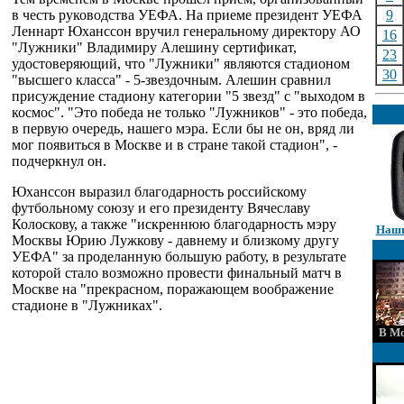
в честь руководства УЕФА. На приеме президент УЕФА
9
Леннарт Юханссон вручил генеральному директору АО
16
"Лужники" Владимиру Алешину сертификат,
23
удостоверяющий, что "Лужники" являются стадионом
30
"высшего класса" - 5-звездочным. Алешин сравнил
присуждение стадиону категории "5 звезд" с "выходом в
космос". "Это победа не только "Лужников" - это победа,
в первую очередь, нашего мэра. Если бы не он, вряд ли
мог появиться в Москве и в стране такой стадион", -
подчеркнул он.
Юханссон выразил благодарность российскому
футбольному союзу и его президенту Вячеславу
Колоскову, а также "искреннюю благодарность мэру
Наши
Москвы Юрию Лужкову - давнему и близкому другу
УЕФА" за проделанную большую работу, в результате
которой стало возможно провести финальный матч в
Москве на "прекрасном, поражающем воображение
стадионе в "Лужниках".
В Мо