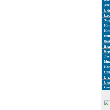
Дис
Пуб
Слу
Здо
Инт
Инт
Кни
Ком
Кул
Кур
Лес
Мне
Нае
Общ
Пре
Пуш
Спо