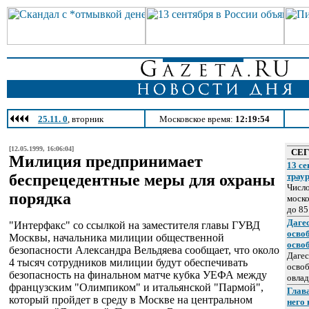
25.11. 0
, вторник
Московское время:
12:19:54
[12.05.1999, 16:06:04]
СЕ
Милиция предпринимает
13 се
беспрецедентные меры для охраны
трау
Число
порядка
моско
до 85
Даге
"Интерфакс" со ссылкой на заместителя главы ГУВД
осво
Москвы, начальника милиции общественной
осво
безопасности Александра Вельдяева сообщает, что около
Дагес
4 тысяч сотрудников милиции будут обеспечивать
освоб
безопасность на финальном матче кубка УЕФА между
овлад
французским "Олимпиком" и итальянской "Пармой",
Глава
который пройдет в среду в Москве на центральном
него