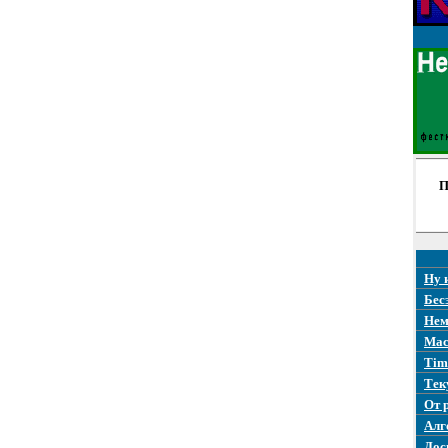
П
Ну 
Бес
Нем
Mac
Tim
Тек
От 
Алг
Дос