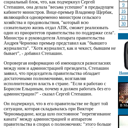
социальный блок, что, как подчеркнул Сергей
9
Степашин, она делала "весьма успешно" в предыдущем
16
кабинете министров. Вице-премьер Владимир Щербак,
являющийся одновременно министром сельского
23
хозяйства и продовольствия, "который всю
30
сознательную жизнь отдал АПК, сможет реализовать
один из приоритетов правительства по поддержке села".
Министра и руководителя Аппарата правительства
Андрея Черненко премьер представил как "бывшего
журналиста". "Хотя журналист, как и чекист, бывшим не
бывает", - добавил Степашин.
Опровергая информацию об имеющихся разногласиях
между ним и администрацией президента, Степашин
Наши
заявил, что председатель правительства обладает
достаточными полномочиями, возглавляя
исполнительную власть в стране. "Если я работаю с
Борисом Ельциным, почему я должен работать без его
администрации?" - сказал Сергей Степашин.
Он подчеркнул, что в его правительстве не будет той
В Мо
ситуации, которая складывалась при Викторе
Черномырдине, когда шло постоянное "перетягивание
каната" между администрацией и аппаратом
правительства в спорах о полномочиях: "этого больше