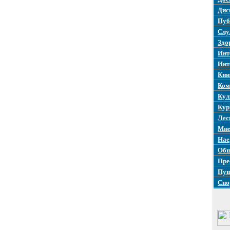
Дис
Пуб
Слу
Здо
Инт
Инт
Кни
Ком
Кул
Кур
Лес
Мне
Нае
Общ
Пре
Пуш
Спо