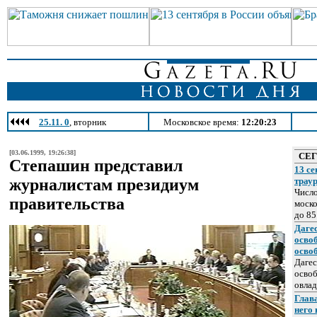
25.11. 0
, вторник
Московское время:
12:20:23
[03.06.1999, 19:26:38]
СЕ
Степашин представил
13 се
журналистам президиум
трау
Число
правительства
моско
до 85
Даге
осво
осво
Дагес
освоб
овлад
Глава
него