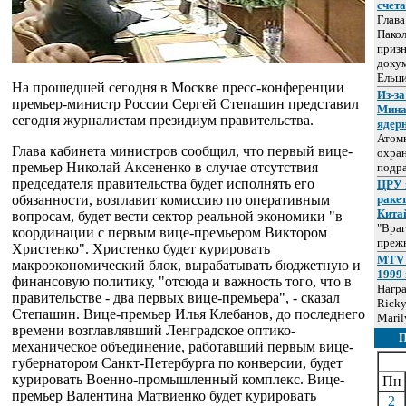
счет
Глав
Пакол
призн
докум
Ельц
На прошедшей сегодня в Москве пресс-конференции
Из-за
премьер-министр России Сергей Степашин представил
Мина
сегодня журналистам президиум правительства.
ядер
Атом
Глава кабинета министров сообщил, что первый вице-
охра
премьер Николай Аксененко в случае отсутствия
подр
председателя правительства будет исполнять его
ЦРУ 
обязанности, возглавит комиссию по оперативным
раке
Кита
вопросам, будет вести сектор реальной экономики "в
"Враг
координации с первым вице-премьером Виктором
прежн
Христенко". Христенко будет курировать
MTV 
макроэкономический блок, вырабатывать бюджетную и
1999 
финансовую политику, "отсюда и важность того, что в
Нагр
правительстве - два первых вице-премьера", - сказал
Ricky
Степашин. Вице-премьер Илья Клебанов, до последнего
Maril
времени возглавлявший Ленградское оптико-
механическое объединение, работавший первым вице-
губернатором Санкт-Петербурга по конверсии, будет
курировать Военно-промышленный комплекс. Вице-
Пн
премьер Валентина Матвиенко будет курировать
2