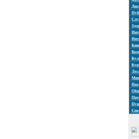
Дис
Пуб
Слу
Здо
Инт
Инт
Кни
Ком
Кул
Кур
Лес
Мне
Нае
Общ
Пре
Пуш
Спо