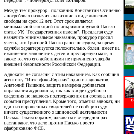
передачи", - подчеркнул Олег Котляров.
Между тем прокурор - полковник Константин Осипенко
- потребовал назначить наказание в виде лишения
свободы на срок 12 лет. Этот срок является
минимальной санкцией по инкриминируемой Пасько
статье УК "Государственная измена". Предлагая суду
назначить минимальное наказание, прокурор просил
учесть, что Григорий Пасько ранее не судим, за время
службы характеризуется положительно, болен, имеет на
иждивении малолетних детей и престарелую мать, а
также то, что его действиями не причинено ущерба
внешней безопасности Российской Федерации.
Адвокаты не согласны с этим наказанием. Как сообщил
агентству "Интерфакс-Евразия" один из адвокатов,
Анатолий Пышкин, защита намерена добиваться
оправдания журналиста, так как в ходе судебного
следствия не нашлось подтверждения ни состава, ни
В
события преступления. Кроме того, отметил адвокат, ни
один из опрошенных свидетелей не сообщил суду
ничего существенного о шпионской деятельности
Пасько. Таким образом, адвокаты в очередной раз
настаивают, что дело против Пасько просто
сфабриковано ФСБ.