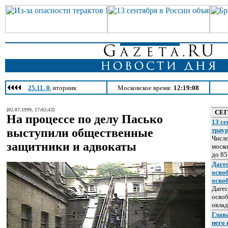
25.11. 0
, вторник
Московское время:
12:19:08
[02.07.1999, 17:02:43]
СЕ
На процессе по делу Пасько
13 се
выступили общественные
трау
Число
защитники и адвокаты
моско
до 85
Даге
осво
осво
Дагес
освоб
овлад
Глава
него