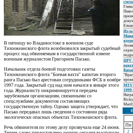
счет
Глав
Пакол
призн
докум
Ельц
Из-за
Мина
ядер
В пятницу во Владивостоке в военном суде
Атом
Тихоокеанского флота возобновился закрытый судебный
охра
процесс над обвиняемым в государственной измене
подр
военным журналистом Григорием Пасько.
ЦРУ 
раке
Начальник отдела боевой подготовки газеты
Кита
Тихоокеанского флота "Боевая вахта" капитан второго
"Враг
ранга Пасько был арестован сотрудниками ФСБ в ноябре
прежн
1997 года. Закрытый суд над ним начался в январе этого
MTV 
1999 
года. Журналисту инкриминируется передача
Нагр
зарубежным организациям, связанными со
Ricky
спецслужбами документов составляющих
Maril
государственную тайну. Однако защита утверждает, что
Пасько передавал лишь сведения о состоянии ряда
экологически опасных объектах Тихоокеанского флота.
Пн
Речь обвинителя по этому делу прозвучала еще 24 июня.
2
Теперь слово предоставлено защите: сегодня выступили