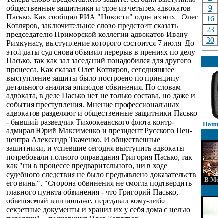
общественные защитники и трое из четырех адвокатов
9
Пасько. Как сообщил РИА "Новости" один из них - Олег
16
Котляров, заключительное слово предстоит сказать
23
председателю Приморской коллегии адвокатов Ивану
30
Римкунасу, выступление которого состоится 7 июля. До
этой даты суд снова объявил перерыв в прениях по делу
Пасько, так как зал заседаний понадобился для другого
процесса. Как сказал Олег Котляров, сегодняшнее
выступление защиты было построено по принципу
детального анализа эпизодов обвинения. По словам
адвоката, в деле Пасько нет не только состава, но даже и
события преступления. Мнение профессиональных
адвокатов разделяют и общественные защитники Пасько
- бывший разведчик Тихоокеанского флота контр-
Наши
адмирал Юрий Максименко и президент Русского Пен-
центра Александр Ткаченко. И общественные
защитники, и успевшие сегодня выступить адвокаты
потребовали полного оправдания Григория Пасько, так
как "ни в процессе предварительного, ни в ходе
судебного следствия не было предъявлено доказательств
В Мо
его вины". "Сторона обвинения не смогла подтвердить
главного пункта обвинения - что Григорий Пасько,
обвиняемый в шпионаже, передавал кому-либо
секретные документы и хранил их у себя дома с целью