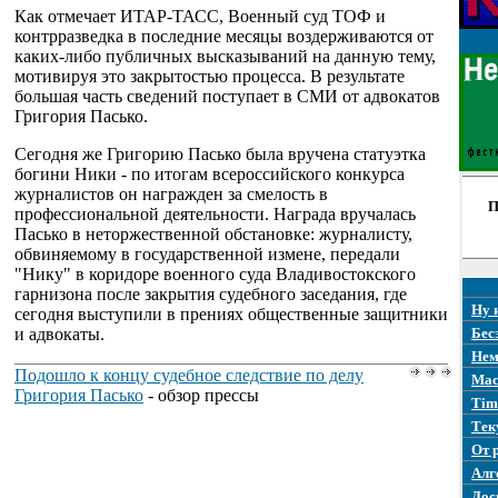
Как отмечает ИТАР-ТАСС, Военный суд ТОФ и
контрразведка в последние месяцы воздерживаются от
каких-либо публичных высказываний на данную тему,
мотивируя это закрытостью процесса. В результате
большая часть сведений поступает в СМИ от адвокатов
Григория Пасько.
Сегодня же Григорию Пасько была вручена статуэтка
богини Ники - по итогам всероссийского конкурса
журналистов он награжден за смелость в
П
профессиональной деятельности. Награда вручалась
Пасько в неторжественной обстановке: журналисту,
обвиняемому в государственной измене, передали
"Нику" в коридоре военного суда Владивостокского
гарнизона после закрытия судебного заседания, где
Ну 
сегодня выступили в прениях общественные защитники
и адвокаты.
Бес
Нем
Подошло к концу судебное следствие по делу
Mac
Григория Пасько
- обзор прессы
Tim
Тек
От 
Алг
Дос