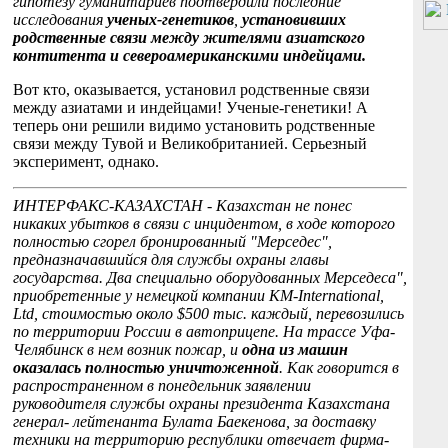
гипотезу гуманитариев подтвердили последние
исследования
ученых-генетиков
,
установивших
родственные связи между жителями азиатского
контитента и североамериканскими индейцами.
Вот кто, оказывается, установил родственные связи
между азиатами и индейцами! Ученые-генетики! А
теперь они решили видимо установить родственные
связи между Тувой и Великобританией. Серьезный
эксперимент, однако.
ИНТЕРФАКС-КАЗАХСТАН - Казахстан не понес
никаких убытков в связи с инцидентом, в ходе которого
полностью сгорел бронированный "Мерседес",
предназначавшийся для службы охраны главы
государства. Два специально оборудованных Мерседеса",
приобретенные у немецкой компании KM-International,
Ltd, стоимостью около $500 тыс. каждый, перевозились
по территории России в автоприцепе. На трассе Уфа-
Челябинск в нем возник пожар, и
одна из машин
оказалась полностью уничтоженной
. Как говорится в
распространенном в понедельник заявлении
руководителя службы охраны президента Казахстана
генерал- лейтенанта Булата Баекенова, за доставку
техники на территорию республики отвечает фирма-