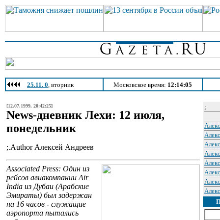
25.11. 0
, вторник
Московское время:
12:14:05
[12.07.1999, 20:42:25]
;
News-дневник Лехи: 12 июля,
понедельник
Алек
Алек
Алек
;.Author Алексей Андреев
Алек
Алек
Associated Press: Один из
Алек
рейсов авиакомпании Air
Алек
India из Дубаи (Арабские
Алек
Эмираты) был задержан
на 16 часов - служащие
аэропорта пытались