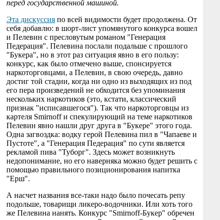
перед государственной машиной.
Эта дискуссия
по всей видимости будет продолжена. От
себя добавлю: в шорт-лист упомянутого конкурса вошел
и Пелевин с пресловутым романом "Генерация
Педерация". Пелевина послали подальше с прошлого
"Букера", но в этот раз ситуация явно в его пользу:
конкурс, как было отмечено выше, спонсируется
наркоторговцами, а Пелевин, в свою очередь, давно
достиг той стадии, когда ни одно из выходящих из под
его пера произведений не обходится без упоминания
нескольких наркотиков (это, кстати, классический
признак "исписавшегося"). Так что наркоторговцы из
картеля Smirnoff и спекулирующий на теме наркотиков
Пелевин явно нашли друг друга в "Букере" этого года.
Одна загвоздка: водку герой Пелевина пил в "Чапаеве и
Пустоте", а "Генерация Педерация" по сути является
рекламой пива "Туборг". Здесь может возникнуть
недопонимание, но его наверняка можно будет решить с
помощью правильного позиционирования напитка
"Ерш".
А насчет названия все-таки надо было почесать репу
подольше, товарищи ликеро-водочники. Или хоть того
же Пелевина нанять. Конкурс "Smirnoff-Букер" обречен