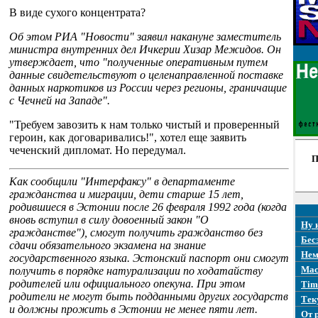
В виде сухого концентрата?
Об этом РИА "Новости" заявил накануне заместитель
министра внутренних дел Ичкерии Хизар Межидов. Он
утверждает, что "полученные оперативным путем
данные свидетельствуют о целенаправленной поставке
данных наркотиков из России через регионы, граничащие
с Чечней на Западе".
"Требуем завозить к нам только чистый и проверенный
героин, как договаривались!", хотел еще заявить
чеченский дипломат. Но передумал.
П
Как сообщили "Интерфаксу" в департаменте
гражданства и миграции, дети старше 15 лет,
родившиеся в Эстонии после 26 февраля 1992 года (когда
вновь вступил в силу довоенный закон "О
Ну 
гражданстве"), смогут получить гражданство без
Бес
сдачи обязательного экзамена на знание
Нем
государственного языка. Эстонский паспорт они смогут
Mac
получить в порядке натурализации по ходатайству
родителей или официального опекуна. При этом
Tim
родители не могут быть подданными других государств
Тек
и должны прожить в Эстонии не менее пяти лет.
От 