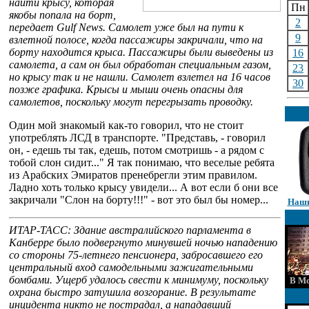
найти крысу, которая
Пн
якобы попала на борт,
2
передает Gulf News. Самолет уже был на пути к
9
взлетной полосе, когда пассажиры закричали, что на
борту находится крыса. Пассажиры были выведены из
16
самолета, а сам он был обработан специальным газом,
23
но крысу так и не нашли. Самолет взлетел на 16 часов
30
позже графика. Крысы и мыши очень опасны для
самолетов, поскольку могут перегрызать проводку.
Один мой знакомый как-то говорил, что не стоит
употреблять ЛСД в транспорте. "Представь, - говорил
он, - едешь ты так, едешь, потом смотришь - а рядом с
тобой слон сидит..." Я так понимаю, что веселые ребята
из Арабских Эмиратов пренебрегли этим правилом.
Ладно хоть только крысу увидели... А вот если б они все
закричали "Слон на борту!!!" - вот это был бы номер...
Наши
ИТАР-ТАСС: Здание австралийского парламента в
Канберре было подвергнуто минувшей ночью нападению
со стороны 75-летнего пенсионера, забросавшего его
центральный вход самодельными зажигательными
бомбами. Ущерб удалось свести к минимуму, поскольку
В Мо
охрана быстро затушила возгорание. В результате
инцидента никто не пострадал, а нападавший