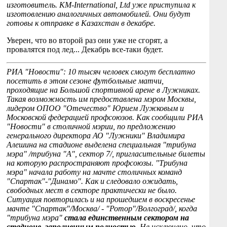
изготовитель. KM-International, Ltd уже приступила к
изготовлению аналогичных автомобилей. Они будут
готовы к отправке в Казахстан в декабре.
Уверен, что во второй раз они уже не сгорят, а
провалятся под лед... Декабрь все-таки будет.
РИА "Новости": 10 тысяч человек смогут бесплатно
посетить в этом сезоне футбольные матчи,
проходящие на Большой спортивной арене в Лужниках.
Такая возможность им предоставлена мэром Москвы,
лидером ОПОО "Отечество" Юрием Лужковым и
Московской федерацией профсоюзов. Как сообщили РИА
"Новости" в столичной мэрии, по предложению
генерального директора АО "Лужники" Владимира
Алешина на стадионе выделена специальная "трибуна
мэра" /трибуна "А", сектор 7/, пригласительные билеты
на которую распространяют профсоюзы. "Трибуна
мэра" начала работу на мачте столичных команд
"Спартак"-"Динамо". Как и следовало ожидать,
свободных мест в секторе практически не было.
Ситуация повторилась и на прошедшем в воскресенье
мачте "Спартак"/Москва/ - "Ротор"/Волгоград/, когда
"трибуна мэра"
стала единственным сектором на
стадионе, заполненным полностью.
Не исключено, что