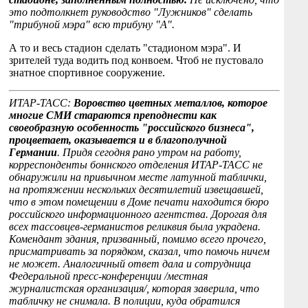
это подтолкнет руководство "Лужников" сделать
"трибуной мэра" всю трибуну "А".
А то и весь стадион сделать "стадионом мэра". И
зрителей туда водить под конвоем. Чтоб не пустовало
знатное спортивное сооружение.
ИТАР-ТАСС:
Воровство цветных металлов, которое
многие СМИ стараются преподнести как
своеобразную особенность "российского бизнеса",
процветает, оказывается и в благополучной
Германии
. Придя сегодня рано утром на работу,
корреспонденты боннского отделения ИТАР-ТАСС не
обнаружили на привычном месте латунной таблички,
на протяжении нескольких десятилетий извещавшей,
что в этом помещении в Доме печати находится бюро
российского информационного агентства. Дорогая для
всех тассовцев-германистов реликвия была украдена.
Комендант здания, призванный, помимо всего прочего,
присматривать за порядком, сказал, что помочь ничем
не может. Аналогичный ответ дала и сотрудница
Федеральной пресс-конференции /местная
журналистская организация/, которая заверила, что
табличку не снимала. В полиции, куда обратился