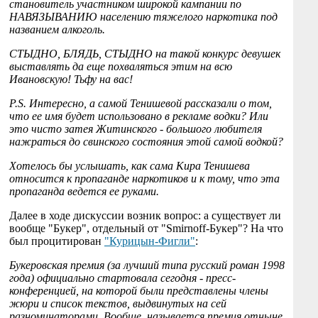
становитель участником широкой кампании по
НАВЯЗЫВАНИЮ населению тяжелого наркотика под
названием алкоголь.
СТЫДНО, БЛЯДЬ, СТЫДНО на такой конкурс девушек
выставлять да еще похваляться этим на всю
Ивановскую! Тьфу на вас!
P.S. Интересно, а самой Тенишевой рассказали о том,
что ее имя будет использовано в рекламе водки? Или
это чисто затея Житинского - большого любителя
нажраться до свинского состояния этой самой водкой?
Хотелось бы услышать, как сама Кира Тенишева
относится к пропаганде наркотиков и к тому, что эта
пропаганда ведется ее руками.
Далее в ходе дискуссии возник вопрос: а существует ли
вообще "Букер", отдельный от "Smirnoff-Букер"? На что
был процитирован
"Курицын-Фигли"
:
Букеровская премия (за лучший типа русский роман 1998
года) официально стартовала сегодня - пресс-
конференцией, на которой были представлены члены
жюри и список текстов, выдвинутых на сей
разноминаторами. Вообще, называется премия отныне