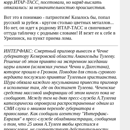
корр.ИТАР-ТАСС, посетовали, но наряд выслать
отказались: за незначительностью происшествия.
Вот это я понимаю - патриотизм! Казалось бы, попал
русский за рубеж - кругом столько цветных металлов...
Но нет, он идет к родному ИТАР-ТАСС и свинчивает
оттуда табличку с родными словами! И везет ее к себе в
Урюпинск, на пункт приема лома.
ИНТЕРФАКС: Смертный приговор вынесен в Чечне
губернатору Кемеровской области Амангельды Тулееву.
Решение об этом принято на экстренном заседании
шуры алимов (исламских ученых Чечни и Дагестана),
которое прошло в Грозном. Поводом для столь сурового
вердикта послужило принятие Тулеевым христианства.
Шура обязала каждого мусульманина привести приговор
в исполнение там, где он достигнет Тулеева. Чеченские
средства массовой информации об этом ничего пока не
сообщают. Между тем на днях пресс-служба А.Тулеева
категорически опровергла распространенные одним из
СМИ слухи о мнимом переходе губернатора в
православие. Как сообщили агентству "Интерфакс-
Евразия" в пресс-службе обладминистрации, сообщения
о том, что 25 июня А.Тулеев якобы крестился в
православие, не соответствует действительности.