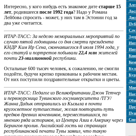
Алг
Интересно, у кого нибудь есть знакомое дите
старше 15
Дос
лет
, родившееся
после 1992 года
? Надо у Романа
Лейбова спросить - может, у них там в Эстонии год за
Дис
два уже считается.
Пуб
Слу
ИТАР-ТАСС: За неделю мемориальных мероприятий по
Здо
случаю пятой годовщины со дня смерти президента
Инт
КНДР Ким Ир Сена, скончавшегося 8 июля 1994 года, у
Инт
его статуй и портретов побывали
22,4 млн
жителей
Кни
почти
23-миллионной
республики.
Ком
Остальные 600 тысяч человек, к сожалению, не смогли
Кул
подойти, будучи крепко прикованы к рабочим местам.
Кур
От них поступили поздравительные открытки и цветы.
Лес
Мне
ИТАР-ТАСС: Педагог из Великобритании Джон Тетчер
Нае
и первокурсница Тувинского госуниверситета /ТГУ/
Общ
Жанна Дадык отправились из Кызыла в почти
Пре
кругосветное путешествие, желая повторить путь
Пуш
предков древних кочевников, переместившихся, по
Спо
мнению ряда историков, из Центра Азии в Америку через
Берингов пролив. Английский гость на страницах
республиканской печати Тувы заявил, что такую