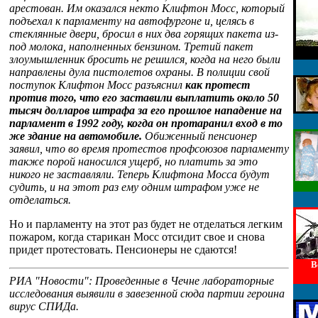
арестован. Им оказался некто Клифтон Мосс, который
подъехал к парламенту на автофургоне и, целясь в
стеклянные двери, бросил в них два горящих пакета из-
под молока, наполненных бензином. Третий пакет
злоумышленник бросить не решился, когда на него были
направлены дула пистолетов охраны. В полиции свой
поступок Клифтон Мосс разъяснил
как протест
против того, что его заставили выплатить около 50
тысяч долларов штрафа за его прошлое нападение на
парламент в 1992 году, когда он протаранил вход в то
же здание на автомобиле.
Обиженный пенсионер
заявил, что во время протестов профсоюзов парламенту
также порой наносился ущерб, но платить за это
никого не заставляли. Теперь Клифтона Мосса будут
судить, и на этот раз ему одним штрафом уже не
отделаться.
Но и парламенту на этот раз будет не отделаться легким
пожаром, когда старикан Мосс отсидит свое и снова
придет протестовать. Пенсионеры не сдаются!
В
РИА "Новости": Проведенные в Чечне лабораторные
исследования выявили в завезенной сюда партии героина
вирус СПИДа.