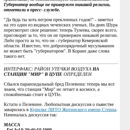
Губернатор вообще не привержен никакой религии,
отметили в пресс- службе.
"Да будь ты хоть негром преклонных годов!" - заметил
на это один из видных чеченских ученых. На днях Шура
пересмотрит свое решение: теперь Тулеева, скорее всего,
приговорят за то, что он не привержен никакой религии.
Либо просто за то, что он - губернатор Кемеровской
области. Известно, что добропорядочный мусульманин
не может быть "губернатором". В Коране даже слова
такого нет.
ИНТЕРФАКС: РАЙОН УТЕЧКИ ВОЗДУХА
НА
СТАНЦИИ "МИР" В ЦУПЕ
ОПРЕДЕЛЕН
Сбылся параноидальный бред Пелевина: теперь мы все
знаем, что станция "Мир" не летает в космосе, а
спокойненько стоит в ЦУПе.
Кстати о Пелевине. Любопытная дискуссия о пьянстве
заварилась в
Курилке ЛИТО Житинского имени Стерна
.
Начиналась дискуссия так:
МАССА
- Fri Jul 9 20:46:50 1999