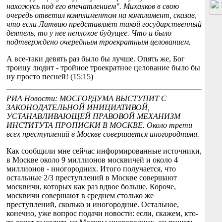
нахожусь под его впечатлением". Михалков в свою
очередь ответил комплиментом на комплимент, сказав,
что если Латвию представляет такой государственный
деятель, то у нее неплохое будущее. Что и было
подтверждено очередным троекратным целованием.
А все-таки девять раз было бы лучше. Опять же, Бог
троицу людит - тройное троекратное целование было бы
ну просто песней! (15:15)
РИА Новости: МОСГОРДУМА ВЫСТУПИТ С
ЗАКОНОДАТЕЛЬНОЙ ИНИЦИАТИВОЙ,
УСТАНАВЛИВАЮЩЕЙ ПРАВОВОЙ МЕХАНИЗМ
ИНСТИТУТА ПРОПИСКИ В МОСКВЕ. Около трети
всех преступлений в Москве совершается иногородними.
Как сообщили мне сейчас информированные источники,
в Москве около 9 миллионов москвичей и около 4
миллионов - иногородних. Итого получается, что
остальные 2/3 преступлений в Москве совершают
москвичи, которых как раз вдвое больше. Короче,
москвичи совершают в среднем столько же
преступлений, сколько и иногородние. Остальное,
конечно, уже вопрос подачи новости: если, скажем, кто-