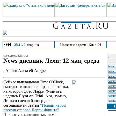
25.11. 0
, вторник
Московское время:
12:14:06
[12.05.1999, 22:07:36]
;
News-дневник Лехи: 12 мая, среда
Алек
;.Author Алексей Андреев
Алек
Алек
Алек
Сейчас выкладывал Time O'Clock,
Алек
смотрю - в колонке справа картинка,
Алек
на которой фото Ларри Флинта и
надпись
Flynt on Trial
. Ага, думаю,
Алек
Линкси сделал баннер для
Алек
сегодняшней статьи
"Новый народ
против старого Ларри Флинта"
.
Подвожу к картинке мышку -