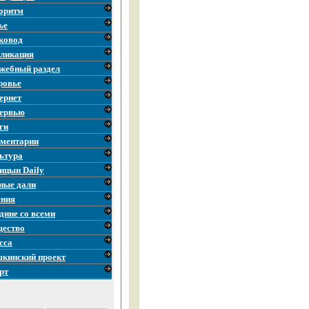
оритм
ье
ковод
ликация
жебный раздел
ровье
ернет
ервью
ги
ментарии
ьтура
ицын Daily
ные дали
ния
дине со всеми
ество
сса
кинский проект
рт