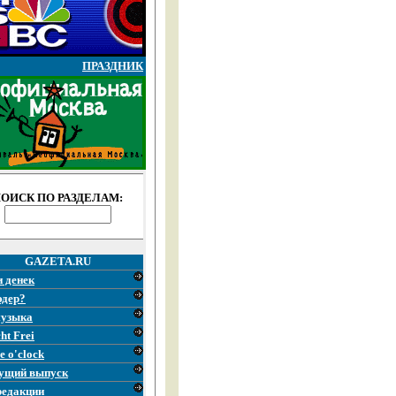
ПРАЗДНИК
ОИСК ПО РАЗДЕЛАМ:
GAZETA.RU
и денек
эдер?
узыка
ht Frei
e o'clock
ущий выпуск
редакции