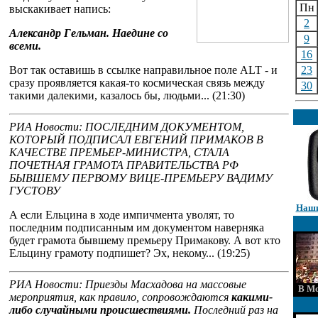
Пн
выскакивает напись:
2
Александр Гельман. Наедине со
9
всеми.
16
Вот так оставишь в ссылке направильное поле ALT - и
23
сразу проявляется какая-то космическая связь между
30
такими далекими, казалось бы, людьми... (21:30)
РИА Новости: ПОСЛЕДНИМ ДОКУМЕНТОМ,
КОТОРЫЙ ПОДПИСАЛ ЕВГЕНИЙ ПРИМАКОВ В
КАЧЕСТВЕ ПРЕМЬЕР-МИНИСТРА, СТАЛА
ПОЧЕТНАЯ ГРАМОТА ПРАВИТЕЛЬСТВА РФ
БЫВШЕМУ ПЕРВОМУ ВИЦЕ-ПРЕМЬЕРУ ВАДИМУ
ГУСТОВУ
Наши
А если Ельцина в ходе импичмента уволят, то
последним подписанным им документом наверняка
будет грамота бывшему премьеру Примакову. А вот кто
Ельцину грамоту подпишет? Эх, некому... (19:25)
РИА Новости: Приезды Масхадова на массовые
В Мо
мероприятия, как правило, сопровождаются
какими-
либо случайными происшествиями.
Последний раз на