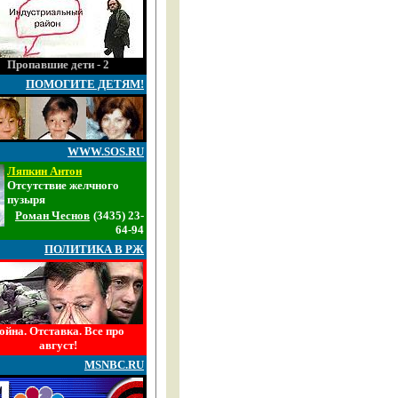
Пропавшие дети - 2
ПОМОГИТЕ ДЕТЯМ!
WWW.SOS.RU
Ляпкин Антон
Отсутствие желчного
пузыря
Роман Чеснов
(3435) 23-
64-94
ПОЛИТИКА В РЖ
ойна. Отставка. Все про
август!
MSNBC.RU