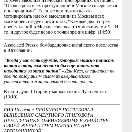
то хочет выселить из Москвы иногородних, он пишет:
"Около трети всех преступлений в Москве совершается
иногородними". Если же вам нужно как-то
мотивировать идею о выселении из Москвы всех
москвичей, следует писать так: "Каждые два из трех
преступлений в Москве совершаются москвичами!!!". И
то, и другое будет верно с точки зрения цифр. (14:50)
Associated Press о бомбардировке китайского посольства
в Югославии:
"Когда у вас есть оружие, которым можно попасть
точно в окно, вам неплохо бы еще знать, что
находится за этим окном"
- Дан Куел, специалист по
военно-воздушным силам из американского
университета Национальной безопасности.
В окно дуло. Штирлиц закрыло окно. Дуло ичезло.
(13:10)
РИА Новости: ПРОКУРОР ПОТРЕБОВАЛ
ВЫНЕСЕНИЯ СМЕРТНОГО ПРИГОВОРА
ПРЕСТУПНИКУ, ОБВИНЯЕМОМУ В УБИЙСТВЕ
СВОЕЙ ЖЕНЫ ПУТЕМ НАЕЗДА НА НЕЕ
АВТОМАШИНОЙ