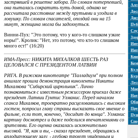
застрявшей в решетке забора. По словам потерпевшей,
Алг
она пыталась сократить путь домой, однако не
Дос
рассчитала расстояние между прутьями и угодила в
Дис
ловушку. По словам спасателей, опоздай они на 15
минут, женщина могла бы задохнуться.
Пуб
Слу
Винни-Пух: "Это потому, что у кого-то слишком узкие
Здо
норы!". Кролик: "Нет, это потому, что кто-то слишком
Инт
много ест!" (16:20)
Инт
Кни
ИМА-Пресс: НИКИТА МИХАЛКОВ ШЕСТЬ РАЗ
Ком
ЦЕЛОВАЛСЯ С ПРЕЗИДЕНТОМ ЛАТВИИ
Кул
РИГА. В рижском кинотеатре "Палладиум" при полном
Кур
аншлаге прошла демонстрация киноленты Никиты
Лес
Михалкова "Сибирский цирюльник". Лично
Мне
познакомиться с известным режиссером приехал даже
Нае
президент Латвии Гунтис Улманис. Перед началом
Общ
сеанса Михалков, троекратно расцеловавшись с высоким
гостем, попросил главу страны высказать свое мнение о
Пре
фильме, если тот, конечно, "досидит до конца". Улманис
Пуш
картину досмотрел и даже поделился впечатлениями со
Спо
зрителями. Его оценка оказалась исключительно
высокой. "Я, как и вы, - сказал президент, обращаясь к
аплодирующему залу, - глубоко тронут увиденным и