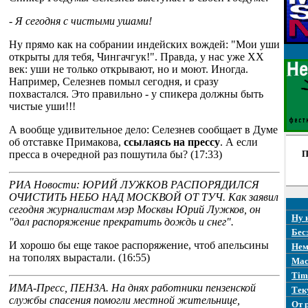
- Я сегодня с чистыми ушами!
Ну прямо как на собрании индейских вождей: "Мои уши
открыты для тебя, Чингачгук!". Правда, у нас уже XX
век: уши не только открывают, но и моют. Иногда.
Например, Селезнев помыл сегодня, и сразу
похвастался. Это правильно - у спикера должны быть
чистые уши!!!
А вообще удивительное дело: Селезнев сообщает в Думе
об отставке Примакова,
ссылаясь на прессу
. А если
пресса в очередной раз пошутила бы? (17:33)
П
РИА Новости: ЮРИЙ ЛУЖКОВ РАСПОРЯДИЛСЯ
ОЧИСТИТЬ НЕБО НАД МОСКВОЙ ОТ ТУЧ. Как заявил
сегодня журналистам мэр Москвы Юрий Лужков, он
Ну 
"дал распоряжение прекратить дождь и снег".
Бес
И хорошо бы еще такое распоряжение, чтоб апельсины
Нем
на тополях вырастали. (16:55)
Mac
Tim
ИМА-Пресс, ПЕНЗА. На днях работники пензенской
Тек
службы спасения помогли местной жительнице,
От 