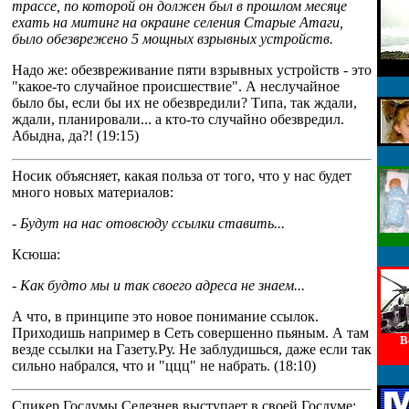
трассе, по которой он должен был в прошлом месяце
ехать на митинг на окраине селения Старые Атаги,
было обезврежено 5 мощных взрывных устройств.
Надо же: обезвреживание пяти взрывных устройств - это
"какое-то случайное происшествие". А неслучайное
было бы, если бы их не обезвредили? Типа, так ждали,
ждали, планировали... а кто-то случайно обезвредил.
Абыдна, да?! (19:15)
Носик объясняет, какая польза от того, что у нас будет
много новых материалов:
- Будут на нас отовсюду ссылки ставить...
Ксюша:
- Как будто мы и так своего адреса не знаем...
А что, в принципе это новое понимание ссылок.
Приходишь например в Сеть совершенно пьяным. А там
В
везде ссылки на Газету.Ру. Не заблудишься, даже если так
сильно набрался, что и "ццц" не набрать. (18:10)
Спикер Госдумы Селезнев выступает в своей Госдуме: