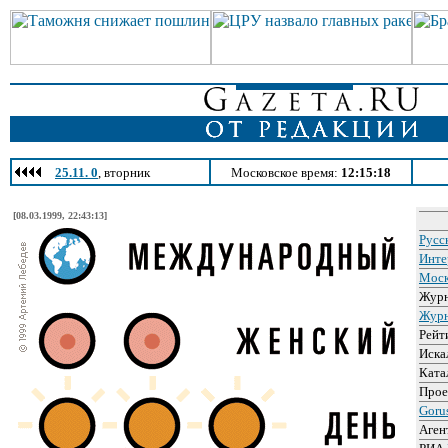
25.11. 0
, вторник
Московское время:
12:15:18
[08.03.1999, 22:43:13]
Русс
Инте
Моск
Жур
Журн
Рейт
Иска
Ката
Про
Goru
Аген