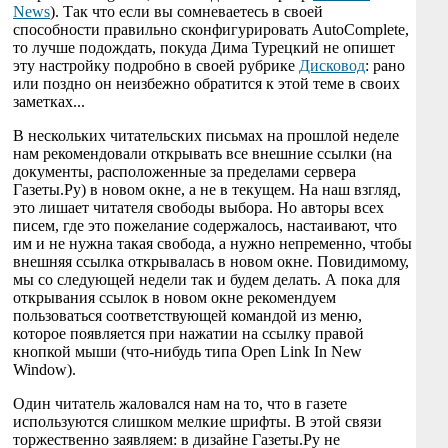
News
). Так что если вы сомневаетесь в своей
способности правильно сконфигурировать AutoComplete,
то лучше подождать, покуда Дима Турецкий не опишет
эту настройку подробно в своей рубрике
Дисковод
: рано
или поздно он неизбежно обратится к этой теме в своих
заметках...
В нескольких читательских письмах на прошлой неделе
нам рекомендовали открывать все внешние ссылки (на
документы, расположенные за пределами сервера
Газеты.Ру) в новом окне, а не в текущем. На наш взгляд,
это лишает читателя свободы выбора. Но авторы всех
писем, где это пожелание содержалось, настаивают, что
им и не нужна такая свобода, а нужно непременно, чтобы
внешняя ссылка открывалась в новом окне. Повидимому,
мы со следующей недели так и будем делать. А пока для
открывания ссылок в новом окне рекомендуем
пользоваться соответствующей командой из меню,
которое появляется при нажатии на ссылку правой
кнопкой мыши (что-нибудь типа Open Link In New
Window).
Один читатель жаловался нам на то, что в газете
используются слишком мелкие шрифты. В этой связи
торжественно заявляем: в дизайне Газеты.Ру не