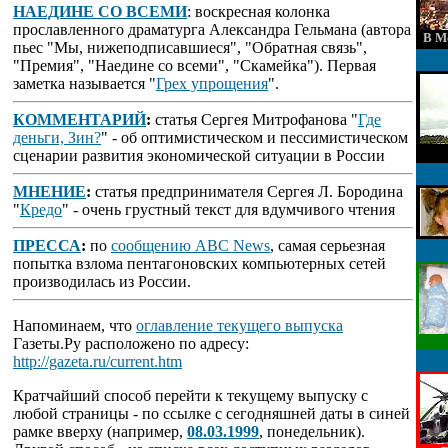
НАЕДИНЕ СО ВСЕМИ
: воскресная колонка
прославленного драматурга Александра Гельмана (автора
В М
пьес "Мы, нижеподписавшиеся", "Обратная связь",
"Премия", "Наедине со всеми", "Скамейка"). Первая
заметка называется "
Грех упрощения
".
КОММЕНТАРИЙ
:
статья Сергея Митрофанова "
Где
деньги, Зин?
" - об оптимистическом и пессимистическом
сценарии развития экономической ситуации в России
МНЕНИЕ
:
статья предпринимателя Сергея Л. Бородина
"
Кредо
" - очень грустный текст для вдумчивого чтения
ПРЕССА
:
по
сообщению ABC News
, самая серьезная
попытка взлома пентагоновских компьютерных сетей
производилась из России.
Напоминаем, что
оглавление текущего выпуска
Газеты.Ру расположено по адресу:
http://gazeta.ru/current.htm
Кратчайший способ перейти к текущему выпуску с
любой страницы - по ссылке с сегодняшней даты в синей
рамке вверху (например,
08.03.1999
, понедельник).