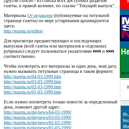
Другой способ - из списка всех доступных разделов
В
газеты, в правой колонке, по ссылке "Текущий выпуск".
Материалы
От редакции
(публикуемые на титульной
странице газеты) по мере устаревания архивируются
здесь:
http://gazeta.ru/editor/
Для просмотра предшествующих и последующих
выпусков (всей газеты или материалов в отдельных
рубриках) следует пользоваться указателями
и
соответственно.
Чтобы посмотреть все материалы за один день, зная дату,
нужно вызывать титульные страницы в таком формате:
http://gazeta.ru/04-03-1999.htm
http://gazeta.ru/03-03-1999.htm
http://gazeta.ru/02-03-1999.htm
http://gazeta.ru/01-03-1999.htm
Если нужно посмотреть только новости за определенный
день, поможет другой адрес:
http://gazeta.ru/daynews/04-03-1999/
Ну 
http://gazeta.ru/daynews/03-03-1999/
Бес
http://gazeta.ru/daynews/02-03-1999/
Не
http://gazeta.ru/daynews/01-03-1999/