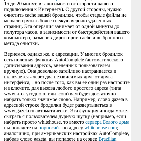
15 до 20 минут, в зависимости от скорости вашего
подключения к Интернету). С другой стороны, нужно
очистить cache вашей бродилки, чтобы старые файлы не
мешали грузить более свежую версию удаленных
страниц. Эта операция занимает от одной минуты до
полутора часов, в зависимости от быстродействия вашего
компьютера, размеров директории cache и выбранного
метода очистки.
Вернемся, однако же, к адресации. У многих бродилок
есть полезная функция AutoComplete (автоматического
дописывания адресов, введенных пользователем
вручную). Она довольно затейливо настраивается и
включается - через два независимых друг от друга
интерфейса, - но после того, как вы ее один раз настроите
и включите, для вызова любого простого адреса (типа
www.что_угодно.ru или .com) вам будет достаточно
набрать только значимое слово. Например, слово gazeta в
адресной строке бродилки будет развертываться в
www.gazeta.ru автоматически. Эта функция иногда может
сыграть с пользователем дурную шутку (например, если
набрать просто whitehouse, то вместо
сервера Белого дома
вы попадете на
порносайт
по адресу
whitehouse.com
;
аналогично, при американских настройках AutoComplete,
набрав слово gazeta, вы попадете на сервер
Brazilian