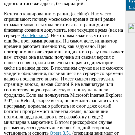
Пуш
одного и того же адреса, без вариаций.
Сп
Кстати о кэшировании страниц (caching). Нас часто
спрашивают: почему московское время в синей рамке
отражает момент захода читателя на страницу, а не
timestamp создания документа, или текущее время (как на
сервере
Эха Москвы
). Некоторым кажется, что это -
ошибка программирования. На самом деле, индикатор
времени работает именно так, как задумано. При
повторном вызове страницы индикатор сразу показывает
вам, откуда она взялась: получена ли свежая версия с
нашего сервера, или извлечена старая из директории
cache на вашем диске. В последнем случае вы не сможете
увидеть обновления, появившиеся на сервере со времени
вашего последнего визита. Имеет смысл перегрузить
страницу заново, нажав Control-R на клавиатуре или
соответствующую графическую кнопку на панели
бродилки. Если вы пользуетесь Microsoft Internet Explorer
3.0*, то Reload, скорее всего, не поможет: заставить эту
программу нормально работать не смог даже самый
богатый программист планеты Земля, вложивший
полмиллиарда долларов в ее разработку и еще 2
миллиарда в маркетинг. В этом прискорбном случае
рекомендуется сделать две вещи. С одной стороны,
установить и освоить
Opera 3.51
(операция занимает от