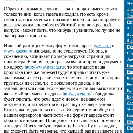
Mac
Обратите внимание, что вызывать по дате имеет смысл
Tim
только те дни, когда газета выходила (то есть кроме
Те
субботы, воскресенья и праздников). Если вы попробуете
От 
вызвать таким способом субботний или воскресный
Ал
выпуск - может быть, что-нибудь и увидите, но лучше не
Дос
экспериментировать.
Ди
Никакой разницы между форматами адреса
gazeta.ru
и
Пу
www.gazeta.ru
изначально не существует. Но она, к
Слу
сожалению, возникает по мере загрузки страниц для
Здо
просмотра. Если вы один раз вызвали и прочли документ
Инт
по адресу
http://www.gazeta.ru/
, то этот адрес ваша
Ин
бродилка (она же browser) будет впредь считать уже
знакомым, и все графические элементы станут повторно
Кн
грузиться из cache, т.е. с локального диска, а не
Ко
запрашиваться с нашего сервера. Но если вы вызовете тот
Ку
же самый документ с адреса
http://gazeta.ru/
- бродилка
Кур
будет считать, что речь идет о новом, незнакомом
Лес
документе, и затребует всю графику с сервера заново.
Мн
Если у вас медленная связь - с Интернетом вообще и с
нашим сервером в частности - на формат адреса стоит
Нае
обратить внимание. Проще всего это сделать с помощью
Об
закладок. Внеся любую страницу Газеты.Ру в закладки,
Пре
вы сможете быть уверены, что каждый раз вызываете ее с