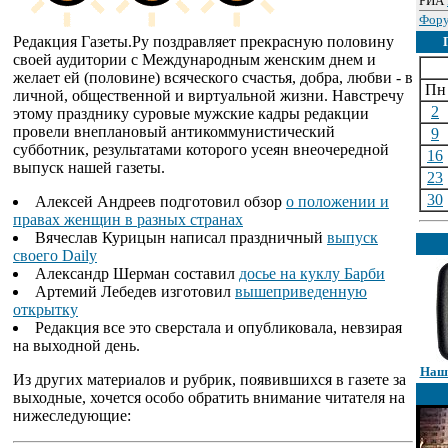
РИА
Фору
Редакция Газеты.Ру поздравляет прекрасную половину
своей аудитории с Международным женским днем и
желает ей (половине) всяческого счастья, добра, любви - в
Пн
личной, общественной и виртуальной жизни. Навстречу
2
этому празднику суровые мужские кадры редакции
провели внеплановый антикоммунистический
9
субботник, результатами которого усеян внеочередной
16
выпуск нашей газеты.
23
30
Алексей Андреев подготовил обзор
о положении и
правах женщин в разных странах
Вячеслав Курицын написал праздничный
выпуск
своего Daily
Александр Шерман составил
досье на куклу Барби
Артемий Лебедев изготовил
вышеприведенную
открытку
Редакция все это сверстала и опубликовала, невзирая
на выходной день.
Наши
Из других материалов и рубрик, появившихся в газете за
выходные, хочется особо обратить внимание читателя на
нижеследующие: