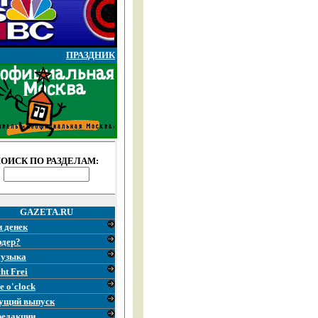
ПРАЗДНИК
ОИСК ПО РАЗДЕЛАМ:
GAZETA.RU
и денек
эдер?
узыка
ht Frei
e o'clock
ущий выпуск
редакции