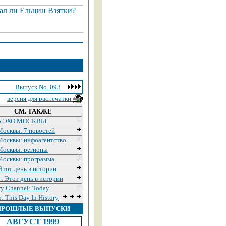
Выпуск No. 093
версия для распечатки
СМ. ТАКЖЕ
о ЭХО МОСКВЫ
Москвы: 7 новостей
Москвы: инфоагентство
Москвы: регионы
Москвы: программа
тот день в истории
: Этот день в истории
ry Channel: Today
: This Day In History
ПРОШЛЫЕ ВЫПУСКИ
АВГУСТ 1999