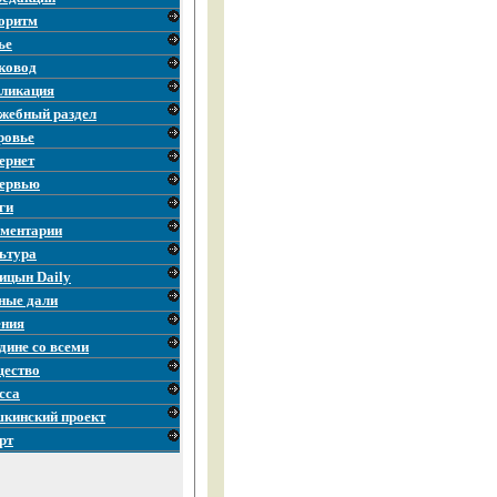
оритм
ье
ковод
ликация
жебный раздел
ровье
ернет
ервью
ги
ментарии
ьтура
ицын Daily
ные дали
ния
дине со всеми
ество
сса
кинский проект
рт