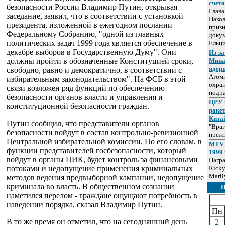
счет
безопасности России Владимир Путин, открывая
Глав
заседание, заявил, что в соответствии с установкой
Пакол
президента, изложенной в ежегодном послании
призн
Федеральному Собранию, "одной из главных
докум
политических задач 1999 года является обеспечение в
Ельц
декабре выборов в Государственную Думу". Они
Из-за
должны пройти в обозначенные Конституцией сроки,
Мина
ядер
свободно, равно и демократично, в соответствии с
Атом
избирательным законодательством". На ФСБ в этой
охра
связи возложен ряд функций по обеспечению
подр
безопасности органов власти и управления и
ЦРУ 
конституционной безопасности граждан.
раке
Кита
Путин сообщил, что представители органов
"Враг
безопасности войдут в состав контрольно-ревизионной
прежн
Центральной избирательной комиссии. По его словам, в
MTV 
функции представителей госбезопасности, который
1999 
войдут в органы ЦИК, будет контроль за финансовыми
Нагр
потоками и недопущение применения криминальных
Ricky
Maril
методов ведения предвыборной кампании, недопущение
криминала во власть. В общественном сознании
наметился перелом - граждане ощущают потребность в
наведении порядка, сказал Владимир Путин.
Пн
В то же время он отметил, что на сегодняшний день
2