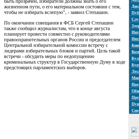
быть прозрачен, избиратели должны знать о его
Дис
жизненном пути, о его материальном состоянии с тем,
чтобы не избирать вслепую", - заявил Степашин.
Пуб
Слу
По окончании совещания в ФСБ Сергей Степашин
Здо
также сообщил журналистам, что в конце августа
Инт
планирует провести совместно с руководителями
Инт
правоохранительных органов России и председателем
Центральной избирательной комиссии встречу с
Кни
лидерами избирательных блоков и партий. Цель такой
Ком
встречи - обсудить меры по недопущению
Кул
криминальных структур в Государственную Думу в ходе
Кур
предстоящих парламентских выборов.
Лес
Мне
Нае
Общ
Пре
Пуш
Спо