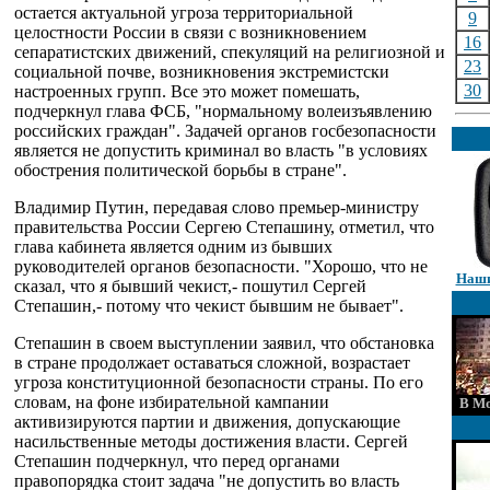
остается актуальной угроза территориальной
9
целостности России в связи с возникновением
16
сепаратистских движений, спекуляций на религиозной и
23
социальной почве, возникновения экстремистски
30
настроенных групп. Все это может помешать,
подчеркнул глава ФСБ, "нормальному волеизъявлению
российских граждан". Задачей органов госбезопасности
является не допустить криминал во власть "в условиях
обострения политической борьбы в стране".
Владимир Путин, передавая слово премьер-министру
правительства России Сергею Степашину, отметил, что
глава кабинета является одним из бывших
руководителей органов безопасности. "Хорошо, что не
Наши
сказал, что я бывший чекист,- пошутил Сергей
Степашин,- потому что чекист бывшим не бывает".
Степашин в своем выступлении заявил, что обстановка
в стране продолжает оставаться сложной, возрастает
угроза конституционной безопасности страны. По его
словам, на фоне избирательной кампании
В Мо
активизируются партии и движения, допускающие
насильственные методы достижения власти. Сергей
Степашин подчеркнул, что перед органами
правопорядка стоит задача "не допустить во власть