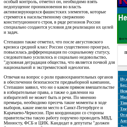
особый контроль, отметил он, необходимо взять
недопущение проникновения во власть
активизирующихся фашистских элементов, которые
стремятся к насильственному свержению
конституционного строя, в ряде регионов России
специально создаются условия для реализации их целей
и задач.
Степашин также отметил, что после августовского
кризиса средний класс России существенно проиграл,
повысилась дифференциация по социальному статусу,
П
следовательно усилилось и социально недовольство,
"духовная деградация общества, что является почвой для
национальной и экстремистской идеологии.
Отвечая на вопрос о роли правоохранительных органов
Ну 
в обеспечении безопасности предвыборной кампании,
Бес
Степашин заявил, что ни о каком прямом вмешательстве
Нем
в избирательные права, а также о давлении на
Mac
избирателей не может быть и речи. По мнению
премьера, необходимо пресечь такие моменты в ходе
Tim
выборов, какие имели место в Санкт-Петербурге и
Тек
Карачаево-Черкесии. При координации со стороны
От 
правительства такую работу поручено проводить МВД,
Алг
Минюсту, ФСБ и ЦИК. Кандидат в депутаты "должен
Дос