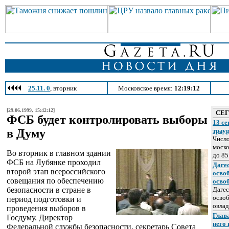
25.11. 0
, вторник
Московское время:
12:19:12
[29.06.1999, 15:42:12]
СЕ
ФСБ будет контролировать выборы
13 се
в Думу
трау
Число
моско
Во вторник в главном здании
до 85
ФСБ на Лубянке проходил
Даге
второй этап всероссийского
осво
совещания по обеспечению
осво
безопасности в стране в
Дагес
освоб
период подготовки и
овлад
проведения выборов в
Глава
Госдуму. Директор
него
Федеральной службы безопасности, секретарь Совета