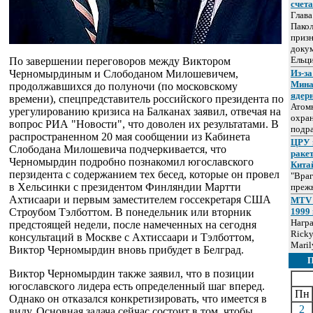
счет
Глав
Пакол
призн
докум
Ельц
По завершении переговоров между Виктором
Черномырдиным и Слободаном Милошевичем,
Из-за
Мина
продолжавшихся до полуночи (по московскому
ядер
времени), спецпредставитель российского президента по
Атом
урегулированию кризиса на Балканах заявил, отвечая на
охра
вопрос РИА "Новости", что доволен их результатами. В
подр
распространенном 20 мая сообщении из Кабинета
ЦРУ 
Слободана Милошевича подчеркивается, что
раке
Черномырдин подробно познакомил югославского
Кита
перзидента с содержанием тех бесед, которые он провел
"Враг
в Хельсинки с президентом Финляндии Мартти
прежн
Ахтисаари и первым заместителем госсекретаря США
MTV 
Строубом Тэлботтом. В понедельник или вторник
1999 
Нагр
предстоящей недели, после намеченных на сегодня
Ricky
консультаций в Москве с Ахтиссаари и Тэлботтом,
Maril
Виктор Черномырдин вновь прибудет в Белград.
Виктор Черномырдин также заявил, что в позиции
югославского лидера есть определенный шаг вперед.
Пн
Однако он отказался конкретизировать, что имеется в
2
виду. Основная задача сейчас состоит в том, чтобы