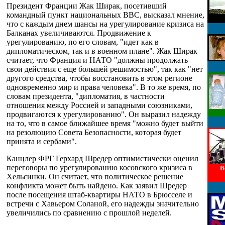
Президент Франции Жак Ширак, посетивший
командный пункт национальных ВВС, высказал мнение,
что с каждым днем шансы на урегулирование кризиса на
Балканах увеличиваются. Продвижение к
урегулированию, по его словам, "идет как в
дипломатическом, так и в военном плане". Жак Ширак
считает, что Франция и НАТО "должны продолжать
свои действия с еще большей решимостью", так как "нет
другого средства, чтобы восстановить в этом регионе
одновременно мир и права человека". В то же время, по
словам президента, "дипломатия, в частности
отношения между Россией и западными союзниками,
продвигаются к урегулированию". Он выразил надежду
на то, что в самое ближайшее время "можно будет выйти
на резолюцию Совета Безопасности, которая будет
принята и сербами".
Канцлер ФРГ Герхард Шредер оптимистически оценил
переговоры по урегулированию косовского кризиса в
В
Хельсинки. Он считает, что политическое решение
конфликта может быть найдено. Как заявил Шредер
после посещения штаб-квартиры НАТО в Брюсселе и
встречи с Хавьером Соланой, его надежды значительно
увеличились по сравнению с прошлой неделей.