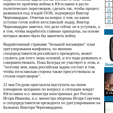
перевести проблему войны в Югославии в русло
9
политических переговоров, сделать так, чтобы процесс
16
развивался под эгидой ООН, подчеркнул Виктор
23
Черномырдин. Отвечая на вопрос о том, на какие
30
уступки готов пойти югославский лидер, Виктор
Черномырдин заметил, что дело сейчас не в уступках, а
в том, чтобы выработать главные принципы, на основе
которых можно было бы закончить войну.
Выработанный странами "большой восьмерки" план
урегулирования конфликта, по мнению
спецпредставителя российского президента, может
служить для этого лишь основой, и его надо развивать и
совершенствовать. Пока Белград не участвует в этом, и
Наши
"поэтому моя, наша российская задача состоит в том,
чтобы югославская сторона также присутствовала за
столом переговоров".
21 мая Госдума пригласила выступить на своем
пленарном заседании по вопросу о ситуации вокруг
В Мо
Югославии и.о. министра иностранных дел России
Игоря Иванова, и.о. министра обороны Игоря Сергеева
и спецпредставителя президента по урегулированию на
Балканах Виктора Черномырдина.