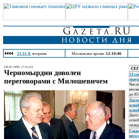
25.11. 0
, вторник
Московское время:
12:19:46
[20.05.1999, 17:11:21]
СЕ
Черномырдин доволен
13 се
переговорами с Милошевичем
трау
Число
моско
до 85
Даге
осво
осво
Дагес
освоб
овлад
Глава
него