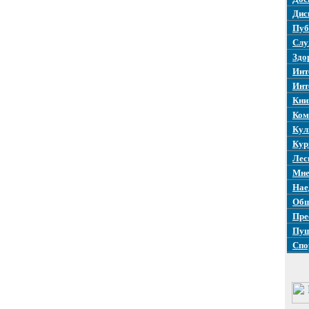
Дис
Пуб
Слу
Здо
Инт
Инт
Кни
Ком
Кул
Кур
Лес
Мне
Нае
Общ
Пре
Пуш
Спо