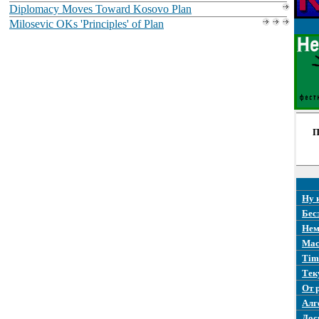
Diplomacy Moves Toward Kosovo Plan
Milosevic OKs 'Principles' of Plan
П
Ну 
Бес
Нем
Mac
Tim
Тек
От 
Алг
Дос