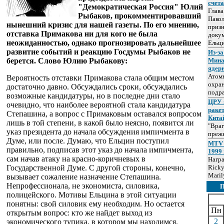
счет
"Демократическая Россия" Юлий
Глав
Рыбаков, прокомментировавший
Пакол
нынешний кризис для нашей газеты. По его мнению,
призн
отставка Примакова ни для кого не была
докум
неожиданностью, однако прогнозировать дальнейшее
Ельц
развитие событий и реакцию Госдумы Рыбаков не
Из-за
берется. Слово Юлию Рыбакову:
Мина
ядер
Атом
Вероятность отставки Примакова стала общим местом
охра
достаточно давно. Обсуждались сроки, обсуждались
подр
возможные кандидатуры, но в последне дни стало
ЦРУ 
очевидно, что наиболее вероятной стала кандидатура
раке
Степашина, а вопрос с Примаковым оставался вопросом
Кита
лишь в той степени, в какой было неясно, появится ли
"Враг
указ президента до начала обсуждения импичмента в
прежн
Думе, или после. Думаю, что Ельцин поступил
MTV 
правильно, подписав этот указ до начала импичмента,
1999 
сам начав атаку на красно-коричневых в
Нагр
Государственной Думе. С другой стороны, конечно,
Ricky
Maril
вызывает сожаление назначение Степашина.
Непрофессионала, не экономиста, силовика,
полицейского. Мотивы Ельцина в этой ситуации
понятны: свой силовик ему необходим. Но остается
Пн
открытым вопрос: кто же найдет выход из
2
экономического тупика, в котором мы находимся.