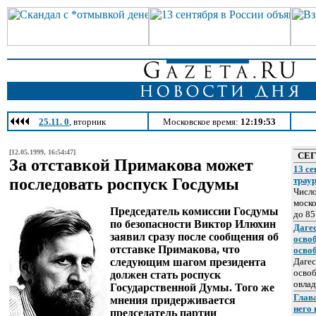
25.11. 0
, вторник
Московское время:
12:19:53
[12.05.1999, 16:54:47]
СЕ
За отставкой Примакова может
13 се
последовать роспуск Госдумы
трау
Число
моско
Председатель комиссии Госдумы
до 85
по безопасности Виктор Илюхин
Даге
заявил сразу после сообщения об
осво
отставке Примакова, что
осво
следующим шагом президента
Дагес
освоб
должен стать роспуск
овлад
Государственной Думы. Того же
Глава
мнения придерживается
него
председатель партии