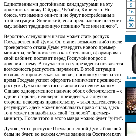
Единственными достойными кандидатурами на эту
9
должность я вижу Гайдара, Чубайса, Кириенко. Но
16
боюсь, что именно они-то и не будут востребованы в
23
этой ситуации. Явлинский, если предложение поступит
30
ему, займет традиционную позицию "все или ничего".
Вероятно, следующим шагом может стать роспуск
Государственной Думы. Он станет возможен либо после
троекратного отказа Думы утвердить нового премьер-
министра, либо после того как Степашин, сформировав
свой кабинет, поставит перед Госдумой вопрос о
доверии к нему. В случае отказа у президента появляется
возможность распустить парламент. В этой ситуации
возникает юридическая коллизия, поскольку если за это
Наши
время Госдума успеет оформить импичмент президенту,
роспуск Думы после этого становится невозможным.
Однако одновременное наличие обоих обстоятельств – с
одной стороны, недоверия президенту, а с другой
стороны недоверия правительству – законодательство не
регулирует. Здесь может возобладать право силы, здесь-
В Мо
то и может понадобиться свой "силовой" премьер-
министр. После этого и этого мавра можно будет "уйти".
Думаю, что в роспуске Государственной Думы большой
беды не будет, во всяком случае здание на Охотном ряду