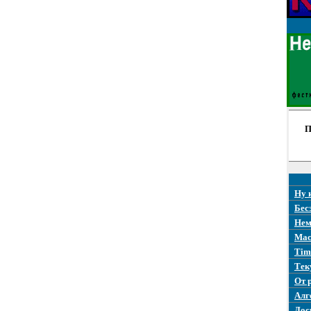
П
Ну 
Бес
Нем
Mac
Tim
Тек
От 
Алг
Дос