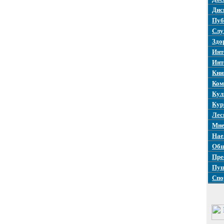
Дис
Пуб
Слу
Здо
Инт
Инт
Кни
Ком
Кул
Кур
Лес
Мне
Нае
Общ
Пре
Пуш
Спо