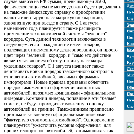
случае вывоза из РФ суммы, превышающей $500,
Дис
физическое лицо тем не менее должно будет предъявлять
на таможне банковскую справку о приобретении
Пуб
валюты или старую пассажирскую декларацию,
Слу
заполненную при въезде в страну. C 1 августа
Здо
нынешнего года планируется также расширить
Инт
применение технологической системы "зеленого"
Инт
коридора. Суть данной технологии заключается в
Кни
следующем: если гражданин не имеет товаров,
подлежащих письменному декларированию, он просто
Ком
идет через "зеленый" коридор, и "само это действие
Кул
является заявлением об отсутствии у пассажира
Кур
указанных товаров". С 1 августа начинает также
Лес
действовать новый порядок таможенного контроля в
Мне
отношении автомобилей, ввозимых фирмами-
Нае
импортерами. Новые правила призваны облегчить
порядок таможенного оформления импортных
Общ
автомобилей, ввозимых компаниями - официальными
Пре
дилерами. Компании-дилеры, попавшие в эти "белые"
Пуш
списки, не будут проходить таможенную оценку
Спо
автомобилей на границе. Таможенникам предписано
принимать заявленную официальными дилерами
"фактурную стоимость автомобилей". Одновременно
планируется "ужесточить условия оформления" для
прочих импортеров автомобилей, занимающихся так