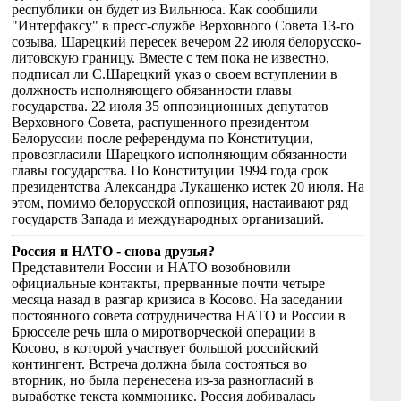
республики он будет из Вильнюса. Как сообщили
"Интерфаксу" в пресс-службе Верховного Совета 13-го
созыва, Шарецкий пересек вечером 22 июля белорусско-
литовскую границу. Вместе с тем пока не известно,
подписал ли С.Шарецкий указ о своем вступлении в
должность исполняющего обязанности главы
государства. 22 июля 35 оппозиционных депутатов
Верховного Совета, распущенного президентом
Белоруссии после референдума по Конституции,
провозгласили Шарецкого исполняющим обязанности
главы государства. По Конституции 1994 года срок
президентства Александра Лукашенко истек 20 июля. На
этом, помимо белорусской оппозиция, настаивают ряд
государств Запада и международных организаций.
Россия и НАТО - снова друзья?
Представители России и НАТО возобновили
официальные контакты, прерванные почти четыре
месяца назад в разгар кризиса в Косово. На заседании
постоянного совета сотрудничества НАТО и России в
Брюсселе речь шла о миротворческой операции в
Косово, в которой участвует большой российский
контингент. Встреча должна была состояться во
вторник, но была перенесена из-за разногласий в
выработке текста коммюнике. Россия добивалась