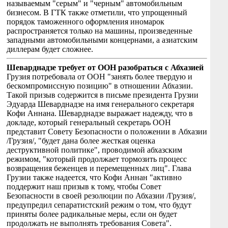
называемым "серым" и "черным" автомобильным
бизнесом. В ГТК также отметили, что упрощенный
порядок таможенного оформления иномарок
распространяется только на машины, произведенные
западными автомобильными концернами, а азиатским
диллерам будет сложнее.
Шеварднадзе требует от ООН разобраться с Абхазией
Грузия потребовала от ООН "занять более твердую и
бескомпромиссную позицию" в отношении Абхазии.
Такой призыв содержится в письме президента Грузии
Эдуарда Шеварднадзе на имя генерального секретаря
Кофи Аннана. Шеварднадзе выражает надежду, что в
докладе, который генеральный секретарь ООН
представит Совету Безопасности о положении в Абхазии
/Грузия/, "будет дана более жесткая оценка
деструктивной политике", проводимой абхазским
режимом, "который продолжает тормозить процесс
возвращения беженцев и перемещенных лиц". Глава
Грузии также надеется, что Кофи Аннан "активно
поддержит наш призыв к тому, чтобы Совет
Безопасности в своей резолюции по Абхазии /Грузия/,
предупредил сепаратистский режим о том, что будут
приняты более радикальные меры, если он будет
продолжать не выполнять требования Совета".