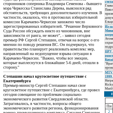
счет
сторонников соперника Владимира Семенова - бывшего
Глав
мэра Черкесска Станислава Дерева, выяснился ряд
Пакол
обстоятельств, требующих дополнительного изучения. В
призн
частности, оказалось, что в протоколах избирательной
докум
комиссии Карачаево-Черкесии занижено число
Ельц
зарегистрированных избирателей. "Решение Верховного
Из-за
Мина
Суда России обсуждать никто из чиновников, вне
ядер
зависимости от ранга, не может", - заявил сегодня
Атом
премьер РФ Сергей Степашин, отвечая на вопрос о его
охра
мнении по поводу решения ВС. Он подчеркнул, что
подр
правительство планирует реализовать комплекс мер,
ЦРУ 
направленный на недопущение взрыва ситуации в
раке
Карачаево-Черкесии. "Важно, чтобы все эмоции,
Кита
которые выплеснутся в ближайшие 5-6 дней, отошли в
"Враг
сторону."
прежн
MTV 
Степашин начал кругосветное путешествие с
1999 
Нагр
Екатеринбурга
Ricky
Премьер-министр Сергей Степашин начал свое
Maril
кругосветное путешествие с Екатеринбурга, где провел
сегодня совещание по проблемам социально-
экономического развития Свердловской области.
Затрагивались, в частности, вопросы общего
Пн
экономического развития региона, функционирования
2
военно-промышленного комплекса. Сегодня Степашин