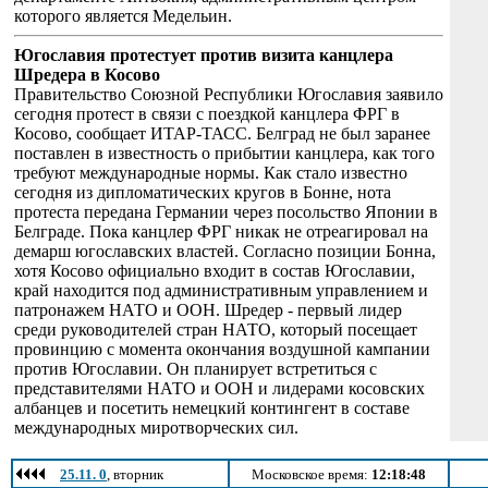
которого является Медельин.
Югославия протестует против визита канцлера
Шредера в Косово
Правительство Союзной Республики Югославия заявило
сегодня протест в связи с поездкой канцлера ФРГ в
Косово, сообщает ИТАР-ТАСС. Белград не был заранее
поставлен в известность о прибытии канцлера, как того
требуют международные нормы. Как стало известно
сегодня из дипломатических кругов в Бонне, нота
протеста передана Германии через посольство Японии в
Белграде. Пока канцлер ФРГ никак не отреагировал на
демарш югославских властей. Согласно позиции Бонна,
хотя Косово официально входит в состав Югославии,
край находится под административным управлением и
патронажем НАТО и ООН. Шредер - первый лидер
среди руководителей стран НАТО, который посещает
провинцию с момента окончания воздушной кампании
против Югославии. Он планирует встретиться с
представителями НАТО и ООН и лидерами косовских
албанцев и посетить немецкий контингент в составе
международных миротворческих сил.
25.11. 0
, вторник
Московское время:
12:18:48