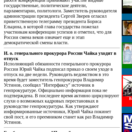
работе конференции принимают участие видные
государственные, политические деятели,
парламентарии, политологи. Заместитель руководителя
администрации президента Сергей Зверев огласил
приветственную телеграмму президента Бориса
Ельцина, в которой глава государства пожелал
участникам конференции успехов и отметил, что для
России смена веков означает еще и этап
демократической смены власти.
И. о. генерального прокурора России Чайка уходит в
отпуск
Исполняющий обязанности генерального прокурора
России Юрий Чайка подписал приказ о своем уходе в
отпуск на две недели. Руководить ведомством в это
время будет заместитель генпрокурора Владимир
Устинов, сообщил "Интерфаксу" источник в
генпрокуратуре. Официально информация пока не
подтверждена. В последнее время активно циркулируют
В
слухи о возможных кадровых перестановках в
руководстве генпрокуратуры. Как утверждают
информированные источники, Юрий Чайка покинет
свой пост, и его преемником станет как раз Владимир
Устинов.