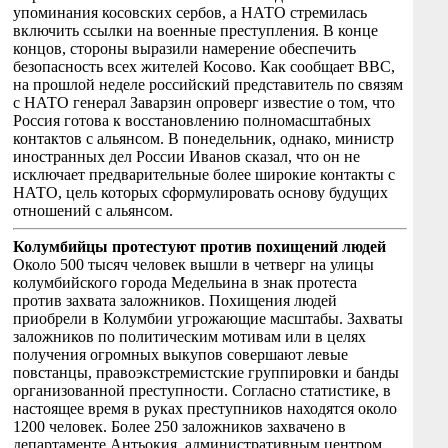
упоминания косовских сербов, а НАТО стремилась
включить ссылки на военные преступления. В конце
концов, стороны выразили намерение обеспечить
безопасность всех жителей Косово. Как сообщает BBC,
на прошлой неделе российский представитель по связям
с НАТО генерал Заварзин опроверг известие о том, что
Россия готова к восстановлению полномасштабных
контактов с альянсом. В понедельник, однако, министр
иностранных дел России Иванов сказал, что он не
исключает предварительные более широкие контакты с
НАТО, цель которых сформулировать основу будущих
отношений с альянсом.
Колумбийцы протестуют против похищений людей
Около 500 тысяч человек вышли в четверг на улицы
колумбийского города Медельина в знак протеста
против захвата заложников. Похищения людей
приобрели в Колумбии угрожающие масштабы. Захваты
заложников по политическим мотивам или в целях
получения огромных выкупов совершают левые
повстанцы, правоэкстремистские группировки и банды
организованной преступности. Согласно статистике, в
настоящее время в руках преступников находятся около
1200 человек. Более 250 заложников захвачено в
департаменте Антьокия, административным центром