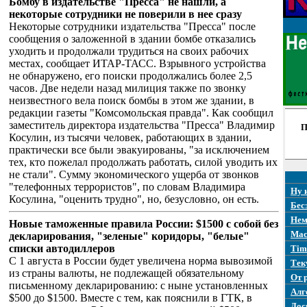
Бомбу в издательстве "Пресса" не нашли, а
некоторые сотрудники не поверили в нее сразу
Некоторые сотрудники издательства "Пресса" после
сообщения о заложенной в здании бомбе отказались
уходить и продолжали трудиться на своих рабочих
местах, сообщает ИТАР-ТАСС. Взрывного устройства
не обнаружено, его поиски продолжались более 2,5
часов. Две недели назад милиция также по звонку
неизвестного вела поиск бомбы в этом же здании, в
редакции газеты "Комсомольская правда". Как сообщил
заместитель директора издательства "Пресса" Владимир
П
Косулин, из тысячи человек, работающих в здании,
практически все были эвакуированы, "за исключением
тех, кто пожелал продолжать работать, силой уводить их
не стали". Сумму экономического ущерба от звонков
"телефонных террористов", по словам Владимира
Ну 
Косулина, "оценить трудно", но, безусловно, он есть.
Бес
Нем
Новые таможенные правила России: $1500 с собой без
Mac
декларирования, "зеленые" коридоры, "белые"
списки автодиллеров
Tim
С 1 августа в России будет увеличена норма вывозимой
Тек
из страны валюты, не подлежащей обязательному
От 
письменному декларированию: с ныне установленных
Алг
$500 до $1500. Вместе с тем, как пояснили в ГТК, в
Дос