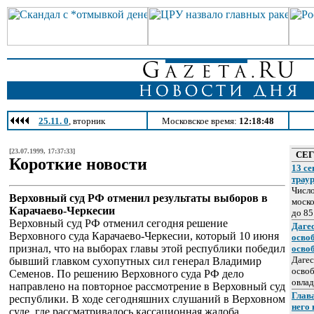
25.11. 0
, вторник
Московское время:
12:18:48
[23.07.1999, 17:37:33]
СЕ
Короткие новости
13 се
трау
Число
Верховный суд РФ отменил результаты выборов в
моско
Карачаево-Черкесии
до 85
Верховный суд РФ отменил сегодня решение
Даге
Верховного суда Карачаево-Черкесии, который 10 июня
осво
признал, что на выборах главы этой республики победил
осво
Дагес
бывший главком сухопутных сил генерал Владимир
освоб
Семенов. По решению Верховного суда РФ дело
овлад
направлено на повторное рассмотрение в Верховный суд
Глава
республики. В ходе сегодняшних слушаний в Верховном
него
суде, где рассматривалось кассационная жалоба