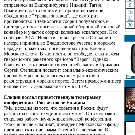
отправился из Екатеринбурга в Нижний Тагил.
9
Планируется, что он посетит производственное
16
объединение "Уралвагонзавод", где осмотрит
23
производство и технологии сборки полувагонов и
30
цистерн, а также посетит главный оборонный танковый
конвейер и участок сборки колесных эскалаторов. Как
сообщает РИА "Новости", в воскресенье Степашин
намерен принять во Владивостоке участие в морском
параде и торжествах, посвященных Дню Военно-
Морского флота. В частности, он отобедает с экипажем
гвардейского ракетного крейсера "Варяг". Однако
большую часть времени своего пребывания в Приморье
Сергей Степашин посвятит социально-экономическим
проблемам региона, перспективам развития и
Наши
реконструкции морских портов. Затем премьер-министр
направиться с деловым визитом в США.
Ельцин послал приветственную телеграмму
конференции "Россия после Ельцина"
"Мы исходим из того, что события в России будут
В Мо
развиваться конституционным путем". Об этом заявил,
открывая работу научно-практической конференции
"Россия после Ельцина", президент Московского фонда
президентских программ Евгений Савостьянов. В