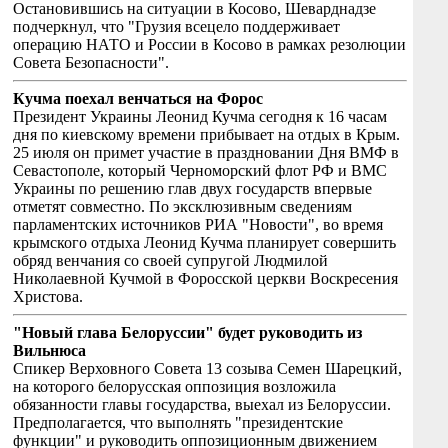
Остановившись на ситуации в Косово, Шеварднадзе
подчеркнул, что "Грузия всецело поддерживает
операцию НАТО и России в Косово в рамках резолюции
Совета Безопасности".
Кучма поехал венчаться на Форос
Президент Украины Леонид Кучма сегодня к 16 часам
дня по киевскому времени прибывает на отдых в Крым.
25 июля он примет участие в праздновании Дня ВМФ в
Севастополе, который Черноморский флот РФ и ВМС
Украины по решению глав двух государств впервые
отметят совместно. По эксклюзивным сведениям
парламентских источников РИА "Новости", во время
крымского отдыха Леонид Кучма планирует совершить
обряд венчания со своей супругой Людмилой
Николаевной Кучмой в Форосской церкви Воскресения
Христова.
"Новый глава Белоруссии" будет руководить из
Вильнюса
Спикер Верховного Совета 13 созыва Семен Шарецкий,
на которого белорусская оппозиция возложила
обязанности главы государства, выехал из Белоруссии.
Предполагается, что выполнять "президентские
функции" и руководить оппозиционным движением