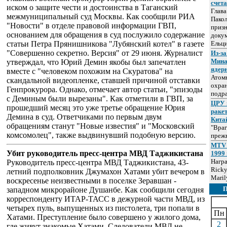
счет
иском о защите чести и достоинства в Таганский
Глав
межмуниципальный суд Москвы. Как сообщили РИА
Пакол
"Новости" в отделе правовой информации ГВП,
призн
основанием для обращения в суд послужило содержание
докум
статьи Петра Прянишникова "Лубянский котел" в газете
Ельц
"Совершенно секретно. Версия" от 29 июня. Журналист
Из-за
Мина
утверждал, что Юрий Демин якобы был запечатлен
ядер
вместе с "человеком похожим на Скуратова" на
Атом
скандальной видеопленке, ставшей причиной отставки
охра
Генпрокурора. Однако, отмечает автор статьи, "эпизоды
подр
с Деминым были вырезаны". Как отметили в ГВП, за
ЦРУ 
прошедший месяц это уже третье обращение Юрия
раке
Демина в суд. Ответчиками по первым двум
Кита
обращениям станут "Новые известия" и "Московский
"Враг
комсомолец", также выдвинувший подобную версию.
прежн
MTV 
Убит руководитель пресс-центра МВД Таджикистана
1999 
Нагр
Руководитель пресс-центра МВД Таджикистана, 43-
Ricky
летний подполковник Джумахон Хатами убит вечером в
Maril
воскресенье неизвестными в поселке Зеравшан -
западном микрорайоне Душанбе. Как сообщили сегодня
корреспонденту ИТАР-ТАСС в дежурной части МВД, из
четырех пуль, выпущенных из пистолета, три попали в
Пн
Хатами. Преступление было совершено у жилого дома,
2
где живут знакомые Хатами. Следователи МВД не