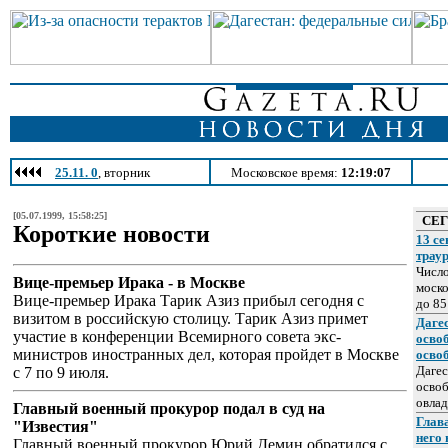
25.11. 0
, вторник
Московское время:
12:19:07
[05.07.1999, 15:58:25]
СЕ
Короткие новости
13 се
трау
Число
Вице-премьер Ирака - в Москве
моско
Вице-премьер Ирака Тарик Азиз прибыл сегодня с
до 85
визитом в российскую столицу. Тарик Азиз примет
Даге
участие в конференции Всемирного совета экс-
осво
министров иностранных дел, которая пройдет в Москве
осво
Дагес
с 7 по 9 июля.
освоб
овлад
Главный военный прокурор подал в суд на
Глава
"Известия"
него
Главный военный прокурор Юрий Демин обратился с