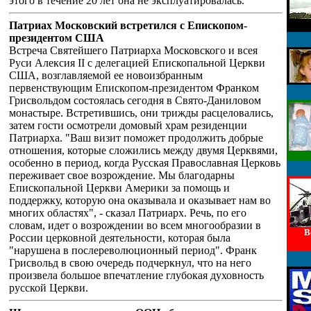
этого в течение 20 лет она не эксплуатировалась.
Патриах Московский встретился с Епископом-
президентом США
Встреча Святейшего Патриарха Московского и всея
Руси Алексия II с делегацией Епископальной Церкви
США, возглавляемой ее новоизбранным
первенствующим Епископом-президентом Франком
Грисвольдом состоялась сегодня в Свято-Даниловом
монастыре. Встретившись, они трижды расцеловались,
затем гости осмотрели домовый храм резиденции
Патриарха. "Ваш визит поможет продолжить добрые
отношения, которые сложились между двумя Церквями,
особенно в период, когда Русская Православная Церковь
переживает свое возрождение. Мы благодарны
Епископальной Церкви Америки за помощь и
поддержку, которую она оказывала и оказывает нам во
многих областях", - сказал Патриарх. Речь, по его
словам, идет о возрождении во всем многообразии в
В
России церковной деятельности, которая была
"нарушена в послереволюционный период". Франк
Грисвольд в свою очередь подчеркнул, что на него
произвела большое впечатление глубокая духовность
русской Церкви.