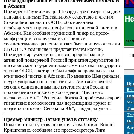
Шеварднадзе напишет в ООН об этнических чистках
в Абхазии
Президент Грузии Эдуард Шеварднадзе намерен на днях
направить письмо Генеральному секретарю и членам
Совета Безопасности ООН с обоснованием
необходимости признания фактов этнической чистки в
Абхазии. Как сообщил грузинский лидер на пресс-
конференции в понедельник в Тбилиси,
соответствующее решение может быть принято членами
СБ ООН, в том числе и представителем России.
Президент аргументировал свое предположение
П
активной поддержкой Россией принятия документов на
лиссабонском и будапештском саммитах глав государств-
членов ОБСЕ, в которых были зафиксированы факты
этнической чистки в Абхазии. По мнению Шеварднадзе,
неурегулированность конфликта в Абхазии является
Ну 
сегодня единственным препятствием для России к
Бес
подключению к проекту воссоздания "Великого
Нем
шелкового пути". "Решение абхазской проблемы откроет
Mac
гигантские возможности для перемещения грузов и
людских потоков с Севера на Юг", - подчеркнул он.
Tim
Тек
Премьер-министр Латвии ушел в отставку
От 
Подал в отставку глава правительства Латвии Вилис
Алг
Криштопанс, сообщила его пресс-секретарь Лига
Дос