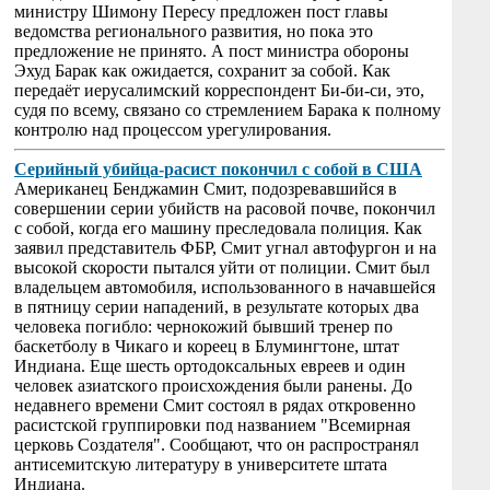
министру Шимону Пересу предложен пост главы
ведомства регионального развития, но пока это
предложение не принято. А пост министра обороны
Эхуд Барак как ожидается, сохранит за собой. Как
передаёт иерусалимский корреспондент Би-би-си, это,
судя по всему, связано со стремлением Барака к полному
контролю над процессом урегулирования.
Серийный убийца-расист покончил с собой в США
Американец Бенджамин Смит, подозревавшийся в
совершении серии убийств на расовой почве, покончил
с собой, когда его машину преследовала полиция. Как
заявил представитель ФБР, Смит угнал автофургон и на
высокой скорости пытался уйти от полиции. Смит был
владельцем автомобиля, использованного в начавшейся
в пятницу серии нападений, в результате которых два
человека погибло: чернокожий бывший тренер по
баскетболу в Чикаго и кореец в Блумингтоне, штат
Индиана. Еще шесть ортодоксальных евреев и один
человек азиатского происхождения были ранены. До
недавнего времени Смит состоял в рядах откровенно
расистской группировки под названием "Всемирная
церковь Создателя". Сообщают, что он распространял
антисемитскую литературу в университете штата
Индиана.