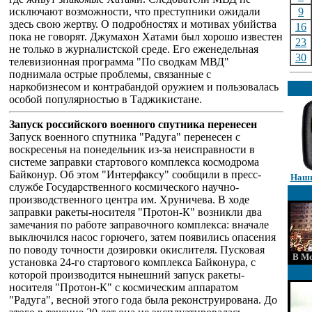
исключают возможности, что преступники ожидали
9
здесь свою жертву. О подробностях и мотивах убийства
16
пока не говорят. Джумахон Хатами был хорошо известен
23
не только в журналистской среде. Его еженедельная
30
телевизионная программа "По сводкам МВД"
поднимала острые проблемы, связанные с
наркобизнесом и контрабандой оружием и пользовалась
особой популярностью в Таджикистане.
Запуск российского военного спутника перенесен
Запуск военного спутника "Радуга" перенесен с
воскресенья на понедельник из-за неисправности в
системе заправки стартового комплекса космодрома
Байконур. Об этом "Интерфаксу" сообщили в пресс-
Наши
службе Государственного космического научно-
производственного центра им. Хруничева. В ходе
заправки ракеты-носителя "Протон-К" возникли два
замечания по работе заправочного комплекса: вначале
выключился насос горючего, затем появились опасения
по поводу точности дозировки окислителя. Пусковая
В Мо
установка 24-го стартового комплекса Байконура, с
которой производится нынешний запуск ракеты-
носителя "Протон-К" с космическим аппаратом
"Радуга", весной этого года была реконструирована. До