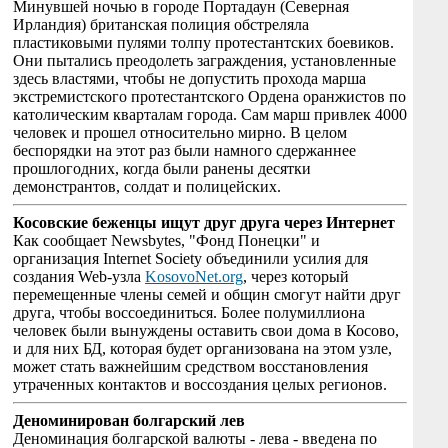
Минувшей ночью в городе Портадаун (Северная
Ирландия) британская полиция обстреляла
пластиковыми пулями толпу протестантских боевиков.
Они пытались преодолеть заграждения, установленные
здесь властями, чтобы не допустить прохода марша
экстремистского протестантского Ордена оранжистов по
католическим кварталам города. Сам марш привлек 4000
человек и прошел относительно мирно. В целом
беспорядки на этот раз были намного сдержаннее
прошлогодних, когда были ранены десятки
демонстрантов, солдат и полицейских.
Косовские беженцы ищут друг друга через Интернет
Как сообщает Newsbytes, "Фонд Понецки" и
организация Internet Society объединили усилия для
создания Web-узла
KosovoNet.org
, через который
перемещенные члены семей и общин смогут найти друг
друга, чтобы воссоединиться. Более полумиллиона
человек были вынуждены оставить свои дома в Косово,
и для них БД, которая будет организована на этом узле,
может стать важнейшим средством восстановления
утраченных контактов и воссоздания целых регионов.
Деноминирован болгарский лев
Деноминация болгарской валюты - лева - введена по