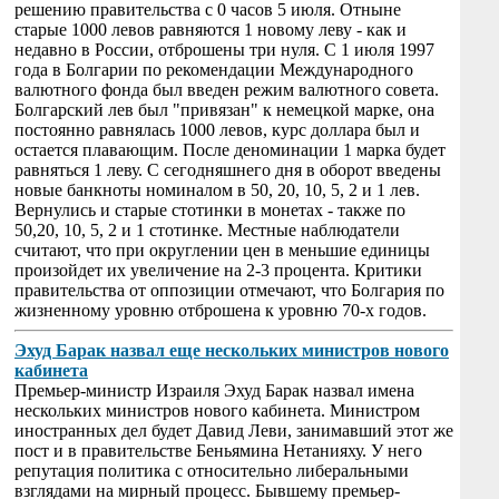
решению правительства с 0 часов 5 июля. Отныне
старые 1000 левов равняются 1 новому леву - как и
недавно в России, отброшены три нуля. С 1 июля 1997
года в Болгарии по рекомендации Международного
валютного фонда был введен режим валютного совета.
Болгарский лев был "привязан" к немецкой марке, она
постоянно равнялась 1000 левов, курс доллара был и
остается плавающим. После деноминации 1 марка будет
равняться 1 леву. С сегодняшнего дня в оборот введены
новые банкноты номиналом в 50, 20, 10, 5, 2 и 1 лев.
Вернулись и старые стотинки в монетах - также по
50,20, 10, 5, 2 и 1 стотинке. Местные наблюдатели
считают, что при округлении цен в меньшие единицы
произойдет их увеличение на 2-3 процента. Критики
правительства от оппозиции отмечают, что Болгария по
жизненному уровню отброшена к уровню 70-х годов.
Эхуд Барак назвал еще нескольких министров нового
кабинета
Премьер-министр Израиля Эхуд Барак назвал имена
нескольких министров нового кабинета. Министром
иностранных дел будет Давид Леви, занимавший этот же
пост и в правительстве Беньямина Нетанияху. У него
репутация политика с относительно либеральными
взглядами на мирный процесс. Бывшему премьер-