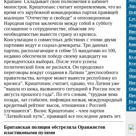
Крапане. Складывает свои полномочия и кабинет
Дис
министров. Криштопанс считает неприемлемым, что во
время его зарубежной командировки партия правящей
Пуб
коалиции "Отечеству и свободе" и оппозиционная
Слу
Народная партия заключили между собой в субботу
Здо
соглашение о сотрудничестве, объясняя это
Инт
необходимостью вывести страну из кризиса.
Инт
Консультации о совместных действиях с этими двумя
Кни
партиями ведут и социал-демократы. Три данных
партии, располагающие в сейме 55 мандатами из 100,
Ком
недавно обеспечили победу своему кандидату на
Кул
президентских выборах. После этого успеха
Кур
политический блок не распался. Он продолжил
Лес
переговоры вокруг создания в Латвии "дееспособного
Мне
правительства, которое может вывести республику из
Нае
кризиса". Криштопанс считает, однако, что Латвия уже
"вышла из шока, вызванного ситуацией в России после
Общ
августа прошлого года". По его словам, "трудная зима
Пре
позади, лат стабилен, инфляция низкая, международный
Пуш
кредитный рейтинг высок, отношения с Россией
Спо
улучшаются". Вилис Криштопанс - член партии
"Латвийский путь", правящей все последние девять лет.
Британская полиция обстреляла Оранжистов
пластиковыми пулями