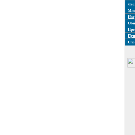
Лес
Мне
Нае
Общ
Пре
Пуш
Спо