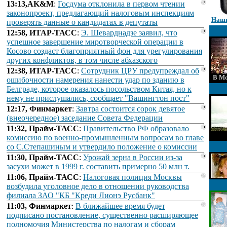
13:13,AK&M
:
Госдума отклонила в первом чтении
законопроект, предлагающий налоговым инспекциям
Наши
проверять данные о кандидатах в депутаты
12:58, ИТАР-ТАСС
:
Э. Шеварднадзе заявил, что
успешное завершение миротворческой операции в
Косово создаст благоприятный фон для урегулирования
других конфликтов, в том числе абхазского
12:38, ИТАР-ТАСС
:
Сотрудник ЦРУ предупреждал об
В Мо
ошибочности намерения нанести удар по зданию в
Белграде, которое оказалось посольством Китая, но к
нему не прислушались, сообщает "Вашингтон пост"
12:17, Финмаркет
:
Завтра состоится сорок девятое
(внеочередное) заседание Совета Федерации
11:32, Прайм-ТАСС
:
Правительство РФ образовало
комиссию по военно-промышленным вопросам во главе
со С.Степашиным и утвердило положение о комиссии
11:30, Прайм-ТАСС
:
Урожай зерна в России из-за
засухи может в 1999 г. составить примерно 50 млн т.
11:06, Прайм-ТАСС
:
Налоговая полиция Москвы
возбудила уголовное дело в отношении руководства
филиала ЗАО "КБ "Креди Лионэ Русбанк"
11:03, Финмаркет
:
В ближайшее время будет
подписано постановление, существенно расширяющее
полномочия Министерства по налогам и сборам