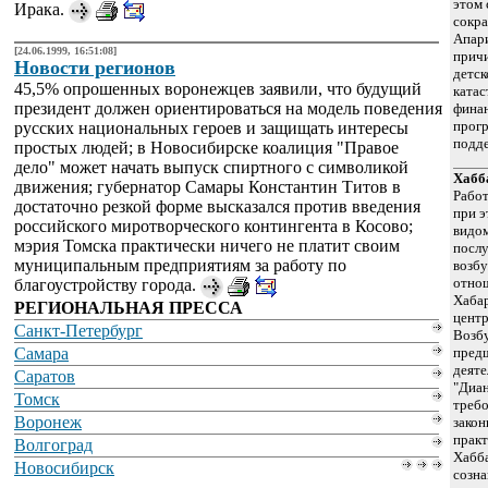
этом 
Ирака.
сокра
Апари
[24.06.1999, 16:51:08]
прич
Новости регионов
детск
45,5% опрошенных воронежцев заявили, что будущий
катас
президент должен ориентироваться на модель поведения
фина
прогр
русских национальных героев и защищать интересы
подде
простых людей; в Новосибирске коалиция "Правое
дело" может начать выпуск спиртного с символикой
Хабб
движения; губернатор Самары Константин Титов в
Работ
достаточно резкой форме высказался против введения
при 
российского миротворческого контингента в Косово;
видом
мэрия Томска практически ничего не платит своим
посл
муниципальным предприятиям за работу по
возбу
отно
благоустройству города.
Хабар
РЕГИОНАЛЬНАЯ ПРЕССА
центр
Санкт-Петербург
Возб
Самара
предш
деяте
Саратов
"Диан
Томск
требо
Воронеж
закон
практ
Волгоград
Хабба
Новосибирск
созна