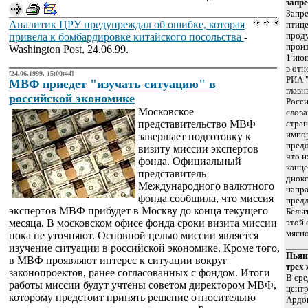
запр
Запре
Аналитик ЦРУ предупреждал об ошибке, которая
птице
прод
привела к бомбардировке китайского посольства
-
произ
Washington Post, 24.06.99.
1 июн
в отн
[24.06.1999, 15:00:44]
РИА 
МВФ приедет "изучать ситуацию" в
главн
российской экономике
Росси
Московское
слова
представительство МВФ
стран
импор
завершает подготовку к
предо
визиту миссии экспертов
что и
фонда. Официальный
канце
представитель
диокс
Международного валютного
напра
фонда сообщила, что миссия
предл
экспертов МВФ прибудет в Москву до конца текущего
Бельг
месяца. В московском офисе фонда сроки визита миссии
этой 
мясн
пока не уточняют. Основной целью миссии является
изучение ситуации в российской экономике. Кроме того,
Пьян
в МВФ проявляют интерес к ситуации вокруг
трех
законопроектов, ранее согласованных с фондом. Итоги
В сре
работы миссии будут учтены советом директором МВФ,
центр
которому предстоит принять решение относительно
Ардо