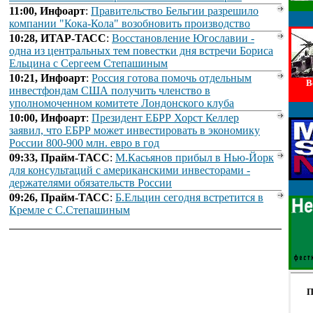
11:00, Инфоарт
:
Правительство Бельгии разрешило
компании "Кока-Кола" возобновить производство
10:28, ИТАР-ТАСС
:
Восстановление Югославии -
одна из центральных тем повестки дня встречи Бориса
Ельцина с Сергеем Степашиным
10:21, Инфоарт
:
Россия готова помочь отдельным
В
инвестфондам США получить членство в
уполномоченном комитете Лондонского клуба
10:00, Инфоарт
:
Президент ЕБРР Хорст Келлер
заявил, что ЕБРР может инвестировать в экономику
России 800-900 млн. евро в год
09:33, Прайм-ТАСС
:
М.Касьянов прибыл в Нью-Йорк
для консультаций с американскими инвесторами -
держателями обязательств России
09:26, Прайм-ТАСС
:
Б.Ельцин сегодня встретится в
Кремле с С.Степашиным
П