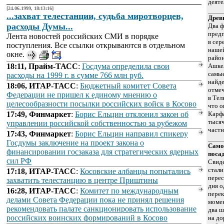
деяте
[24.06.1999, 18:13:16]
...захват телестанции, судьба миротворцев,
Древ
расходы Думы...
Два ф
пред
Лента новостей российских СМИ в порядке
в сер
поступления. Все ссылки открываются в отдельном
нашей
окне.
район
18:11, Прайм-ТАСС
:
Госдума определила свои
Ашкел
самые
расходы на 1999 г. в сумме 766 млн руб.
найде
18:06, ИТАР-ТАСС
:
Бюджетный комитет Совета
отмеч
Федерации не пришел к единому мнению о
в Тел
целесообразности посылки российских войск в Косово
что о
17:49, Финмаркет
:
Борис Ельцин отклонил закон об
Карфа
тысяч
управлении российской собственностью за рубежом
частн
17:43, Финмаркет
:
Борис Ельцин направил спикеру
Госдумы заключение на проект закона о
Само
финансировании госзаказа для стратегических ядерных
поса
сил РФ
Свид
стали
17:18, ИТАР-ТАСС
:
Косовские албанцы попытались
перес
захватить телестанцию в центре Приштины
дня о
16:28, ИТАР-ТАСС
:
Комитет по международным
перек
делами Совета Федерации пока не принял решения
момен
рекомендовать палате санкционировать использование
два ш
российских воинских формирований в Косово
на до