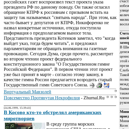
счаст
российских газет воспроизвел текст проекта указа
избеж
президента РФ по данному поводу. Он также огласил
улице
обращение КПРФ к россиянам с призывом встать на
колич
защиту так называемых "святынь народа". При этом, как
милиц
часто бывает у депутатов от КПРФ, Никифоренко не
воспл
назвал конкретные источники, откуда поступила
информация о предполагаемом выносе тела.
Счет
Представитель президента Котенков заметил, что "когда
швей
замо
выйдет указ, тогда будем читать", и предложил
В Шв
парламентариям не обращать внимания на газетные
денеж
провокации. Сегодня Дума, среди прочего, рассмотрит
ценно
во втором чтении проект федерального
этой
конституционного закона "О Государственном гимне
през
Российской Федерации". В первом чтении этот проект
Слоб
уже был принят в марте - согласно этому закону, в
Такой
качестве гимна России предлагается возродить старый
полиц
межд
Государственный гимн Советского Союза.
бывш
Виртуальный Мавзолей
также
Повсеместно Протянутая Некрофилия
- Zhurnal.Ru
члено
руков
[24.06.1999, 15:39:41]
В Косово кто-то обстрелял американских
Мини
прие
миротворцев
Мини
В среду группа морских
Коэн 