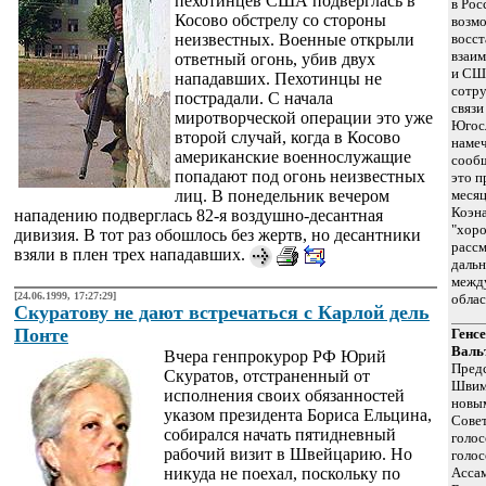
пехотинцев США подверглась в
в Рос
Косово обстрелу со стороны
возмо
неизвестных. Военные открыли
восс
взаи
ответный огонь, убив двух
и США
нападавших. Пехотинцы не
сотру
пострадали. С начала
связи
миротворческой операции это уже
Югосл
второй случай, когда в Косово
намеч
американские военнослужащие
сообщ
попадают под огонь неизвестных
это п
лиц. В понедельник вечером
месяц
Коэна
нападению подверглась 82-я воздушно-десантная
"хор
дивизия. В тот раз обошлось без жертв, но десантники
рассм
взяли в плен трех нападавших.
даль
между
[24.06.1999, 17:27:29]
облас
Скуратову не дают встречаться с Карлой дель
Понте
Генс
Валь
Вчера генпрокурор РФ Юрий
Предс
Скуратов, отстраненный от
Швим
исполнения своих обязанностей
новы
указом президента Бориса Ельцина,
Совет
собирался начать пятидневный
голос
рабочий визит в Швейцарию. Но
голос
никуда не поехал, поскольку по
Асса