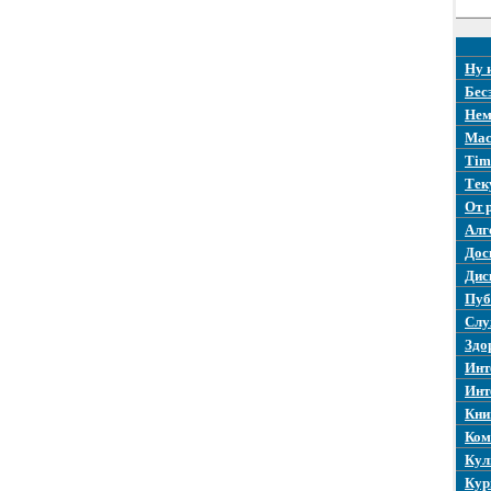
Ну 
Бес
Нем
Mac
Tim
Тек
От 
Алг
Дос
Дис
Пуб
Слу
Здо
Инт
Инт
Кни
Ком
Кул
Кур