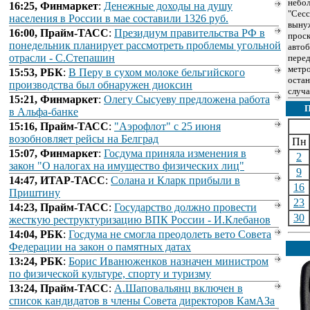
небо
16:25, Финмаркет
:
Денежные доходы на душу
"Сесс
населения в России в мае составили 1326 руб.
выну
16:00, Прайм-ТАСС
:
Президиум правительства РФ в
прос
понедельник планирует рассмотреть проблемы угольной
автоб
отрасли - С.Степашин
перед
метро
15:53, РБК
:
В Перу в сухом молоке бельгийского
остан
производства был обнаружен диоксин
случа
15:21, Финмаркет
:
Олегу Сысуеву предложена работа
в Альфа-банке
15:16, Прайм-ТАСС
:
"Аэрофлот" с 25 июня
возобновляет рейсы на Белград
Пн
15:07, Финмаркет
:
Госдума приняла изменения в
2
закон "О налогах на имущество физических лиц"
9
14:47, ИТАР-ТАСС
:
Солана и Кларк прибыли в
16
Приштину
23
14:23, Прайм-ТАСС
:
Государство должно провести
30
жесткую реструктуризацию ВПК России - И.Клебанов
14:04, РБК
:
Госдума не смогла преодолеть вето Совета
Федерации на закон о памятных датах
13:24, РБК
:
Борис Иванюженков назначен министром
по физической культуре, спорту и туризму
13:24, Прайм-ТАСС
:
А.Шаповальянц включен в
список кандидатов в члены Совета директоров КамАЗа