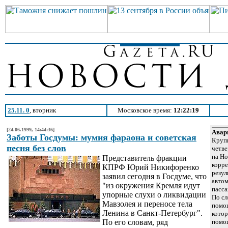
25.11. 0
, вторник
Московское время:
12:22:19
[24.06.1999, 14:44:36]
Авар
Заботы Госдумы: мумия фараона и советская
Крупн
песня без слов
четве
на Но
Представитель фракции
корре
КПРФ Юрий Никифоренко
резул
заявил сегодня в Госдуме, что
автом
"из окружения Кремля идут
пасса
упорные слухи о ликвидации
По сл
Мавзолея и переносе тела
помощ
Ленина в Санкт-Петербург".
котор
По его словам, ряд
помощ