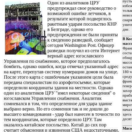
пусты
Один из аналитиков ЦРУ
избеж
предупреждал свое руководство о
тольк
возможной ошибке летчиков, в
нево
результате которой подверглось
снаря
ракетным ударам посольство КНР
уничт
в Белграде, однако его
дне.
предупреждения не были приняты
В Ко
к сведению разведкой, сообщает
масс
сегодня Washington Post. Офицер
Фран
разведки получил из сети Интернет
соста
верный адрес югославского
обнар
Управления по cнабжению, которое предполагалось
массо
бомбить, однако ошибся, когда отмечал указанный адрес
остан
на карте, перепутав систему нумерации домов на улице.
180 ч
сред
После этого карта с ошибочным указанием цели была
франц
передана специалистам по аэрофотосъемке, которые
генер
определили координаты здания на местности. Однако
захор
один из аналитиков ЦРУ "имел некоторые сведения" о
прибы
югославском Управлении снабжения. Аналитик
выста
сомневался в том, что определенное для удара здание
мирот
выбрано верно. Но его сомнения так и не дошли до
начал
высшего командования - удар был нанесен в точности по
здесь
десят
тем координатам, которые определило ЦРУ. Там
оказалось китайское посольство. Китай до сих пор
Мясо 
считает объяснения и извинения США недостаточными.