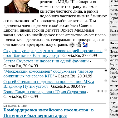
Валь
решению МИДа Швейцарии он
должн
может посетить страну только в
исте
качестве частного лица, а рамки
генер
подобного частного визита "лишают
Европ
его возможности" проводить рабочие встречи. Тем
Даниэ
временем член парламентской ассамблеи Совета
извес
Европы, швейцарский депутат Эрнест Мюллеман
Валь
заявил, что что швейцарское правительство имеет право
росси
вмешаться в деятельность генерального прокурора, если
На о
она наносит вред престижу страны.
отвед
Скуратов утверждает, что за провокацией против него
Италь
стоят близкие к Ельцину люди
- Gazeta.Ru, 27.04.99
гражд
карту
Завтра Скуратов не назовет ни одной фамилии
-
Адриа
Gazeta.Ru, 20.04.99
сбро
"Московский комсомолец" обслуживает "заговор
бомб
обиженных генералов КГБ"
- Gazeta.Ru, 20.04.99
ходе 
Югос
Сергей Степашин поддался на провокацию МК, а
вечер
Владимир Путин устоял
- Gazeta.Ru, 09.04.99
минис
Борис Ельцин снова уволил Юрия Скуратова
-
Общее
Gazeta.Ru, 02.04.99
Траль
бере
[24.06.1999, 17:14:34]
продо
Бомбардировка китайского посольства: в
"упав
Интернете был верный адрес
бомбы