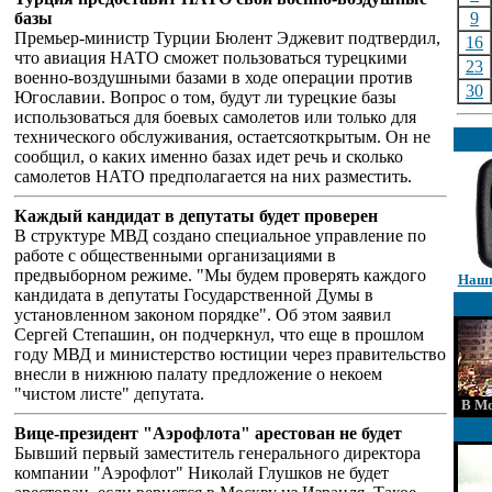
базы
9
Премьер-министр Турции Бюлент Эджевит подтвердил,
16
что авиация НАТО сможет пользоваться турецкими
23
военно-воздушными базами в ходе операции против
30
Югославии. Вопрос о том, будут ли турецкие базы
использоваться для боевых самолетов или только для
технического обслуживания, остаетсяоткрытым. Он не
сообщил, о каких именно базах идет речь и сколько
самолетов НАТО предполагается на них разместить.
Каждый кандидат в депутаты будет проверен
В структуре МВД создано специальное управление по
работе с общественными организациями в
предвыборном режиме. "Мы будем проверять каждого
Наши
кандидата в депутаты Государственной Думы в
установленном законом порядке". Об этом заявил
Сергей Степашин, он подчеркнул, что еще в прошлом
году МВД и министерство юстиции через правительство
внесли в нижнюю палату предложение о некоем
"чистом листе" депутата.
В Мо
Вице-президент "Аэрофлота" арестован не будет
Бывший первый заместитель генерального директора
компании "Аэрофлот" Николай Глушков не будет