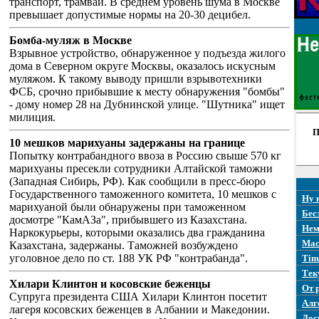
транспорт, трамваи. В среднем уровень шума в Москве
превышает допустимые нормы на 20-30 децибел.
Бомба-муляж в Москве
Взрывное устройство, обнаруженное у подъезда жилого
дома в Северном округе Москвы, оказалось искусным
муляжом. К такому выводу пришли взрывотехники
ФСБ, срочно прибывшие к месту обнаружения "бомбы"
- дому номер 28 на Дубнинской улице. "Шутника" ищет
милиция.
П
10 мешков марихуаны задержаны на границе
Попытку контрабандного ввоза в Россию свыше 570 кг
марихуаны пресекли сотрудники Алтайской таможни
(Западная Сибирь, РФ). Как сообщили в пресс-бюро
Государственного таможенного комитета, 10 мешков с
Ну 
марихуаной были обнаружены при таможенном
Бес
досмотре "КамАЗа", прибывшего из Казахстана.
Нем
Наркокурьеры, которыми оказались два гражданина
Mac
Казахстана, задержаны. Таможней возбуждено
уголовное дело по ст. 188 УК РФ "контрабанда".
Tim
Тек
Хилари Клинтон и косовские беженцы
От 
Супруга президента США Хилари Клинтон посетит
Алг
лагеря косовских беженцев в Албании и Македонии.
Дос