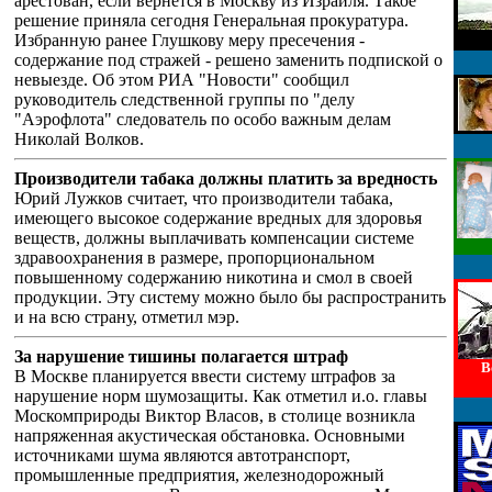
арестован, если вернется в Москву из Израиля. Такое
решение приняла сегодня Генеральная прокуратура.
Избранную ранее Глушкову меру пресечения -
содержание под стражей - решено заменить подпиской о
невыезде. Об этом РИА "Новости" сообщил
руководитель следственной группы по "делу
"Аэрофлота" следователь по особо важным делам
Николай Волков.
Производители табака должны платить за вредность
Юрий Лужков считает, что производители табака,
имеющего высокое содержание вредных для здоровья
веществ, должны выплачивать компенсации системе
здравоохранения в размере, пропорциональном
повышенному содержанию никотина и смол в своей
продукции. Эту систему можно было бы распространить
и на всю страну, отметил мэр.
За нарушение тишины полагается штраф
В
В Москве планируется ввести систему штрафов за
нарушение норм шумозащиты. Как отметил и.о. главы
Москомприроды Виктор Власов, в столице возникла
напряженная акустическая обстановка. Основными
источниками шума являются автотранспорт,
промышленные предприятия, железнодорожный