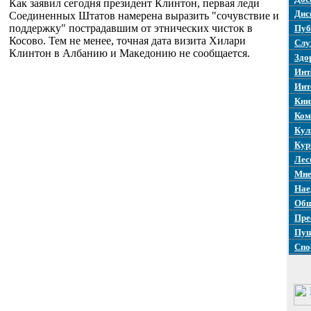
Как заявил сегодня президент Клинтон, первая леди
Дис
Соединенных Штатов намерена выразить "сочувствие и
поддержку" пострадавшим от этнических чисток в
Пуб
Косово. Тем не менее, точная дата визита Хилари
Слу
Клинтон в Албанию и Македонию не сообщается.
Здо
Инт
Инт
Кни
Ком
Кул
Кур
Лес
Мне
Нае
Общ
Пре
Пуш
Спо