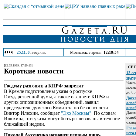
25.11. 0
, вторник
Московское время:
12:19:54
[12.05.1999, 17:29:13]
СЕ
Короткие новости
13 се
трау
Число
Госдуму разгонят, а КПРФ запретят
моско
В Кремле подготовлены указы о роспуске
до 85
Государственной думы, а также о запрете КПРФ и
Даге
других оппозиционных объединений, заявил
осво
председатель думского Комитета по безопасности
осво
Дагес
Виктор Илюхин, сообщает
"Эхо Москвы"
. По словам
освоб
Илюхина, эти указы могут быть реализованы в течение
овлад
ближайшей недели.
Глава
него
Николай Аксененко назначен первым вице-