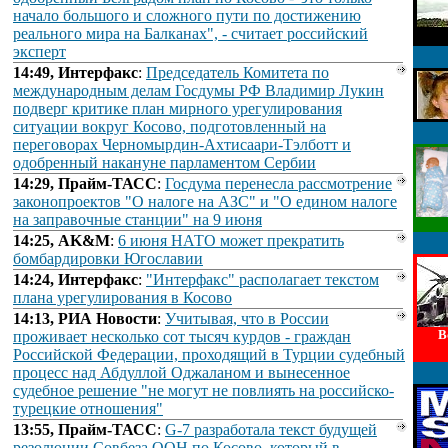
начало большого и сложного пути по достижению
реального мира на Балканах", - считает российский
эксперт
14:49, Интерфакс
:
Председатель Комитета по
международным делам Госдумы РФ Владимир Лукин
подверг критике план мирного урегулирования
ситуации вокруг Косово, подготовленный на
переговорах Черномырдин-Ахтисаари-Тэлботт и
одобренный накануне парламентом Сербии
14:29, Прайм-ТАСС
:
Госдума перенесла рассмотрение
законопроектов "О налоге на АЗС" и "О едином налоге
на заправочные станции" на 9 июня
14:25, AK&M
:
6 июня НАТО может прекратить
бомбардировки Югославии
14:24, Интерфакс
:
"Интерфакс" располагает текстом
плана урегулирования в Косово
14:13, РИА Новости
:
Учитывая, что в России
В
проживает несколько сот тысяч курдов - граждан
Российской Федерации, проходящий в Турции судебный
процесс над Абдуллой Оджаланом и вынесенное
судебное решение "не могут не повлиять на российско-
турецкие отношения"
13:55, Прайм-ТАСС
:
G-7 разработала текст будущей
резолюции Совбеза ООН по Косово, который в