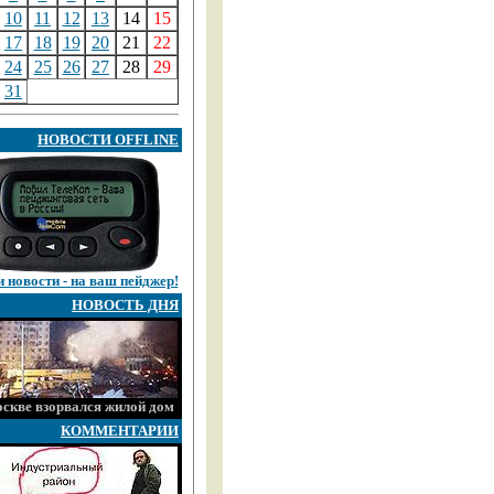
10
11
12
13
14
15
17
18
19
20
21
22
24
25
26
27
28
29
31
НОВОСТИ OFFLINE
 новости - на ваш пейджер!
НОВОСТЬ ДНЯ
скве взорвался жилой дом
КОММЕНТАРИИ