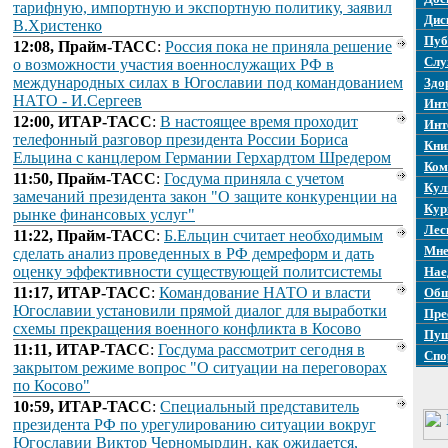
тарифную, импортную и экспортную политику, заявил
Дис
В.Христенко
Пуб
12:08, Прайм-ТАСС
:
Россия пока не приняла решение
Слу
о возможности участия военнослужащих РФ в
международных силах в Югославии под командованием
Здо
НАТО - И.Сергеев
Инт
12:00, ИТАР-ТАСС
:
В настоящее время проходит
Инт
телефонный разговор президента России Бориса
Кни
Ельцина с канцлером Германии Герхардтом Шредером
Ком
11:50, Прайм-ТАСС
:
Госдума приняла с учетом
Кул
замечаний президента закон "О защите конкуренции на
Кур
рынке финансовых услуг"
Лес
11:22, Прайм-ТАСС
:
Б.Ельцин считает необходимым
Мне
сделать анализ проведенных в РФ демреформ и дать
оценку эффективности существующей политсистемы
Нае
11:17, ИТАР-ТАСС
:
Командование НАТО и власти
Общ
Югославии установили прямой диалог для выработки
Пре
схемы прекращения военного конфликта в Косово
Пуш
11:11, ИТАР-ТАСС
:
Госдума рассмотрит сегодня в
Спо
закрытом режиме вопрос "О ситуации на переговорах
по Косово"
10:59, ИТАР-ТАСС
:
Специальный представитель
президента РФ по урегулированию ситуации вокруг
Югославии Виктор Черномырдин, как ожидается,