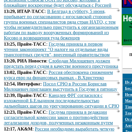
ближайшее воскресенье будет обсуждаться с Россией
13:29, ИТАР-ТАСС
:
В Белград в субботу, 5 июня,
прибывает по согласованию с югославской стороной
группа военных специалистов ряда стран НАТО, с тем
чтобы незамедлительно приступить к организационным
работам по выводу вооруженных формирований из
Косово и возвращения туда беженцев
13:25, Прайм-ТАСС
:
Госдума приняла в первом
чтении законопроект "О налоге на отдельные виды
транспортных средств", внесенный правительством
П
13:20, РИА Новости
:
Слободан Милошевич должен
предстать перед судом в качестве военного преступника
13:02, Прайм-ТАСС
:
Россия обеспокоена снижением
курса евро на финансовых рынках - В.Христенко
Ну 
12:54, Интерфакс
:
Посол СРЮ в России Борислав
Бес
Милошевич приглашен выступить в Госдуме в пятницу
Нем
12:39, Прайм-ТАСС
:
Канцлер ФРГ согласился с
изложенной Б.Ельцином последовательностью
Mac
дальнейших шагов по урегулированию ситуации в СРЮ
Tim
12:23, Прайм-ТАСС
:
Госдума приняла в редакции
Тек
согласительной комиссии закон о противодействии
От 
легализации доходов, полученных незаконным путем
Алг
12:17, AK&M
:
России необходимо выработать четкую
Дос