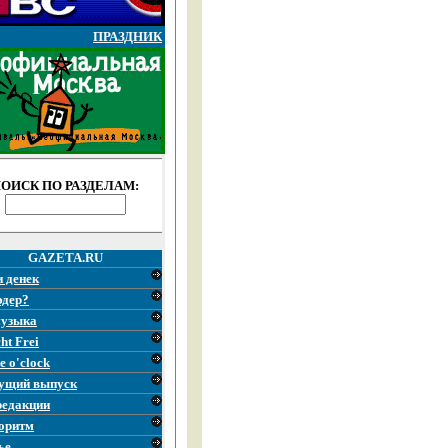
ПРАЗДНИК
ОИСК ПО РАЗДЕЛАМ:
GAZETA.RU
и денек
эдер?
узыка
ht Frei
e o'clock
ущий выпуск
редакции
оритм
ье