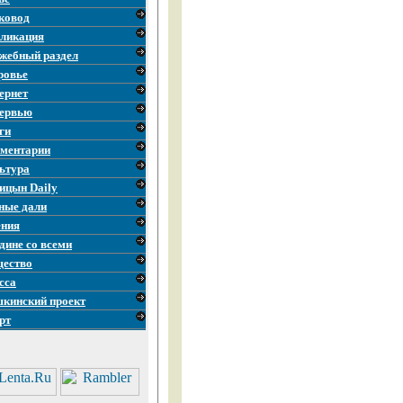
ковод
ликация
жебный раздел
ровье
ернет
ервью
ги
ментарии
ьтура
ицын Daily
ные дали
ния
дине со всеми
ество
сса
кинский проект
рт