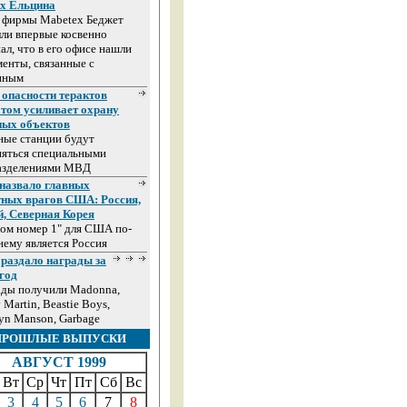
ах Ельцина
а фирмы Mabetex Беджет
ли впервые косвенно
ал, что в его офисе нашли
енты, связанные с
иным
 опасности терактов
том усиливает охрану
ных объектов
ные станции будут
няться специальными
азделениями МВД
назвало главных
тных врагов США: Россия,
й, Северная Корея
ом номер 1" для США по-
ему является Россия
раздало награды за
год
ады получили Madonna,
 Martin, Beastie Boys,
yn Manson, Garbage
ПРОШЛЫЕ ВЫПУСКИ
АВГУСТ 1999
Вт
Ср
Чт
Пт
Сб
Вс
3
4
5
6
7
8