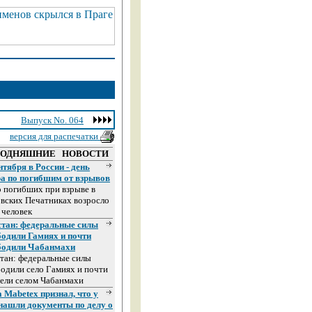
Выпуск No. 064
версия для распечатки
ГОДНЯШНИЕ НОВОСТИ
нтября в России - день
ра по погибшим от взрывов
 погибших при взрыве в
вских Печатниках возросло
 человек
стан: федеральные силы
бодили Гамиях и почти
бодили Чабанмахи
тан: федеральные силы
одили село Гамиях и почти
ели селом Чабанмахи
 Mabetex признал, что у
 нашли документы по делу о