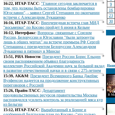
16:22, ИТАР-ТАСС
:
"Главное сегодня заключается в
9
том, что должны быть остановлены бомбардировки
16
Югославии", - заявил Сергей Степашин по окончании
23
встречи с Александром Лукашенко
30
16:16, ИТАР-ТАСС
:
Внеочередная встреча глав МИД
"восьмерки" по Косово пройдет 6 июня в Кельне
16:12, Интерфакс
:
Вопросы, связанные с Союзом
России, Белоруссии и Югославии "были затронуты
лишь в общих чертах" на встрече премьера РФ Сергей
Степашина с президентом Белоруссии Александром
Лукашенко в пятницу в Минске
15:51, РИА Новости
:
Президент России Борис Ельцин
своим распоряжением объявил благодарность
Наши
коллективу Российской Академии наук за большой вклад
в развитие отечественной науки и в связи с 275-летием
15:39, AK&M
:
Президент Всемирного Банка Джеймс
Вулфенсон надеется на продолжение конструктивных
переговоров с Россией
15:26, Прайм-ТАСС
:
Департамент
В Мо
продовольственных ресурсов правительства Москвы
распорядился усилить контроль за реализацией мяса кур
из Бельгии
15:12, ИТАР-ТАСС
:
Выработанный в Бонне и
одобренный Белградом план по Косово -"это только