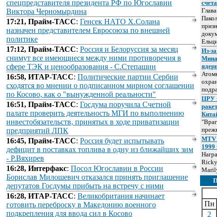
спецпредставителя президента РФ по Югославии
счет
Глав
Виктора Черномырдина
Пакол
17:21, Прайм-ТАСС
:
Генсек НАТО Х.Солана
призн
назначен представителем Евросоюза по внешней
докум
политике
Ельц
17:12, Прайм-ТАСС
:
Россия и Белоруссия за месяц
Из-за
снимут все имеющиеся между ними противоречия в
Мина
сфере ТЭК и ценообразования - С.Степашин
ядер
Атом
16:58, ИТАР-ТАСС
:
Политические партии Сербии
охра
сходятся во мнении о подписанном мирном соглашении
подр
по Косово, как о "вынужденной реальности"
ЦРУ 
16:51, Прайм-ТАСС
:
Госдума поручила Счетной
раке
палате проверить деятельность МГИ по выполнению
Кита
инвестобязательств, принятых в ходе приватизации
"Враг
прежн
предприятий ЛПК
MTV 
16:45, Прайм-ТАСС
:
Россия будет испытывать
1999 
дефицит в поставках топлива в одну из ближайших зим
Нагр
- Р.Вяхирев
Ricky
16:28, Интерфакс
:
Посол Югославии в России
Maril
Борислав Милошевич отказался принять приглашение
депутатов Госдумы прибыть на встречу с ними
16:28, ИТАР-ТАСС
:
Великобритания начинает
Пн
готовить переброску в Македонию военного
подкрепления для ввода сил в Косово
2