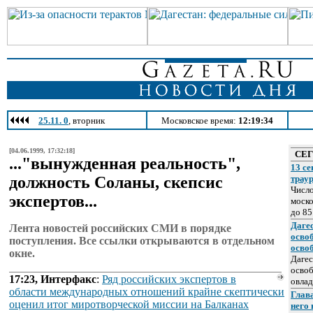
25.11. 0
, вторник
Московское время:
12:19:34
[04.06.1999, 17:32:18]
СЕ
..."вынужденная реальность",
13 се
должность Соланы, скепсис
трау
Число
экспертов...
моско
до 85
Даге
Лента новостей российских СМИ в порядке
осво
поступления. Все ссылки открываются в отдельном
осво
окне.
Дагес
освоб
17:23, Интерфакс
:
Ряд российских экспертов в
овлад
области международных отношений крайне скептически
Глава
оценил итог миротворческой миссии на Балканах
него