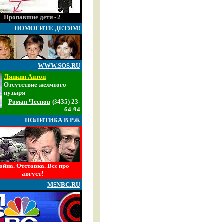
Пропавшие дети - 2
ПОМОГИТЕ ДЕТЯМ!
WWW.SOS.RU
Ляпкин Антон
Отсутствие желчного
пузыря
Роман Чеснов
(3435) 23-
64-94
ПОЛИТИКА В РЖ
ойна. Отставка. Все про
август!
MSNBC.RU