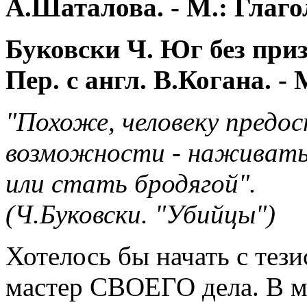
А.Шаталова. - М.: Глагол,
Буковски Ч. Юг без приз
Пер. с англ. В.Когана. - М
"Похоже, человеку предо
возможности - наживатьс
или стать бродягой".
(Ч.Буковски. "Убийцы")
Хотелось бы начать с тези
мастер СВОЕГО дела. В м