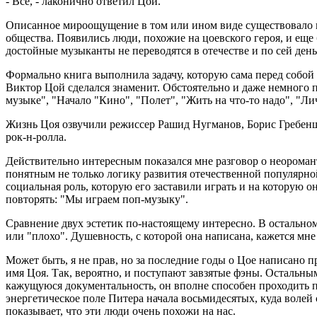
- Все, - лаконично ответил Цой.
Описанное мироощущение в том или ином виде существовало все
общества. Появились люди, похожие на цоевского героя, и еще
достойные музыканты не переводятся в отечестве и по сей день
Формально книга выполнила задачу, которую сама перед собо
Виктор Цой сделался знаменит. Обстоятельно и даже немного 
музыке", "Начало "Кино", "Полет", "Жить на что-то надо", "Ли
Жизнь Цоя озвучили режиссер Рашид Нугманов, Борис Гребенщ
рок-н-ролла.
Действительно интересным показался мне разговор о неороман
понятным не только логику развития отечественной популярной
социальная роль, которую его заставили играть и на которую 
повторять: "Мы играем поп-музыку".
Сравнение двух эстетик по-настоящему интересно. В остальном 
или "плохо". Душевность, с которой она написана, кажется мне
Может быть, я не прав, но за последние годы о Цое написано пр
имя Цоя. Так, вероятно, и поступают завзятые фэны. Остальны
кажущуюся документальность, он вполне способен проходить по
энергетическое поле Питера начала восьмидесятых, куда волей
показывает, что эти люди очень похожи на нас.