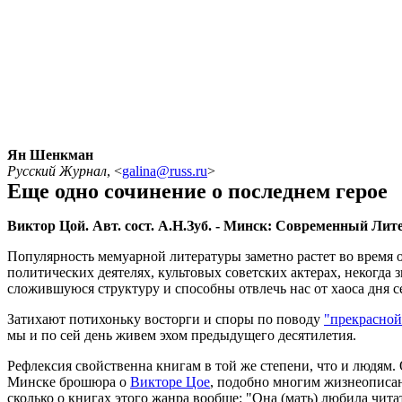
Ян Шенкман
Русский Журнал
,
<
galina@russ.ru
>
Еще одно сочинение о последнем герое
Виктор Цой. Авт. сост. А.Н.Зуб. - Минск: Современный Литера
Популярность мемуарной литературы заметно растет во время
политических деятелях, культовых советских актерах, некогда
сложившуюся структуру и способны отвлечь нас от хаоса дня 
Затихают потихоньку восторги и споры по поводу
"прекрасной
мы и по сей день живем эхом предыдущего десятилетия.
Рефлексия свойственна книгам в той же степени, что и людям. О
Минске брошюра о
Викторе Цое
, подобно многим жизнеописан
сколько о книгах этого жанра вообще: "Она (мать) любила чит