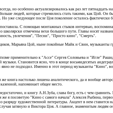
гда, но особенно актуализировалось как раз лет пятнадцать на
 больше людей, которые стремились стать такими, как Цой. Он б
. Но уже следующее после Цоя поколение осталось фактически без
й поставила. С помощью монтажных стыков интервью, воспомина
по школярски отмечены вехи большого пути. Главы носят назван
чность, увлечения", "Песни", "Просто кино", "Смерть".
иков, Марьяна Цой, ныне покойные Майк и Свин, музыканты гр
тизме применительно к "Ассе" Сергея Соловьева и "Игле" Раши
 музыки. Становится ясно, что в конце восьмидесятых андеграун
он явно не подходил. Именно в этот период музыканты "Кино", 
же книга настолько лишена аналитического, да и вообще авторск
 казенной, напоминает общее место.
едостаточно, и книгу А.Н.Зуба, слава богу, есть с чем сравнить
м же я посоветую "Кино с самого начала" Алексея Рыбина, перв
 разряду художественной литературы. Акцент в нем ставится на к
 случая затянуло и Виктора Цоя. А главное, знаменитым людям 