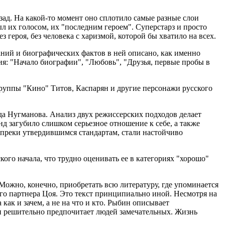
зад. На какой-то момент оно сплотило самые разные слои
ыл их голосом, их "последним героем". Суперстарз и просто
 героя, без человека с харизмой, которой бы хватило на всех.
ний и биографических фактов в ней описано, как именно
ия: "Начало биографии", "Любовь", "Друзья, первые пробы в
уппы "Кино" Титов, Каспарян и другие персонажи русского
да Нугманова. Анализ двух режиссерских подходов делает
д загубило слишком серьезное отношение к себе, а также
вопреки утвердившимся стандартам, стали настойчиво
ого начала, что трудно оценивать ее в категориях "хорошо"
. Можно, конечно, приобретать всю литературу, где упоминается
ого партнера Цоя. Это текст принципиально иной. Несмотря на
ак и зачем, а не на что и кто. Рыбин описывает
он решительно предпочитает людей замечательных. Жизнь