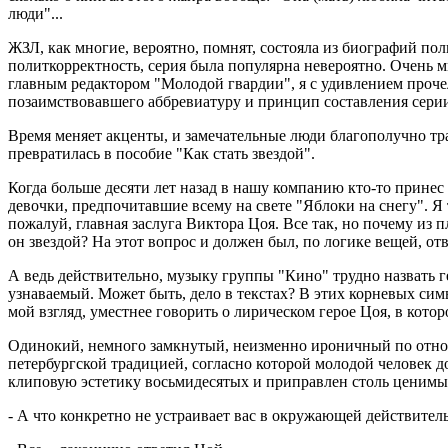
люди"...
ЖЗЛ, как многие, вероятно, помнят, состояла из биографий п
политкорректность, серия была популярна невероятно. Очень м
главным редактором "Молодой гвардии", я с удивлением прочел
позаимствовавшего аббревиатуру и принцип составления серии.
Время меняет акценты, и замечательные люди благополучно тр
превратилась в пособие "Как стать звездой".
Когда больше десяти лет назад в нашу компанию кто-то принес
девочки, предпочитавшие всему на свете "Яблоки на снегу". Я 
пожалуй, главная заслуга Виктора Цоя. Все так, но почему из
он звездой? На этот вопрос и должен был, по логике вещей, от
А ведь действительно, музыку группы "Кино" трудно назвать г
узнаваемый. Может быть, дело в текстах? В этих корневых симво
мой взгляд, уместнее говорить о лирическом герое Цоя, в котор
Одинокий, немного замкнутый, неизменно ироничный по отнош
петербургской традицией, согласно которой молодой человек д
клиповую эстетику восьмидесятых и приправлен столь ценимы
- А что конкретно не устраивает вас в окружающей действитель