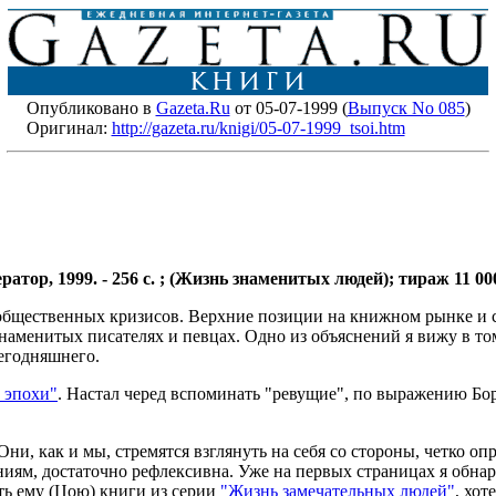
Опубликовано в
Gazeta.Ru
от 05-07-1999 (
Выпуск No 085
)
Оригинал:
http://gazeta.ru/knigi/05-07-1999_tsoi.htm
тор, 1999. - 256 с. ; (Жизнь знаменитых людей); тираж 11 000 
 общественных кризисов. Верхние позиции на книжном рынке и 
 знаменитых писателях и певцах. Одно из объяснений я вижу в 
сегодняшнего.
 эпохи"
. Настал черед вспоминать "ревущие", по выражению Бор
ни, как и мы, стремятся взглянуть на себя со стороны, четко оп
иям, достаточно рефлексивна. Уже на первых страницах я обнар
ать ему (Цою) книги из серии
"Жизнь замечательных людей"
, хот