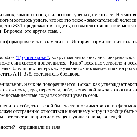
олитиков, композиторов, философов, ученых, писателей. Несмот
ногим хотелось узнать, что же это такое - замечательный чело
, что ЖЗЛ продолжает выходить, и издательство не собирается п
 Впрочем, это другая тема...
ансформировались в знаменитых. История формирования таланта 
 альбом
"Группа крови"
, вокруг магнитофона, не сговариваясь,
тоже с интересом прислушался. "Кино" всех нас устроило и всех
 плеяды блестящих питерских музыкантов восьмидесятых на роль 
ветить А.Н. Зуб, составитель брошюры.
ениальной. Язык не поворачивается. Вокал, как утверждают эксп
лах - ночь, утро, перемены, небо, земля, война - за которыми к
ом восьмидесятые годы так хотели узнать себя.
ению к себе, этот герой был частично заимствован из фильмов
олжен отстраненно относиться к внешнему миру и вообще быть н
м в отечестве неприятием существующего порядка вещей.
ности? - спрашивали из зала.