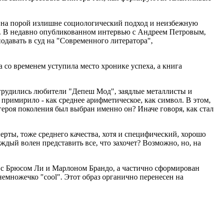
ря на порой излишне социологический подход и неизбежную
век. В недавно опубликованном интервью с Андреем Петровым,
одавать в суд на "Современного литератора",
со временем уступила место хронике успеха, а книга
 сгрудились любители "Депеш Мод", заядлые металлисты и
 примирило - как среднее арифметическое, как символ. В этом,
героя поколения был выбран именно он? Иначе говоря, как стал
ерты, тоже среднего качества, хотя и специфический, хорошо
аждый волен представить все, что захочет? Возможно, но, на
 с Брюсом Ли и Марлоном Брандо, а частично сформирован
емножечко "cool". Этот образ органично перенесен на