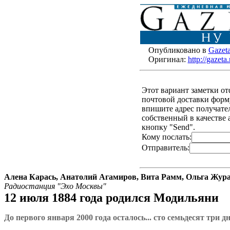
Опубликовано в
Gazet
Оригинал:
http://gazet
Этот вариант заметки о
почтовой доставки форму
впишите адрес получателя
собственный в качестве 
кнопку "Send".
Кому послать:
Отправитель:
Алена Карась, Анатолий Агамиров, Вита Рамм, Ольга Жур
Радиостанция "Эхо Москвы"
12 июля 1884 года родился Модильяни
До первого января 2000 года осталось... cто семьдесят три д