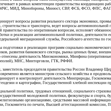
печивает в рамках компетенции правительства координацию раб
Д, МЧС, МИД, Минобороны, Минюст, СВР, ФСБ, ФСО, ФПС, ФАПС
инирует вопросы развития реального сектора экономики, пром
, строительства и транспорта, ведет вопросы антимонопольной 
 правительства по оперативным вопросам, исполняет обязанност
аботки и реализации антимонопольной политики, деятельности 
деральной миграционной службы, Российского агентства по гос
 подготовки и реализации программ социально-экономического 
ов, развития банковского сектора, рынка ценных бумаг, внешне
 отнесены деятельность Минэкономики, Минфина (оперативные
нополий), МНС, Минторговли, ГТК, РФФИ.
 заместитель председателя правительства России Владимир Щер
ременно является министром сельского хозяйства и продоволь
динирует и контролирует деятельность Минприроды, Госкомзема
 геодезии и картографии, Государственной хлебной инспекции п
иальной политики, трудовых отношений, социального страхова
осударственной молодежной политики, физкультуры и спорта, бу
лигиозными организациями, средствами массовой информации. 
и, Госкомитета по печати, Высшей аттестационной комиссии, П