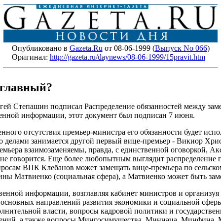
Опубликовано в
Gazeta.Ru
от 08-06-1999 (
Выпуск No 066
)
Оригинал:
http://gazeta.ru/daynews/08-06-1999/15pravit.htm
 главный?
гей Степашин подписал Распределение обязанностей между зам
енной информации, этот документ был подписан 7 июня.
менного отсутствия премьер-министра его обязанности будет ис
о делами занимается другой первый вице-премьер - Викиор Хрис
ремьера взаимозаменяемы, правда, с единственной оговоркой, А
 не говорится. Еще более любопытным выглядит распределение
просам ВПК Клебанов может замещать вице-премьера по сельском
тины Матвиенко (социальная сфера), а Матвиенко может быть за
енной информации, возглавляя кабинет министров и организуя е
ю основных направлений развития экономики и социальной сферы
олнительной власти, вопросы кадровой политики и государстве
ений, а также вопросы Мингосимущества, Миннаца, Минфина, М