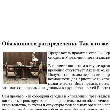
Обязанности распределены. Так кто же
Председатель правительства РФ Сер
сегодня в Управлении правительств
В соответствии с ним в случае вре
временно отсутствует Аксененко, ег
Получается, что два первых вице-п
возможности для Христенко ничего
правительства. Вице-премьер по во
заниматься вопросами, входящими в круг обязанностей Вален
Сам премьер, как сообщили сегодня в Управлении правительств
вице-премьеров, других членов правительства по обеспечени
строительства, системы и структуры федеральных органов исп
региональной и национальной политики, федеративных отнош