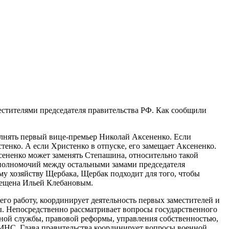
естителями председателя правительства РФ. Как сообщили
полнять первый вице-премьер Николай Аксененко. Если
тенко. А если Христенко в отпуске, его замещает Аксененко.
ксененко может заменять Степашина, относительно такой
 полномочий между остальными замами председателя
у хозяйству Щербака, Щербак подходит для того, чтобы
мещена Ильей Клебановым.
го работу, координирует деятельность первых заместителей и
. Непосредственно рассматривает вопросы государственного
нной службы, правовой реформы, управления собственностью,
НС. Глава правительства координирует вопросы военной