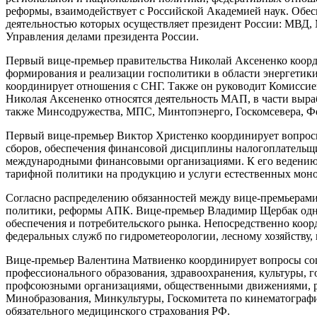
реформы, взаимодействует с Российской Академией наук. Обес
деятельностью которых осуществляет президент России: МВ
Управления делами президента России.
Первый вице-премьер правительства Николай Аксененко коорд
формирования и реализации госполитики в области энергетики
координирует отношения с СНГ. Также он руководит Комиссией
Николая Аксененко относятся деятельность МАП, в части выр
также Минсодружества, МПС, Минтопэнерго, Госкомсевера, Фе
Первый вице-премьер Виктор Христенко координирует вопросы
сборов, обеспечения финансовой дисциплины налогоплательщик
международными финансовыми организациями. К его ведению
тарифной политики на продукцию и услуги естественных мо
Согласно распределению обязанностей между вице-премьерами,
политики, реформы АПК. Вице-премьер Владимир Щербак однов
обеспечения и потребительского рынка. Непосредственно коор
федеральных служб по гидрометеорологии, лесному хозяйству,
Вице-премьер Валентина Матвиенко координирует вопросы соц
профессионального образования, здравоохранения, культуры, г
профсоюзными организациями, общественными движениями, ре
Минобразования, Минкультуры, Госкомитета по кинематографи
обязательного медицинского страхования РФ.