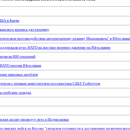
США в Киеве
канского кризиса дал трещину
литическом противодействии авторитарному режиму Милошевича" в Югослави
оддержали курс НАТО на жесткое военное давление на Югославию
провели 800 операций
х НАТО против Югославии
шение мировых проблем
ечером с первым заместителем госсекретаря США Тэлботтом
а сербских складах
ских коллег проведут лето в Подмосковье
гославских войск из Косово "сигналом готовности к достижению политическог