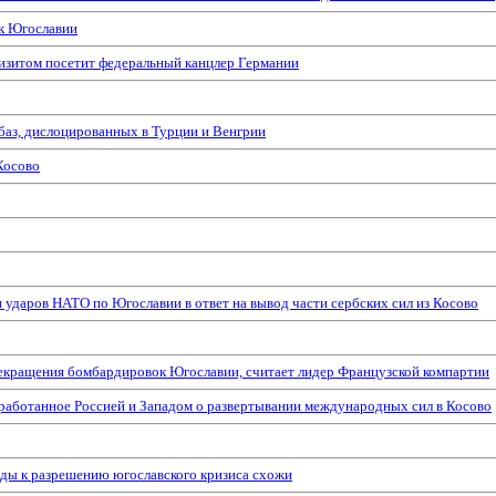
к Югославии
изитом посетит федеральный канцлер Германии
баз, дислоцированных в Турции и Венгрии
Косово
ударов НАТО по Югославии в ответ на вывод части сербских сил из Косово
екращения бомбардировок Югославии, считает лидер Французской компартии
ыработанное Россией и Западом о развертывании международных сил в Косово
ды к разрешению югославского кризиса схожи