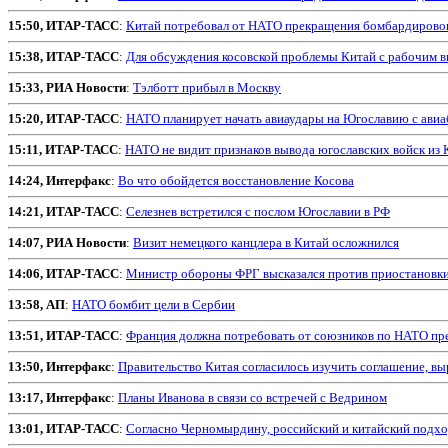
15:50, ИТАР-ТАСС
:
Китай потребовал от НАТО прекращения бомбардирово
15:38, ИТАР-ТАСС
:
Для обсуждения косовской проблемы Китай с рабочим в
15:33, РИА Новости
:
Тэлботт прибыл в Москву
15:20, ИТАР-ТАСС
:
НАТО планирует начать авиаудары на Югославию с авиа
15:11, ИТАР-ТАСС
:
НАТО не видит признаков вывода югославских войск из 
14:24, Интерфакс
:
Во что обойдется восстановление Косова
14:21, ИТАР-ТАСС
:
Селезнев встретился с послом Югославии в РФ
14:07, РИА Новости
:
Визит немецкого канцлера в Китай осложнился
14:06, ИТАР-ТАСС
:
Министр обороны ФРГ высказался против приостановки 
13:58, АП
:
НАТО бомбит цели в Сербии
13:51, ИТАР-ТАСС
:
Франция должна потребовать от союзников по НАТО пр
13:50, Интерфакс
:
Правительство Китая согласилось изучить соглашение, в
13:17, Интерфакс
:
Планы Иванова в связи со встречей с Ведрином
13:01, ИТАР-ТАСС
:
Согласно Черномырдину, российский и китайский подхо