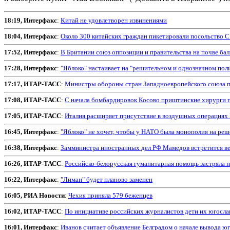
18:19, Интерфакс
:
Китай не удовлетворен извинениями
18:04, Интерфакс
:
Около 300 китайcких граждан пикетировали посольство 
17:52, Интерфакс
:
В Британии союз оппозиции и правительства на почве бал
17:28, Интерфакс
:
"Яблоко" настаивает на "решительном и однозначном по
17:17, ИТАР-ТАСС
:
Министры обороны стран Западноевропейского союза п
17:08, ИТАР-ТАСС
:
С начала бомбардировок Косово приштинские хирурги 
17:05, ИТАР-ТАСС
:
Италия расширяет присутствие в воздушных операция
16:45, Интерфакс
:
"Яблоко" не хочет, чтобы у НАТО была монополия на ре
16:38, Интерфакс
:
Замминистра иностранных дел РФ Мамедов встретится в
16:26, ИТАР-ТАСС
:
Российско-белорусская гуманитарная помощь застряла н
16:22, Интерфакс
:
"Лиман" будет планово заменен
16:05, РИА Новости
:
Чехия приняла 579 беженцев
16:02, ИТАР-ТАСС
:
По инициативе российских журналистов дети их югослав
16:01, Интерфакс
:
Иванов считает объявление Белградом о начале вывода ю