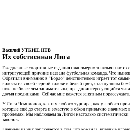
Василий УТКИН, НТВ
Их собственная Лига
Ежедневные спортивные издания планомерно знакомят нас с сег
интригующей причине названа футбольная команда. Что нынеш
Обратили внимание: в "Бордо" действительно играет тот самый
волосы на своей черной голове в белый цвет, стал лучшим бом
пока не более чем занимательны; праздноинтересующийся читате
двумя поединками. Сейчас мне кажется занятным порассуждать
У Лиги Чемпионов, как и у любого турнира, как у любого произ
которые ещё до старта и зачастую в обход привычно значимых 
проблемах. Мы наблюдаем за Лигой настолько систематически и
законов.
Главный из них заключается в том, что команда, впервые игра