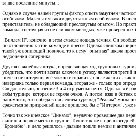
за две последние минуты...
Однако в случае нашей группы фактор опыта замутнён частност
особняком. Маленьким таким двухэтажным особнячком. В после
представитель, не обладающий пресловутым опытом. Но практи
команда, состоящая из не слишком молодых, уже проверенных 
"Виллем II", конечно, в этом смысле лошадь тёмная. Он вооб
по отношению к этой команде в прессе. Однако слишком широ
такой уж вопиющий новичок, то к нему "опытная" шкала просто 
недооценки соперника.
Другая важнейшая штука, определяющая ход групповых турниров
убедитесь, что почти всегда ключом к успеху являются третий и
ничего не потеряно, всё можно исправить; после же них - как 
наверняка только первая команда, вторая же - только при опр
Следовательно, значение 3 и 4 игр уменьшается. Однако всё р
всём турнире, которая не теряла очков. А потом, взяв в битва
напомнить, что победа в последнем туре над "Реалом" могла по
сражаться за призрачный шанс пришлось бы с "Интером", уже 
Точно так же киевское "Динамо", неудачно проведшее два первы
финиш и первое место в группе. Точно так же в прошлогодней 
"Брондбю", и дело решилось - дальше пошли немцы и англичан