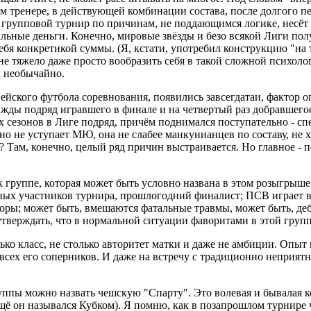
м тренере, в действующей комбинации состава, после долгого пе
групповой турнир по причинам, не поддающимся логике, несёт н
сальные деньги. Конечно, мировые звёзды и безо всякой Лиги пол
тебя конкретикой суммы. (Я, кстати, употребил конструкцию "на 
е тяжело даже просто вообразить себя в такой сложной психолог
ы необычайно.
опейского футбола соревнования, появились завсегдатаи, фактор
ижды подряд игравшего в финале и на четвертый раз добравшегос
х сезонов в Лиге подряд, причём поднимался поступательно - спе
 не уступает МЮ, она не слабее манкунианцев по составу, не ху
? Там, конечно, целый ряд причин выстраивается. Но главное - п
 группе, которая может быть условно названа в этом розыгрыше 
нных участников турнира, прошлогодний финалист; ПСВ играет в 
кторы; может быть, вмешаются фатальные травмы, может быть, де
утверждать, что в нормальной ситуации фаворитами в этой групп
лько класс, не столько авторитет матки и даже не амбиции. Опы
сех его соперников. И даже на встречу с традиционно неприят
ппы можно назвать чешскую "Спарту". Это волевая и бывалая ко
ё он назывался Кубком). Я помню, как в позапрошлом турнире че