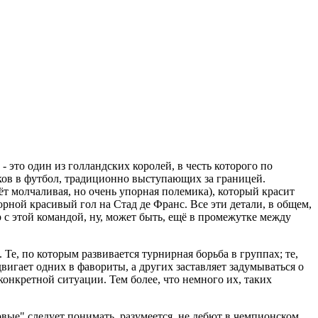
это один из голландских королей, в честь которого по
ов в футбол, традиционно выступающих за границей.
ёт молчаливая, но очень упорная полемика), который красит
рной красивый гол на Стад де Франс. Все эти детали, в общем,
 с этой командой, ну, может быть, ещё в промежутке между
Те, по которым развивается турнирная борьба в группах; те,
вигает одних в фавориты, а других заставляет задумываться о
онкретной ситуации. Тем более, что немного их, таких
рвые" следует понимать, разумеется, не дебют в чемпионском