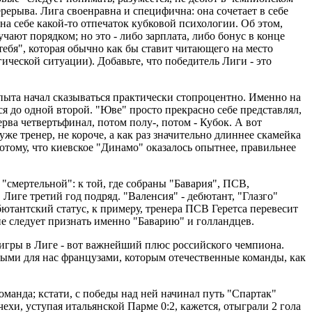
рерыва. Лига своенравна и специфична: она сочетает в себе
а себе какой-то отпечаток кубковой психологии. Об этом,
учают порядком; но это - либо зарплата, либо бонус в конце
тебя", которая обычно как бы ставит читающего на место
ической ситуации). Добавьте, что победитель Лиги - это
 опыта начал сказываться практически стопроцентно. Именно на
я до одной второй. "Юве" просто прекрасно себе представлял,
рва четвертьфинал, потом полу-, потом - Кубок. А вот
же тренер, не короче, а как раз значительно длиннее скамейка
отому, что киевское "Динамо" оказалось опытнее, правильнее
"смертельной": к той, где собраны "Бавария", ПСВ,
Лиге третий год подряд. "Валенсия" - дебютант, "Глазго"
бютантский статус, к примеру, тренера ПСВ Геретса перевесит
е следует признать именно "Баварию" и голландцев.
т игры в Лиге - вот важнейший плюс российского чемпиона.
ными для нас французами, которым отечественные команды, как
манда; кстати, с победы над ней начинал путь "Спартак"
хи, уступая итальянской Парме 0:2, кажется, отыграли 2 гола