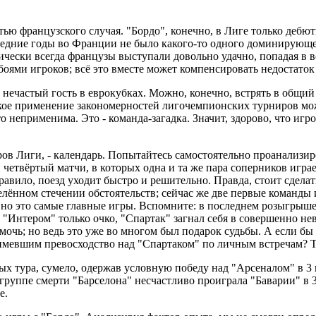
ью французского случая. "Бордо", конечно, в Лиге только дебют
дние годы во Франции не было какого-то одного доминирующего
чески всегда французы выступали довольно удачно, попадая в в
боями игроков; всё это вместе может компенсировать недостаток
ще нечастый гость в еврокубках. Можно, конечно, встрять в об
кое применение закономерностей лигочемпионских турниров мож
неприменима. Это - команда-загадка. Значит, здорово, что игро
 Лиги, - календарь. Попытайтесь самостоятельно проанализиров
 четвёртый матчи, в которых одна и та же пара соперников играе
правило, поезд уходит быстро и решительно. Правда, стоит сдела
еделённом стечении обстоятельств; сейчас же две первые команд
авно это самые главные игры. Вспомните: в последнем розыгрыш
х с "Интером" только очко, "Спартак" загнал себя в совершенно 
мочь; но ведь это уже во многом был подарок судьбы. А если бы 
имевшим превосходство над "Спартаком" по личным встречам? Т
х тура, сумело, одержав условную победу над "Арсеналом" в 3 и
группе смерти "Барселона" несчастливо проиграла "Баварии" в 
е.