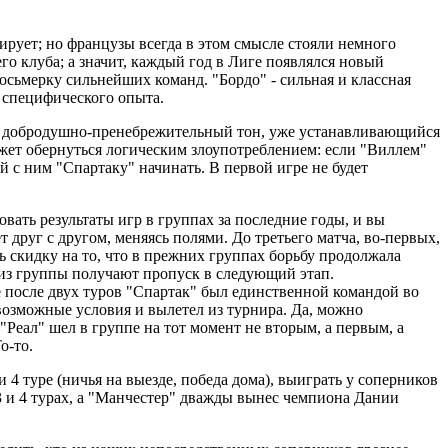
ирует; но французы всегда в этом смысле стояли немного
 клуба; а значит, каждый год в Лиге появлялся новый
осьмерку сильнейших команд. "Бордо" - сильная и классная
 специфического опыта.
щий добродушно-пренебрежительный тон, уже устанавливающийся
ет обернуться логическим злоупотреблением: если "Виллем"
й с ним "Спартаку" начинать. В первой игре не будет
ать результаты игр в группах за последние годы, и вы
т друг с другом, меняясь полями. До третьего матча, во-первых,
ть скидку на то, что в прежних группах борьбу продолжала
ы из группы получают пропуск в следующий этап.
е после двух туров "Спартак" был единственной командой во
невозможные условия и вылетел из турнира. Да, можно
"Реал" шел в группе на тот момент не вторым, а первым, а
о-то.
 4 туре (ничья на выезде, победа дома), выиграть у соперников
3 и 4 турах, а "Манчестер" дважды вынес чемпиона Дании