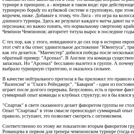
турнире в принципе, а - впервые в таком виде: при действующе
турнирную борьбу по кубковой системе и групповую, при этом 
впрочем, ниже. Добавьте к этому, что Лига - это игра на колос
длинного турнира. Здесь же результат каждого матча давит на 
персонажа; но важно понять, что нормальному смертному крайн
Чемпион Чемпионов; авторитет титула вырос в последние год
С тех пор, как у этого, невиданного до сих пор в истории евр
этот счёт я бы отнес удивительное достижение "Ювентуса", тр
как это делается. "Манчестер" добился победы после нескольки
обратный пример: "Арсенал". В Англии эта команда существенно
запасных. Но "Арсенал" бесславно вылетел в группе. А почему
выбрало турнирную стратегию, и оказалось сильнее.
В качестве нейтрального прогноза я бы приложил это правило к
"Валенсия" и "Глазго Рейнджерс". "Бавария" - один из постоя
играет после долгого перерыва. Безусловно, есть и прочие фа
суммарный опыт команды и клубных структур; но я бы взялся 
"Спартак" в свете сказанного делает фаворитом группы не сто
Опыт "Спартака" в этом смысле превосходит суммарный опыт в
правило, уступают, это позволяет смотреть с оптимизмом.
Соответственно по этому же показателю вторым фаворитом гру
Романцева в первом для тренера чемпионском турнире (тогда ещ