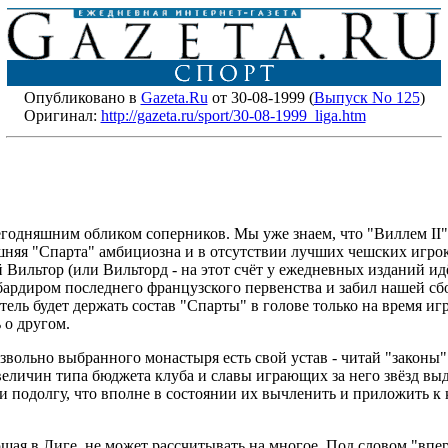
Опубликовано в
Gazeta.Ru
от 30-08-1999 (
Выпуск No 125
)
Оригинал:
http://gazeta.ru/sport/30-08-1999_liga.htm
одняшним обликом соперников. Мы уже знаем, что "Виллем II" - 
няя "Спарта" амбициозна и в отсутствии лучших чешских игрок
 Вильтор (или Вильторд - на этот счёт у ежедневных изданий ид
бардиром последнего французского первенства и забил нашей сбо
ль будет держать состав "Спарты" в голове только на время игр
 о другом.
вольно выбранного монастыря есть свой устав - читай "законы". 
величин типа бюджета клуба и славы играющих за него звёзд выд
 подолгу, что вполне в состоянии их вычленить и приложить к к
ющая в Лиге, не может рассчитывать на многое. Под словом "впе