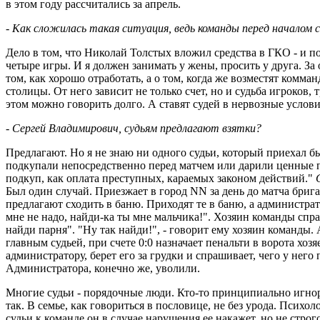
в этом году рассчитались за апрель.
- Как сложилась такая ситуация, ведь команды перед началом
Дело в том, что Николай Толстых вложил средства в ГКО - и по
четыре игры. И я должен занимать у жены, просить у друга. За 
том, как хорошо отработать, а о том, когда же возместят комм
столицы. От него зависит не только счет, но и судьба игроков
этом можно говорить долго. А ставят судей в нервозные услови
- Сергей Владимирович, судьям предлагают взятки?
Предлагают. Но я не знаю ни одного судьи, который приехал бы
подкупали непосредственно перед матчем или дарили ценные по
подкуп, как оплата преступных, караемых законом действий."
Был один случай. Приезжает в город NN за день до матча брига
предлагают сходить в баню. Приходят те в баню, а администра
мне не надо, найди-ка ты мне мальчика!". Хозяин команды спра
найди парня". "Ну так найди!", - говорит ему хозяин команды.
главным судьей, при счете 0:0 назначает пенальти в ворота хозя
администратору, берет его за грудки и спрашивает, чего у него 
Администратора, конечно же, уволили.
Многие судьи - порядочные люди. Кто-то принципиально игнор
так. В семье, как говориться в пословице, не без урода. Псих
судьи к команде он в случае нарушения ее накажет, но не стро