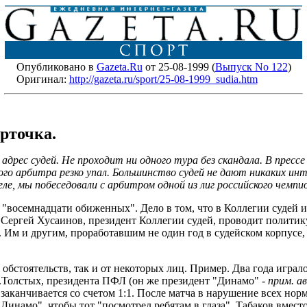
Опубликовано в
Gazeta.Ru
от 25-08-1999 (
Выпуск No 122
)
Оригинал:
http://gazeta.ru/sport/25-08-1999_sudia.htm
арточка.
адрес судей. Не проходит ни одного тура без скандала. В прессе
ого арбитра резко упал. Большинство судей не дают никаких ин
еле, мы побеседовали с арбитром одной из лиг российского чемп
 "восемнадцати обиженных". Дело в том, что в Коллегии судей 
то Сергей Хусаинов, президент Коллегии судей, проводит полити
 Им и другим, проработавшим не один год в судейском корпусе, 
т обстоятельств, так и от некоторых лиц. Пример. Два года игр
.Толстых, президента ПФЛ (он же президент "Динамо" -
прим. а
 заканчивается со счетом 1:1. После матча в нарушение всех но
"Динамо", чтобы тот "посмотрел ребятам в глаза". Табаков вместо