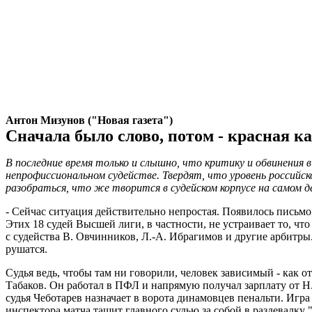
Антон Мизунов ("Новая газета")
Сначала было слово, потом - красная к
В последние время только и слышно, что критику и обвинения в 
непрофиссиональном судействе. Твердят, что уровень российск
разобраться, что же творится в судейском корпусе на самом д
- Сейчас ситуация действительно непростая. Появилось письмо
Этих 18 судей Высшей лиги, в частности, не устраивает то, ч
с судейства В. Овчинников, Л.-А. Ибрагимов и другие арбитры.
рушатся.
Судья ведь, чтобы там ни говорили, человек зависимый - как о
Табаков. Он работал в ПФЛ и напрямую получал зарплату от Н
судья Чеботарев назначает в ворота динамовцев пенальти. Игра
инспектора матча тащит главного судью за собой в раздевалку 