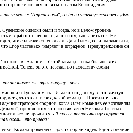
 позор транслировался по всем каналам Евровидения.
после игры с "Партизаном", когда он упрекнул главного судью
. Судейские ошибки были и тогда, но в целом уровень
ь и заработать пенальти, а не о том, как забить гол. Не
идно, что спартаковец упал сам. Да и Титов, если вы заметили,
, что Егор частенько "ныряет" в штрафной. Предупреждение он
я "нырков" в "Алании". У этой команды пока больше всех
штрафной. Теперь он это передал по наследству своим
, точно таком же через минуту - нет?
оминал и бабушку и мать... И мало кто дал ему за это желтую
 думать, что это за игрок, какой команды. Посознательно
 администратором сборной, когда Олег Романцев ее возглавлял
с "Динамо", президентом которого является Николай Толстых.
многим это не нра-вится. -
В прессе постоянно муссируются
 там осели. Это правда?
пейки. Командировачных - до сих пор не видел. Един-ственное