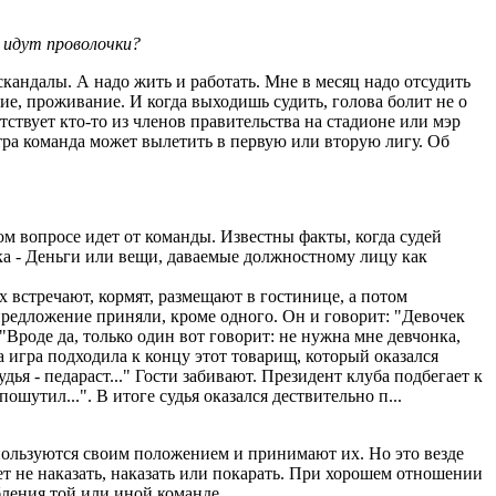
е идут проволочки?
скандалы. А надо жить и работать. Мне в месяц надо отсудить
ние, проживание. И когда выходишь судить, голова болит не о
тствует кто-то из членов правительства на стадионе или мэр
итра команда может вылетить в первую или вторую лигу. Об
ом вопросе идет от команды. Известны факты, когда судей
тка - Деньги или вещи, даваемые должностному лицу как
х встречают, кормят, размещают в гостинице, а потом
предложение приняли, кроме одного. Он и говорит: "Девочек
"Вроде да, только один вот говорит: не нужна мне девчонка,
а игра подходила к концу этот товарищ, который оказался
дья - педараст..." Гости забивают. Президент клуба подбегает к
ошутил...". В итоге судья оказался дествительно п...
пользуются своим положением и принимают их. Но это везде
жет не наказать, наказать или покарать. При хорошем отношении
бления той или иной команде.