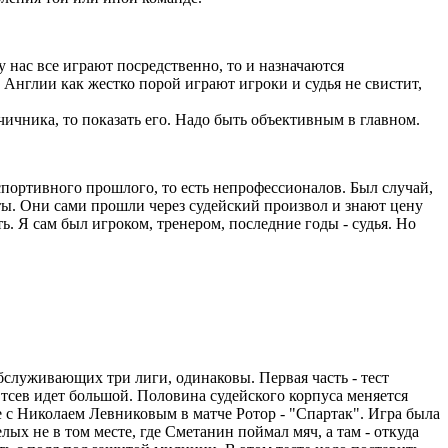
 у нас все играют посредственно, то и назначаются
е Англии как жестко порой играют игроки и судья не свистит,
ичника, то показать его. Надо быть объективным в главном.
 спортивного прошлого, то есть непрофессионалов. Был случай,
ты. Они сами прошли через судейский произвол и знают цену
ь. Я сам был игроком, тренером, последние годы - судья. Но
обслуживающих три лиги, одинаковы. Первая часть - тест
 Отсев идет большой. Половина судейского корпуса меняется
де с Николаем Левниковым в матче Ротор - "Спартак". Игра была
ых не в том месте, где Сметанин поймал мяч, а там - откуда