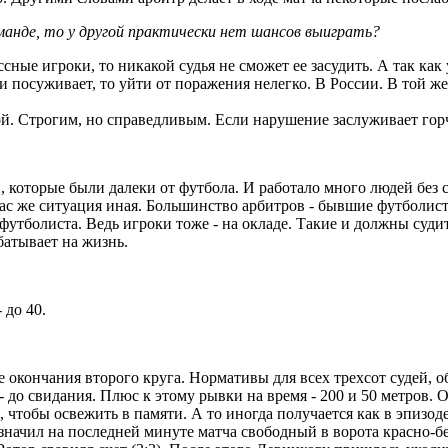
оманде, то у другой практически нет шансов выиграть?
ассные игроки, то никакой судья не сможет ее засудить. А так как
ри посуживает, то уйти от поражения нелегко. В России. В той ж
ой. Строгим, но справедливым. Если нарушение заслуживает горч
й, которые были далеки от футбола. И работало много людей без
час же ситуация иная. Большинство арбитров - бывшие футболис
утболиста. Ведь игроки тоже - на окладе. Такие и должны судит
батывает на жизнь.
 до 40.
сле окончания второго круга. Нормативы для всех трехсот судей, 
- до свидания. Плюс к этому рывки на время - 200 и 50 метров.
, чтобы освежить в памяти. А то иногда получается как в эпизо
начил на последней минуте матча свободный в ворота красно-бел