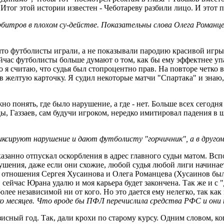
. Итог этой истории известен - Чеботареву разбили лицо. И этот
итров в плохом су-действе. Показательны слова Олега Романцев 
что футболисты играли, а не показывали пародию красивой игры
ейчас футболисты больше думают о том, как бы ему эффектнее упаст
о я считаю, что судья был стопроцентно прав. На повторе четко в
в желтую карточку. Я судил некоторые матчи "Спартака" и знаю
о понять, где было нарушение, а где - нет. Больше всех сегодн
ды, Газзаев, сам будучи игроком, нередко имитировал падения в 
иксируют нарушение и дают футболисту "горчичник", а в другом
казанно отпускал оскорбления в адрес главного судьи матом. Всп
рушения, даже если они схожие, любой судья любой лиги начинает
 отношения Сергея Хусаинова и Олега Романцева (Хусаинов был
т, сейчас Юрана удалю и моя карьера будет закончена. Так же и 
ее независимой ни от кого. Но это дается ему нелегко, так как 
ько месяцев. Что вроде бы ПФЛ перечислила средства РФС и они
исный год. Так, дали крохи по старому курсу. Одним словом, ко