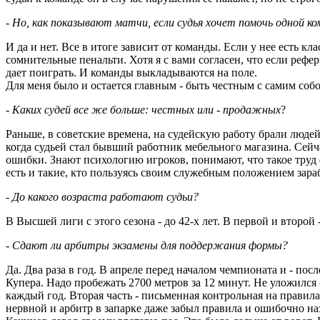
- Но, как показывают матчи, если судья хочет помочь одной к
И да и нет. Все в итоге зависит от команды. Если у нее есть кл
сомнительные пенальти. Хотя я с вами согласен, что если рефе
дает поиграть. И команды выкладываются на поле.
Для меня было и остается главным - быть честным с самим соб
- Каких судей все же больше: честных или - продажных
?
Раньше, в советские времена, на судейскую работу брали люде
когда судьей стал бывший работник мебельного магазина. Сей
ошибки. Знают психологию игроков, понимают, что такое труд ф
есть и такие, кто пользуясь своим служебным положением зара
- До какого возраста работают судьи?
В Высшей лиги с этого сезона - до 42-х лет. В первой и второй -
- Сдают ли арбитры экзамены для поддержания формы?
Да. Два раза в год. В апреле перед началом чемпионата и - по
Купера. Надо пробежать 2700 метров за 12 минут. Не уложился 
каждый год. Вторая часть - письменная контрольная на правила
нервной и арбитр в запарке даже забыл правила и ошибочно наз