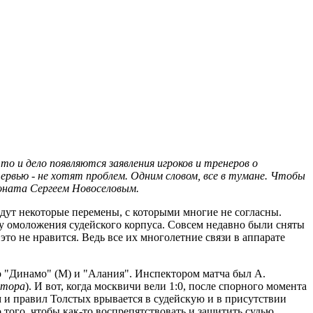
 то и дело появляются заявления игроков и тренеров о
тервью - не хотят проблем. Одним словом, все в тумане. Чтобы
ионата Сергеем Новоселовым.
идут некоторые перемены, с которыми многие не согласны.
ку омоложения судейского корпуса. Совсем недавно были сняты
это не нравится. Ведь все их многолетние связи в аппарате
ало "Динамо" (М) и "Алания". Инспектором матча был А.
втора
). И вот, когда москвичи вели 1:0, после спорного момента
рм и правил Толстых врывается в судейскую и в присутствии
 того, чтобы как-то воспрепятствовать и защитить судью,