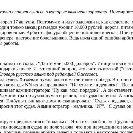
 сезона платят взносы, в которые включена зарплата. Почему ж
горел 17 августа. Поэтому-то и идут задержки и, как следствие, 
один только месяц разъездов уходит 10.000 рублей: дорога, пита
андировочные. Арбитр - фигура общественно-политическая. Прису
, тренера, настроение болельщиков. Ведь из-за одной ошибки арб
я работы.
 на матч и сказал: "Дайте мне 5.000 долларов". Инициатива в эт
дарки - после. И тут тонкий вопрос, что считать взяткой ("взя
Словарь русского языка под редакцией Ожегова
).
да судей. Хозяевам нужна была в матче только победа. Вот они и
тор команды NN их и спрашивает: "Не хотите ли девочек?". Все 
шивает администратора: "Ну как, мол, порядок?". А он отвечает:
 Администратор думал-думал и решил, что судья пошутил. А когд
ев. Трибуны начинают дружно скандировать: "Судья - педараст, су
просил этот судья. Администратор - мальчика. "И?". "Я думал он п
ирует предложения о "подарках". Я таких людей знаю. Другие 
ология поведения судьи на поле такова, что при нарушении он мо
го. Другими словами арбитр делает в ходе матча некоторые посла