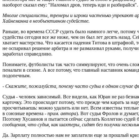
наоборот сказал ему: "Наломал дров, теперь иди и разбирайся"
Многие специалисты, тренеры и игроки частенько упрекают арб
Хайнеманна в необъективном судействе.
Раньше, во времена СССР судить было намного легче, потому 
судейства сегодня все же ниже, чем он был лет десять назад. С
хватает мастерства. Что касается падения Титова в штрафной, т
не оспаривал решение арбитра и не размахивал руками, получи
заработал справедливо.
Понимаете, футболисты так часто симмулируют, что очень сложн
пенальти в сезоне. А все потому, что главный наставник коман
подопечным.
- Скажите, пожалуйста, почему часто судьи в одном случае ф
Судья - человек зависимый. Все видели, как Юран не раз безна
карточку. Это происходит потому, что прежде чем карать за на
просчитываешь: можно удалить или нет. Всем известны теплые
в союзные времена -
прим. автора
). Вот судья Фролов и думае
Поэтому Хусаинов и пытается сейчас сделать Коллегию судей бол
сообщения, что судья, как шахтеры, сидят без получки нескол
Да. Зарплату полностью нам не заплатили еще за прошлый криз