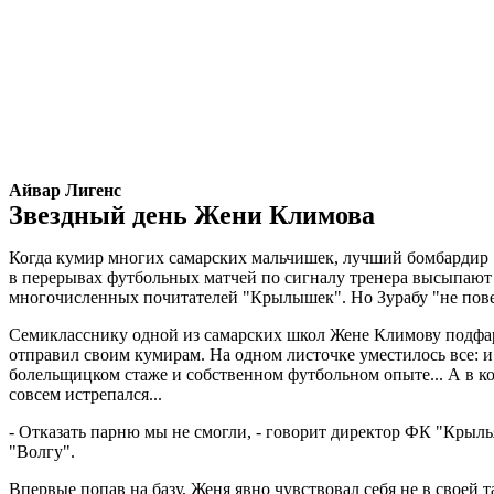
Айвар Лигенс
Звездный день Жени Климова
Когда кумир многих самарских мальчишек, лучший бомбардир "К
в перерывах футбольных матчей по сигналу тренера высыпают 
многочисленных почитателей "Крылышек". Но Зурабу "не повез
Семикласснику одной из самарских школ Жене Климову подфарти
отправил своим кумирам. На одном листочке уместилось все: и 
болельщицком стаже и собственном футбольном опыте... А в ко
совсем истрепался...
- Отказать парню мы не смогли, - говорит директор ФК "Крыль
"Волгу".
Впервые попав на базу, Женя явно чувствовал себя не в своей т