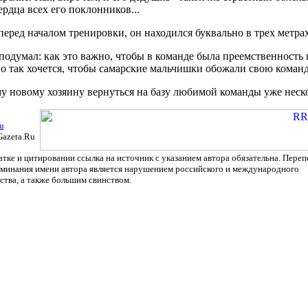
рдца всех его поклонников...
е, перед началом тренировки, он находился буквально в трех ме
 подумал: как это важно, чтобы в команде была преемственность 
так хочется, чтобы самарские мальчишки обожали свою команду
у новому хозяину вернуться на базу любимой команды уже неско
u
Gazeta.Ru
тке и цитировании ссылка на источник с указанием автора обязательна. Переп
оминания имени автора является нарушением российского и международного
ства, а также большим свинством.