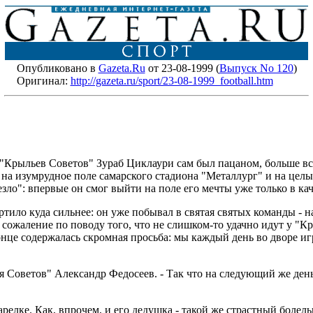
Опубликовано в
Gazeta.Ru
от 23-08-1999 (
Выпуск No 120
)
Оригинал:
http://gazeta.ru/sport/23-08-1999_football.htm
рыльев Советов" Зураб Циклаури сам был пацаном, больше всего
на изумрудное поле самарского стадиона "Металлург" и на цел
ло": впервые он смог выйти на поле его мечты уже только в ка
ло куда сильнее: он уже побывал в святая святых команды - на 
сожаление по поводу того, что не слишком-то удачно идут у "Кр
нце содержалась скромная просьба: мы каждый день во дворе иг
я Советов" Александр Федосеев. - Так что на следующий же день
арелке. Как, впрочем, и его дедушка - такой же страстный болель