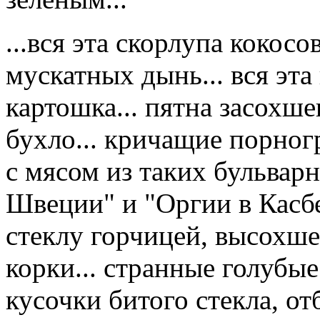
...вся эта скорлупа кокос
мускатных дынь... вся эта
картошка... пятна засохшег
бухло... кричащие порно
с мясом из таких бульва
Швеции" и "Оргии в Касбе
стеклу горчицей, высохше
корки... странные голубы
кусочки битого стекла, от