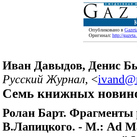
Опубликовано в
Gazet
Оригинал:
http://gazet
Иван Давыдов, Денис Б
Русский Журнал
,
<
ivand@r
Семь книжных новино
Ролан Барт. Фрагменты р
В.Лапицкого. - М.: Ad Ma