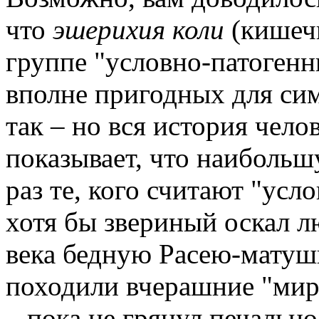
что
эшерихия коли
(кишечн
группе "условно-патогенн
вполне пригодных для сим
так – но вся история чел
показывает, что наибольшу
раз те, кого считают "ус
хотя бы звериный оскал л
века бедную Расею-матуш
походили вчерашние "мир
– пока не грянул печальн