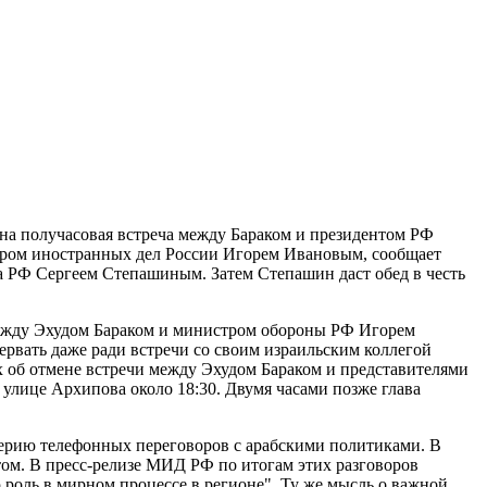
ана получасовая встреча между Бараком и президентом РФ
стром иностранных дел России Игорем Ивановым, сообщает
ва РФ Сергеем Степашиным. Затем Степашин даст обед в честь
между Эхудом Бараком и министром обороны РФ Игорем
рервать даже ради встречи со своим израильским коллегой
х об отмене встречи между Эхудом Бараком и представителями
 улице Архипова около 18:30. Двумя часами позже глава
серию телефонных переговоров с арабскими политиками. В
ом. В пресс-релизе МИД РФ по итогам этих разговоров
 роль в мирном процессе в регионе". Ту же мысль о важной