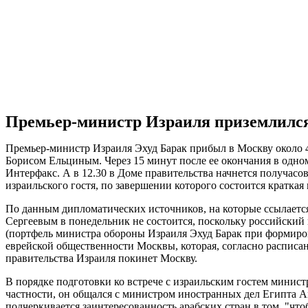
Премьер-министр Израиля приземлилс
Премьер-министр Израиля Эхуд Барак прибыл в Москву около 4 
Борисом Ельциным. Через 15 минут после ее окончания в одно
Интерфакс. А в 12.30 в Доме правительства начнется получасо
израильского гостя, по завершении которого состоится краткая
По данным дипломатических источников, на которые ссылает
Сергеевым в понедельник не состоится, поскольку российский 
(портфель министра обороны Израиля Эхуд Барак при формиров
еврейской общественности Москвы, которая, согласно расписан
правительства Израиля покинет Москву.
В порядке подготовки ко встрече с израильским гостем минис
частности, он общался с министром иностранных дел Египта 
подчеркивается заинтересованность арабских стран в том, "чт