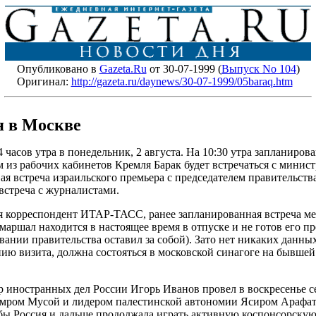
Опубликовано в
Gazeta.Ru
от 30-07-1999 (
Выпуск No 104
)
Оригинал:
http://gazeta.ru/daynews/30-07-1999/05baraq.htm
я в Москве
часов утра в понедельник, 2 августа. На 10:30 утра запланиров
м из рабочих кабинетов Кремля Барак будет встречаться с мини
вая встреча израильского премьера с председателем правительст
 встреча с журналистами.
ся корреспондент ИТАР-ТАСС, ранее запланированная встреча 
маршал находится в настоящее время в отпуске и не готов его п
ании правительства оставил за собой). Зато нет никаких данны
ию визита, должна состояться в московской синагоге на бывшей
тр иностранных дел России Игорь Иванов провел в воскресенье 
Амром Мусой и лидером палестинской автономии Ясиром Арафат
обы Россия и дальше продолжала играть активную коспонсорскую