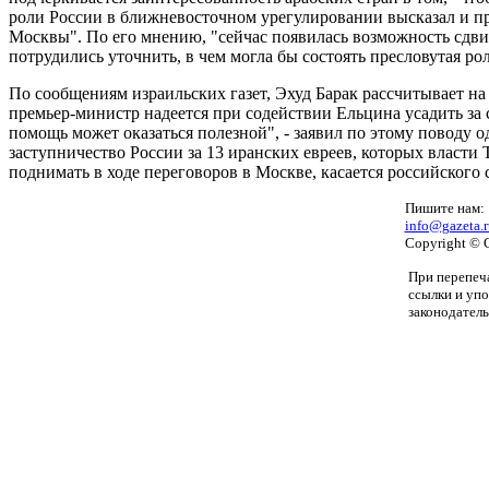
роли России в ближневосточном урегулировании высказал и п
Москвы". По его мнению, "сейчас появилась возможность сдв
потрудились уточнить, в чем могла бы состоять пресловутая рол
По сообщениям израильских газет, Эхуд Барак рассчитывает на 
премьер-министр надеется при содействии Ельцина усадить за 
помощь может оказаться полезной", - заявил по этому поводу
заступничество России за 13 иранских евреев, которых власти 
поднимать в ходе переговоров в Москве, касается российского 
Пишите нам:
info@gazeta.r
Copyright © 
При перепеча
ссылки и уп
законодатель