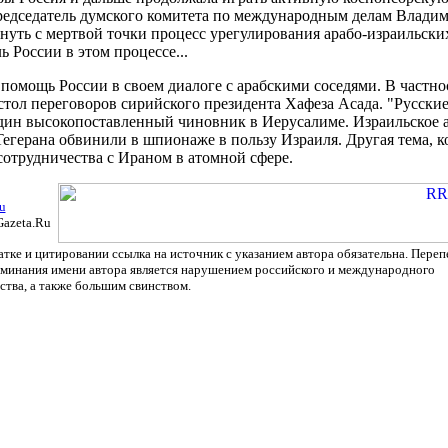
редседатель думского комитета по международным делам Владим
инуть с мертвой точки процесс урегулирования арабо-израильс
ь России в этом процессе...
помощь России в своем диалоге с арабскими соседями. В частност
стол переговоров сирийского президента Хафеза Асада. "Русски
 один высокопоставленный чиновник в Иерусалиме. Израильское
Тегерана обвинили в шпионаже в пользу Израиля. Другая тема, к
сотрудничества с Ираном в атомной сфере.
u
Gazeta.Ru
тке и цитировании ссылка на источник с указанием автора обязательна. Переп
оминания имени автора является нарушением российского и международного
ства, а также большим свинством.