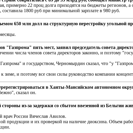
я, примерно 22 проц долга приходятся на бюджеты регионов, а о
 составила 1800 руб при минимальной зарплате в 980 руб.
емом 650 млн долл на структурную перестройку угольной п
месяцы.
ров "Газпрома" пять мест, заявил председатель совета дир
личении числа членов совета директоров законно, и поэтому "го
азпрома" и государством, Черномырдин сказал, что "у "Газпрома
а к зиме, и поэтому все свои силы руководство компании концен
ерегистрироваться в Ханты-Мансийском автономном округе
ежно", сказал он.
 стороны из-за задержки со сбытом ввезенной из Бельгии жи
 врач России Вячеслав Авилов.
ой продукции и их проверкой на наличие диоксина. Объем работы
кции.