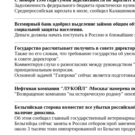
Задолженность федерального бюджета практически нулева
Среднероссийская зарплата в июле, сообщил Калашников,
Всемирный банк одобрил выделение займов общим объ
социальной защиты населения.
Деньги должны начать поступать в Россию в ближайшие 
Государство рассчитывает получить в совете директо
Также по его словам, что требование государства об уве
в совете директоров".
Комментируя слухи о разногласиях между руководством "Г
принципиальным вопросам.
Основной задачей "Газпрома" сейчас является подготовк
Нефтяная компания "ЛУКОЙЛ" /Москва/ намерена пер
"Возвращение компании "на историческую родину" неизб
Бельгийская сторона возместит все убытки российской
наличие диоксина.
Об этом сообщил главный государственный ветеринарный
Бельгийцы сейчас заняты в России отбором проб завезенн
около 3 тысячи тонн импортированной из Бельгии проду