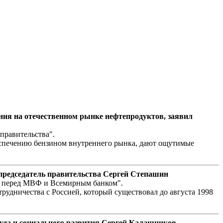
ния на отечественном рынке нефтепродуктов, заявил
 правительства".
беспечению бензином внутреннего рынка, дают ощутимые
 председатель правительства Сергей Степашин
ва перед МВФ и Всемирным банком".
рудничества с Россией, который существовал до августа 1998
труда и социального развития Сергей Калашников.