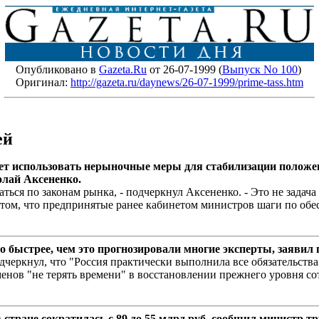
Опубликовано в
Gazeta.Ru
от 26-07-1999 (
Выпуск No 100
)
Оригинал:
http://gazeta.ru/daynews/26-07-1999/prime-tass.htm
ей
ет использовать нерыночные меры для стабилизации положе
олай Аксененко.
ься по законам рынка, - подчеркнул Аксененко. - Это не задача
 том, что предпринятые ранее кабинетом министров шаги по о
о быстрее, чем это прогнозировали многие эксперты, заявил
одчеркнул, что "Россия практически выполнила все обязательст
ов "не терять времени" в восстановлении прежнего уровня сот
в стране сократилась с 89 до 55 млрд руб, сообщил министр 