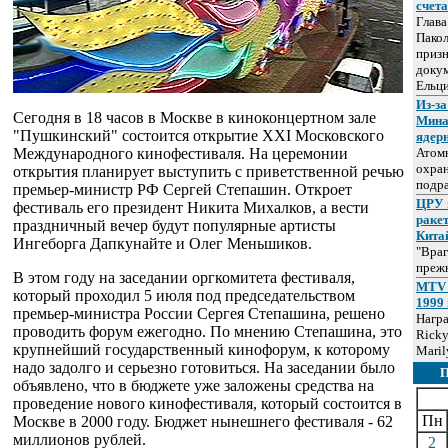
счет
Глав
Пакол
призн
докум
Ельц
Из-за
Сегодня в 18 часов в Москве в киноконцертном зале
Мина
"Пушкинский" состоится открытие XXI Московского
ядер
Международного кинофестиваля. На церемонии
Атом
охра
открытия планирует выступить с приветственной речью
подр
премьер-министр РФ Сергей Степашин. Откроет
ЦРУ 
фестиваль его президент Никита Михалков, а вести
раке
праздничный вечер будут популярные артисты
Кита
Ингеборга Дапкунайте и Олег Меньшиков.
"Враг
прежн
В этом году на заседании оргкомитета фестиваля,
MTV 
который проходил 5 июля под председательством
1999 
премьер-министра России Сергея Степашина, решено
Нагр
проводить форум ежегодно. По мнению Степашина, это
Ricky
крупнейший государственный кинофорум, к которому
Maril
надо задолго и серьезно готовиться. На заседании было
объявлено, что в бюджете уже заложены средства на
проведение нового кинофестиваля, который состоится в
Пн
Москве в 2000 году. Бюджет нынешнего фестиваля - 62
миллионов рублей.
2