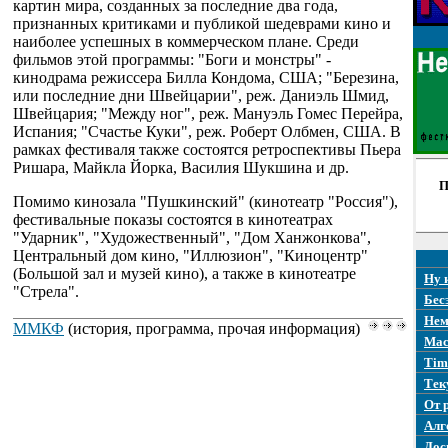
картин мира, созданных за последние два года,
признанных критиками и публикой шедеврами кино и
наиболее успешных в коммерческом плане. Среди
фильмов этой программы: "Боги и монстры" -
кинодрама режиссера Билла Кондома, США; "Березина,
или последние дни Швейцарии", реж. Даниэль Шмид,
Швейцария; "Между ног", реж. Мануэль Гомес Перейра,
Испания; "Счастье Куки", реж. Роберт Олбмен, США. В
рамках фестиваля также состоятся ретроспективы Пьера
Ришара, Майкла Йорка, Василия Шукшина и др.
П
Помимо кинозала "Пушкинский" (кинотеатр "Россия"),
фестивальные показы состоятся в кинотеатрах
"Ударник", "Художественный", "Дом Ханжонкова",
Центральный дом кино, "Иллюзион", "Киноцентр"
(Большой зал и музей кино), а также в кинотеатре
Ну 
"Стрела".
Бес
Нем
ММКФ
(история, программа, прочая информация)
Mac
Tim
Тек
От 
Алг
Дос