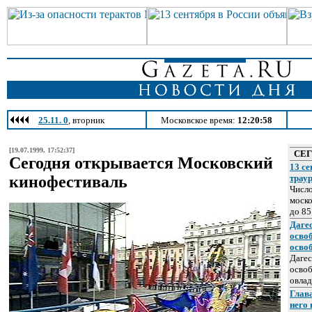
25.11. 0
, вторник
Московское время:
12:20:58
[19.07.1999, 17:52:37]
СЕ
Сегодня открывается Московский
13 се
кинофестиваль
трау
Число
моско
до 85
Даге
осво
осво
Дагес
освоб
овлад
Глава
него