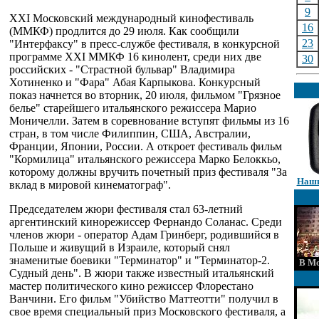
9
XXI Московский международный кинофестиваль
16
(ММКФ) продлится до 29 июля. Как сообщили
23
"Интерфаксу" в пресс-службе фестиваля, в конкурсной
программе XXI ММКФ 16 кинолент, среди них две
30
российских - "Страстной бульвар" Владимира
Хотиненко и "Фара" Абая Карпыкова. Конкурсный
показ начнется во вторник, 20 июля, фильмом "Грязное
белье" старейшего итальянского режиссера Марио
Моничелли. Затем в соревнование вступят фильмы из 16
стран, в том числе Филиппин, США, Австралии,
Франции, Японии, России. А откроет фестиваль фильм
"Кормилица" итальянского режиссера Марко Белоккьо,
которому должны вручить почетный приз фестиваля "За
Наши
вклад в мировой кинематограф".
Председателем жюри фестиваля стал 63-летний
аргентинский кинорежиссер Фернандо Соланас. Среди
членов жюри - оператор Адам Гринберг, родившийся в
Польше и живущий в Израиле, который снял
знаменитые боевики "Терминатор" и "Терминатор-2.
В Мо
Судный день". В жюри также известный итальянский
мастер политического кино режиссер Флорестано
Ванчини. Его фильм "Убийство Маттеотти" получил в
свое время специальный приз Московского фестиваля, а