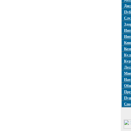
Дис
Пуб
Слу
Здо
Инт
Инт
Кни
Ком
Кул
Кур
Лес
Мне
Нае
Общ
Пре
Пуш
Спо