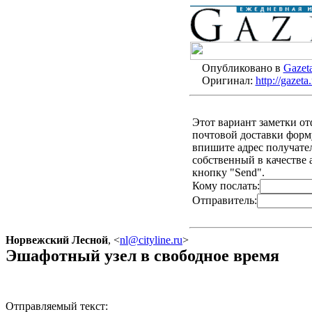
Опубликовано в
Gazet
Оригинал:
http://gazet
Этот вариант заметки о
почтовой доставки форму
впишите адрес получателя
собственный в качестве 
кнопку "Send".
Кому послать:
Отправитель:
Норвежский Лесной
,
<
nl@cityline.ru
>
Эшафотный узел в свободное время
Отправляемый текст: