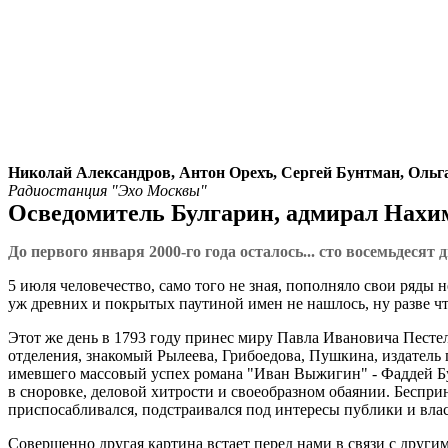
Николай Александров, Антон Орехъ, Сергей Бунтман, Оль
Радиостанция "Эхо Москвы"
Осведомитель Булгарин, адмирал Нахимо
До первого января 2000-го года осталось... cто восемьдесят 
5 июля человечество, само того не зная, пополняло свои ряды
уж древних и покрытых паутиной имен не нашлось, ну разве чт
Этот же день в 1793 году принес миру Павла Ивановича Песте
отделения, знакомый Рылеева, Грибоедова, Пушкина, издатель 
имевшего массовый успех романа "Иван Выжигин" - Фаддей Бу
в сноровке, деловой хитрости и своеобразном обаянии. Беспр
приспосабливался, подстраивался под интересы публики и власт
Совершенно другая картина встает перед нами в связи с други