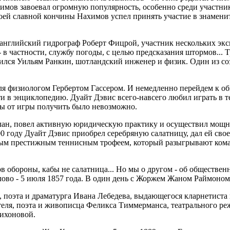
мов завоевал огромную популярность, особенно среди участник
воей славной кончины Нахимов успел принять участие в знамени
 английский гидрограф Роберт Фицрой, участник нескольких экс
в частности, службу погоды, с целью предсказания штормов... 
родился Уильям Ранкин, шотландский инженер и физик. Один из с
 физиологом Гербертом Гассером. И немедленно перейдем к обще
ти в энциклопедию. Дуайт Дэвис всего-навсего любил играть в т
вы от игры получить было невозможно.
улан, повел активную юридическую практику и осуществил мощн
году Дуайт Дэвис приобрел серебряную салатницу, дал ей свое и
самым престижным теннисным трофеем, который разыгрывают ком
 обороны, кабы не салатница... Но мы о другом - об обществен
 слово - 5 июля 1857 года. В один день с Жоржем Жаном Раймоно
поэта и драматурга Ивана Лебедева, выдающегося кларнетиста и
теля, поэта и живописца Феликса Тиммерманса, театрального р
ихоновой.