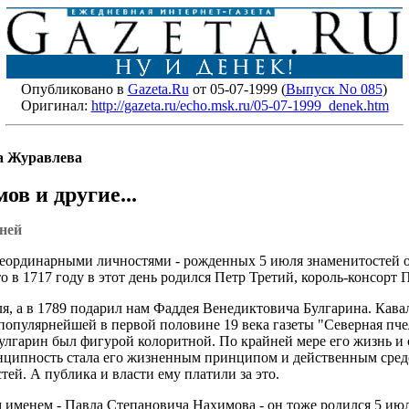
Опубликовано в
Gazeta.Ru
от 05-07-1999 (
Выпуск No 085
)
Оригинал:
http://gazeta.ru/echo.msk.ru/05-07-1999_denek.htm
га Журавлева
в и другие...
дней
 неординарными личностями - рожденных 5 июля знаменитостей о
о в 1717 году в этот день родился Петр Третий, король-консорт
ля, а в 1789 подарил нам Фаддея Венедиктовича Булгарина. Кав
популярнейшей в первой половине 19 века газеты "Северная пче
лгарин был фигурой колоритной. По крайней мере его жизнь и 
инципность стала его жизненным принципом и действенным сред
ей. А публика и власти ему платили за это.
м именем - Павла Степановича Нахимова - он тоже родился 5 июл