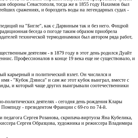
ов обороны Севастополя, тогда же в 1855 году Нахимов был
тейших сражениях, и бороздить воды на легендарных судах -
педиций на "Бигле", как с Дарвиным так и без него. Фицрой
Традиционная беседа о погоде таким образом приобрела
оздателей технической термодинамики был автором ряда работ,
ственным деятелям - в 1879 году в этот день родился Дуайт
еннис. Профессионалов в конце 19 века еще не существовало, и
ый карьерный и политический взлет. Он числился и
мя - "Кубок Дэвиса" и сам же этот кубок выиграл, вместе с
анды, и который чаще других выигрывали соотечественники
но-политических деятелях - сегодня день рождения Клары
м Помпиду - президентом Франции с 69-го по 74-й.
 педагога Сергея Розанова, скрипача-виртуоза Яна Кубелика,
ежиссера Сергея Образцова, художника и режиссера Владимира