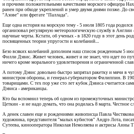
и прочими положительными качествами морского офицера Нахи
ранен при обходе укреплений и умер двумя днями позже. До с
"Азове" или фрегате "Паллада".
Еще одна история на морскую тему - 5 июля 1805 года родился
организовал регулярную метеорологическую службу в Англии - 
научные черты. Кстати, об ученых - в 1820 году в этот день 
посвященных теории упругости и колебаний...
Безо всяких колебаний дополним наш список рожденным 5 июля
Филли Дэвис. Живет человек, живет и не знает, что идет по пу
ничего кроме морального удовлетворения и ограниченной сла
А потому Дэвис довольно быстро запрятал ракетку и мячи в ч
министром обороны, и генерал-губернатором Филиппин. В 1900 
товарищами. С тех пор уже сто лет кубок Дэвиса считается 
Дэвиса - американцы.
Кто бы вспомнил теперь об одном из промежуточных министров
Цеткин - и не надо думать, что она родилась 8 марта. Честное
А денек славен еще и рождениями живописца Павла Чистякова, 
художника, представителя "малых кубистов" Андрэ Лота, писа
Сутеева, кинооператора Николая Немоляева и актрисы Анны Т