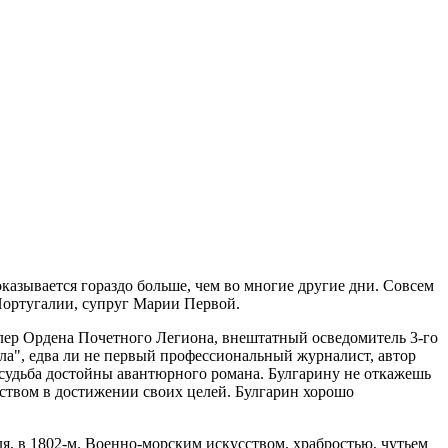
казывается гораздо больше, чем во многие другие дни. Совсем
 Португалии, супруг Марии Первой.
алер Ордена Почетного Легиона, внештатный осведомитель 3-го
ла", едва ли не первый профессиональный журналист, автор
судьба достойны авантюрного романа. Булгарину не откажешь
ством в достижении своих целей. Булгарин хорошо
я, в 1802-м. Военно-морским искусством, храбростью, чутьем